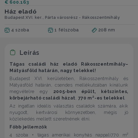
€ 600.163
Ház eladó
Budapest XVI. ker., Párta városrész - Rákosszentmihály
4 szoba
1 félszoba
208 nm
Leírás
Tágas családi ház eladó Rákosszentmihály–
Mátyásföld határán, nagy telekkel!
Budapest XVI. kerületében, Rákosszentmihály és
Mátyásföld határán, csendes mellékutcában kínálunk
megvételre egy
2005-ben épült, kétszintes,
körbejárható családi házat
,
770 m²-es telekkel
.
Az ingatlan ideális választás családok számára, akik
nyugodt, kertvárosi környezetben, mégis jó
közlekedés mellett szeretnének élni.
Főbb jellemzők
4 szoba + tágas amerikai konyhás nappali770 m²