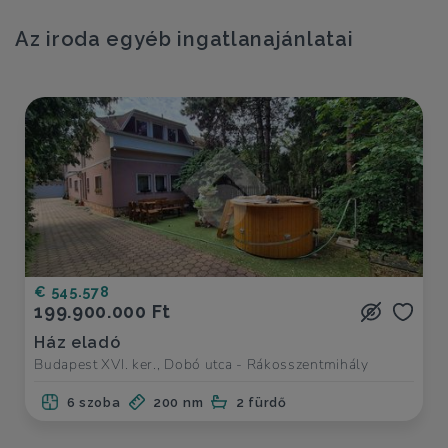
Az iroda egyéb ingatlanajánlatai
€ 545.578
199.900.000 Ft
Ház eladó
Budapest XVI. ker., Dobó utca - Rákosszentmihály
6 szoba
200 nm
2 fürdő