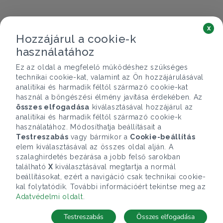
x
Hozzájárul a cookie-k
használatához
Ez az oldal a megfelelő működéshez szükséges
technikai cookie-kat, valamint az Ön hozzájárulásával
analitikai és harmadik féltől származó cookie-kat
használ a böngészési élmény javítása érdekében. Az
összes elfogadása
kiválasztásával hozzájárul az
analitikai és harmadik féltől származó cookie-k
használatához. Módosíthatja beállításait a
Testreszabás
vagy bármikor a
Cookie-beállítás
elem kiválasztásával az összes oldal alján. A
szalaghirdetés bezárása a jobb felső sarokban
található
X
kiválasztásával megtartja a normál
beállításokat, ezért a navigáció csak technikai cookie-
kal folytatódik. További információért tekintse meg az
Adatvédelmi oldalt
.
Testreszabás
Összes elfogadása
Telefonhívás
Kapcsolat