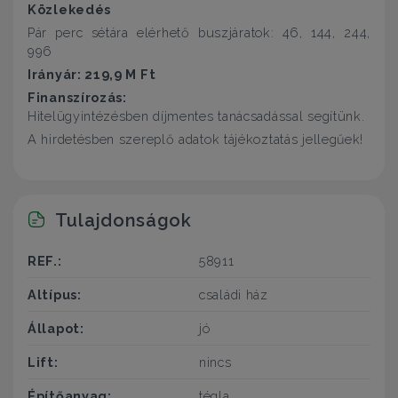
Közlekedés
Pár perc sétára elérhető buszjáratok: 46, 144, 244,
996
Irányár: 219,9 M Ft
Finanszírozás:
Hitelügyintézésben díjmentes tanácsadással segítünk.
A hirdetésben szereplő adatok tájékoztatás jellegűek!
Tulajdonságok
REF.:
58911
Altípus:
családi ház
Állapot:
jó
Lift:
nincs
Építőanyag:
tégla