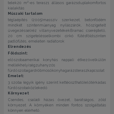
telek20 m²-es terasz1 állásos garázsduplakomfortos
kialakítás
Műszaki tartalom
téglaépítés (2005)masszív szerkezet, betonfödém
mindkét szintenműanyag nyílászárók, hőszigetelt
üvegezésselréz villanyvezetékekBramac cseréptető,
20 cm szigetelésselkombi cirkó fűtésföldszinten
padlófűtés, emeleten radiátorok
Elrendezés
Földszint:
előszobaamerikai konyhás nappali étkezővelkülön
mellékhelyiségzuhanyzós
fürdőszobagardróbmosókonyhagarázsteraszkapcsolat
Emelet:
3 szoba (egyik igény szerint kettéosztható)előtérkádas
fürdőszobaközlekedő
Környezet
Csendes, családi házas övezet, barátságos, zöld
környezet. A környéken minden fontos szolgáltatás
könnyen elérhető.