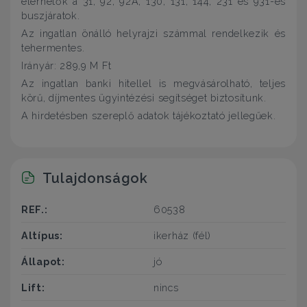
elérhetők a 31, 92, 92A, 130, 131, 144, 231 és 931-es
buszjáratok.
Az ingatlan önálló helyrajzi számmal rendelkezik és
tehermentes.
Irányár: 289,9 M Ft
Az ingatlan banki hitellel is megvásárolható, teljes
körű, díjmentes ügyintézési segítséget biztosítunk.
A hirdetésben szereplő adatok tájékoztató jellegűek.
Tulajdonságok
REF.:
60538
Altípus:
ikerház (fél)
Állapot:
jó
Lift:
nincs