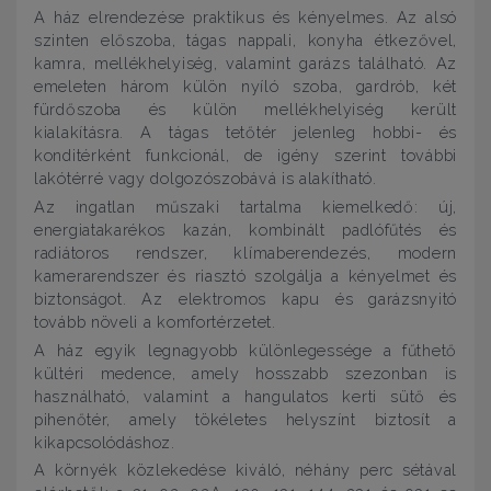
A ház elrendezése praktikus és kényelmes. Az alsó
szinten előszoba, tágas nappali, konyha étkezővel,
kamra, mellékhelyiség, valamint garázs található. Az
emeleten három külön nyíló szoba, gardrób, két
fürdőszoba és külön mellékhelyiség került
kialakításra. A tágas tetőtér jelenleg hobbi- és
konditérként funkcionál, de igény szerint további
lakótérré vagy dolgozószobává is alakítható.
Az ingatlan műszaki tartalma kiemelkedő: új,
energiatakarékos kazán, kombinált padlófűtés és
radiátoros rendszer, klímaberendezés, modern
kamerarendszer és riasztó szolgálja a kényelmet és
biztonságot. Az elektromos kapu és garázsnyitó
tovább növeli a komfortérzetet.
A ház egyik legnagyobb különlegessége a fűthető
kültéri medence, amely hosszabb szezonban is
használható, valamint a hangulatos kerti sütő és
pihenőtér, amely tökéletes helyszínt biztosít a
kikapcsolódáshoz.
A környék közlekedése kiváló, néhány perc sétával