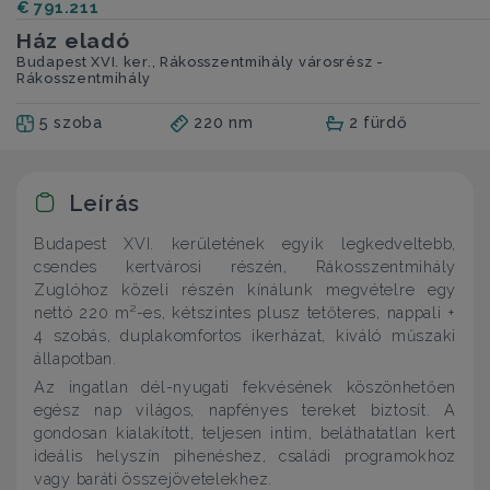
€ 791.211
Ház eladó
Budapest XVI. ker., Rákosszentmihály városrész -
Rákosszentmihály
5 szoba
220 nm
2 fürdő
Leírás
Budapest XVI. kerületének egyik legkedveltebb,
csendes kertvárosi részén, Rákosszentmihály
Zuglóhoz közeli részén kínálunk megvételre egy
nettó 220 m²-es, kétszintes plusz tetőteres, nappali +
4 szobás, duplakomfortos ikerházat, kiváló műszaki
állapotban.
Az ingatlan dél-nyugati fekvésének köszönhetően
egész nap világos, napfényes tereket biztosít. A
gondosan kialakított, teljesen intim, beláthatatlan kert
ideális helyszín pihenéshez, családi programokhoz
vagy baráti összejövetelekhez.