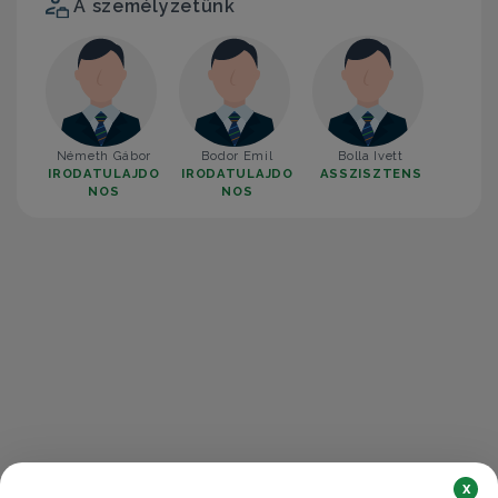
A személyzetünk
Németh Gábor
Bodor Emil
Bolla Ivett
IRODATULAJDO
IRODATULAJDO
ASSZISZTENS
NOS
NOS
x