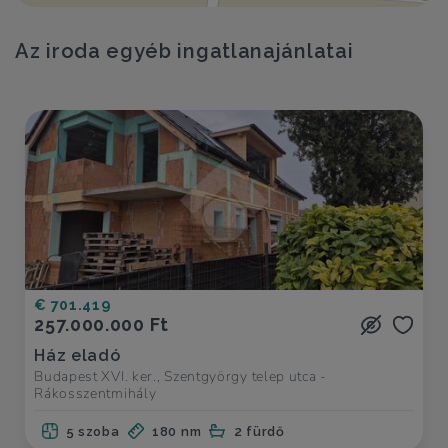
Az iroda egyéb ingatlanajánlatai
€ 701.419
257.000.000 Ft
Ház eladó
Budapest XVI. ker., Szentgyörgy telep utca -
Rákosszentmihály
5 szoba
180 nm
2 fürdő