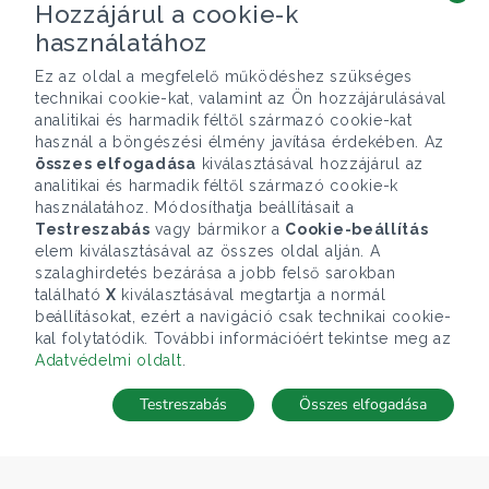
Hozzájárul a cookie-k
használatához
Ez az oldal a megfelelő működéshez szükséges
technikai cookie-kat, valamint az Ön hozzájárulásával
analitikai és harmadik féltől származó cookie-kat
használ a böngészési élmény javítása érdekében. Az
összes elfogadása
kiválasztásával hozzájárul az
analitikai és harmadik féltől származó cookie-k
használatához. Módosíthatja beállításait a
Testreszabás
vagy bármikor a
Cookie-beállítás
elem kiválasztásával az összes oldal alján. A
szalaghirdetés bezárása a jobb felső sarokban
található
X
kiválasztásával megtartja a normál
beállításokat, ezért a navigáció csak technikai cookie-
kal folytatódik. További információért tekintse meg az
Adatvédelmi oldalt
.
Testreszabás
Összes elfogadása
Telefonhívás
Kapcsolat