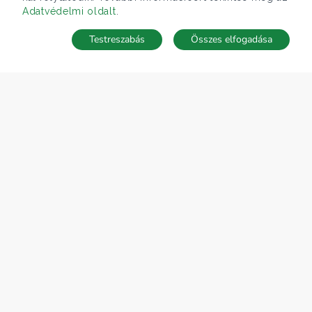
Adatvédelmi oldalt
.
Testreszabás
Összes elfogadása
Telefonhívás
Kapcsolat
ÁRFOLYAM 07/08/2026
EUR 366.4 HUF
CÉGÜNK
Gruppo T.F.M. Szolgáltató Zrt.
Rólunk
A Tecnocasa csoport
Munkát keresel?
ELÉRHETŐSÉGEINK
Gruppo T.F.M. Szolgáltató Zrt.
1068 Budapest, Király utca 102