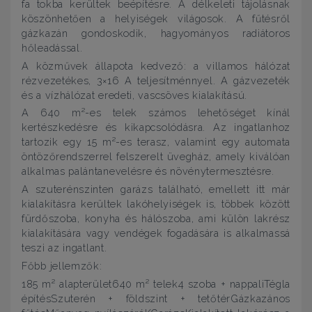
fa tokba kerültek beépítésre. A délkeleti tájolásnak
köszönhetően a helyiségek világosok. A fűtésről
gázkazán gondoskodik, hagyományos radiátoros
hőleadással.
A közművek állapota kedvező: a villamos hálózat
rézvezetékes, 3×16 A teljesítménnyel. A gázvezeték
és a vízhálózat eredeti, vascsöves kialakítású.
A 640 m²-es telek számos lehetőséget kínál
kertészkedésre és kikapcsolódásra. Az ingatlanhoz
tartozik egy 15 m²-es terasz, valamint egy automata
öntözőrendszerrel felszerelt üvegház, amely kiválóan
alkalmas palántanevelésre és növénytermesztésre.
A szuterénszinten garázs található, emellett itt már
kialakításra kerültek lakóhelyiségek is, többek között
fürdőszoba, konyha és hálószoba, ami külön lakrész
kialakítására vagy vendégek fogadására is alkalmassá
teszi az ingatlant.
Főbb jellemzők:
185 m² alapterület640 m² telek4 szoba + nappaliTégla
építésSzuterén + földszint + tetőtérGázkazános