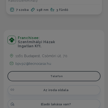
Rákosszentmihály
7 szoba
198 nm
3 fürdő
Franchisee:
Szentmihályi Házak
Ingatlan Kft.
1161 Budapest, Csömöri út, 70.
bpvp2@tecnocasa.hu
Telefon
Az iroda oldala
Eladó lakása van?