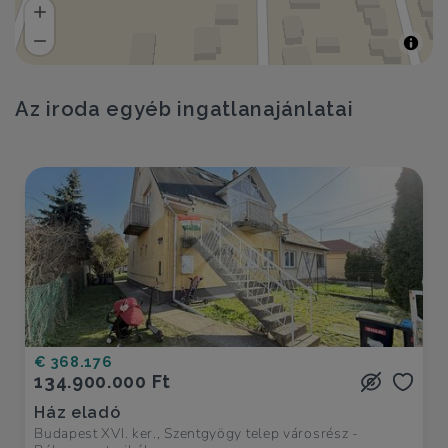
Az iroda egyéb ingatlanajánlatai
€ 368.176
134.900.000 Ft
Ház eladó
Budapest XVI. ker., Szentgyögy telep városrész -