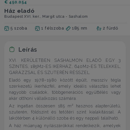
€ 450.054
Ház eladó
Budapest XVI. ker., Margit utca - Sashalom
5 szoba
1 félszoba
185 nm
2 fürdő
Leírás
XVI. KERÜLETBEN SASHALMON ELADÓ EGY 3
SZINTES, 185M2-ES IKERHÁZ, 640M2-ES TELEKKEL,
GARÁZZSAL ÉS SZUTERÉN RÉSSZEL.
Eladó egy 1978–1980 között épült, masszív tégla
szerkezetű ikerházfél, amely ideális választás lehet
nagyobb családok, többgenerációs együttélés vagy
akár otthoni vállalkozás számára.
Az ingatlan összesen 185 m² hasznos alapterületű,
szuterén, földszint és tetőtéri szint kialakítással. A
lakótérben 4 különálló szoba és egy nappali található.
A ház műanyag nyílászárókkal rendelkezik, amelyek