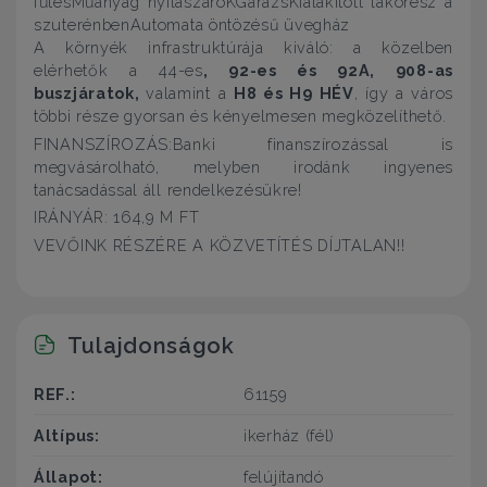
fűtésMűanyag nyílászáróKGarázsKialakított lakórész a
szuterénbenAutomata öntözésű üvegház
A környék infrastruktúrája kiváló: a közelben
elérhetők a 44-es
,
92-es és 92A, 908-as
buszjáratok
,
valamint a
H8 és H9 HÉV
, így a város
többi része gyorsan és kényelmesen megközelíthető.
FINANSZÍROZÁS:Banki finanszírozással is
megvásárolható, melyben irodánk ingyenes
tanácsadással áll rendelkezésükre!
IRÁNYÁR: 164,9 M FT
VEVŐINK RÉSZÉRE A KÖZVETÍTÉS DÍJTALAN!!
Tulajdonságok
REF.:
61159
Altípus:
ikerház (fél)
Állapot:
felújítandó