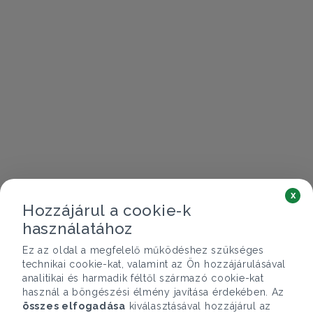
x
Hozzájárul a cookie-k
használatához
Ez az oldal a megfelelő működéshez szükséges
technikai cookie-kat, valamint az Ön hozzájárulásával
analitikai és harmadik féltől származó cookie-kat
használ a böngészési élmény javítása érdekében. Az
összes elfogadása
kiválasztásával hozzájárul az