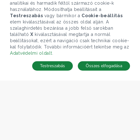
analitikai és harmadik féltől származó cookie-k
használatához. Módosíthatja beállításait a
Testreszabás
vagy bármikor a
Cookie-beállítás
elem kiválasztásával az összes oldal alján. A
szalaghirdetés bezárása a jobb felső sarokban
található
X
kiválasztásával megtartja a normál
beállításokat, ezért a navigáció csak technikai cookie-
kal folytatódik. További információért tekintse meg az
Adatvédelmi oldalt
.
Testreszabás
Összes elfogadása
Telefonhívás
Kapcsolat
ÁRFOLYAM 07/08/2026
EUR 366.4 HUF
CÉGÜNK
Gruppo T.F.M. Szolgáltató Zrt.