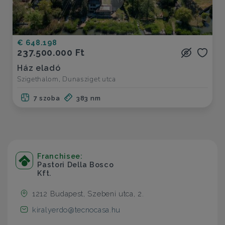
€ 648.198
237.500.000 Ft
Ház eladó
Szigethalom, Dunasziget utca
7 szoba
383 nm
Franchisee:
Pastori Della Bosco
Kft.
1212 Budapest, Szebeni utca, 2.
kiralyerdo@tecnocasa.hu