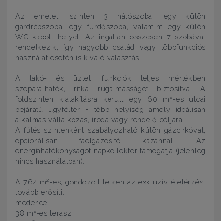
Az emeleti szinten 3 hálószoba, egy külön
gardróbszoba, egy fürdőszoba, valamint egy külön
WC kapott helyet. Az ingatlan összesen 7 szobával
rendelkezik, így nagyobb család vagy többfunkciós
használat esetén is kiváló választás.
A lakó- és üzleti funkciók teljes mértékben
szeparálhatók, ritka rugalmasságot biztosítva. A
földszinten kialakításra került egy 60 m²-es utcai
bejáratú ügyféltér + több helyiség amely ideálisan
alkalmas vállalkozás, iroda vagy rendelő céljára.
A fűtés szintenként szabályozható külön gázcirkóval,
opcionálisan faelgázosító kazánnal. Az
energiahatékonyságot napkollektor támogatja (jelenleg
nincs használatban).
A 764 m²-es, gondozott telken az exkluzív életérzést
tovább erősíti:
medence
38 m²-es terasz