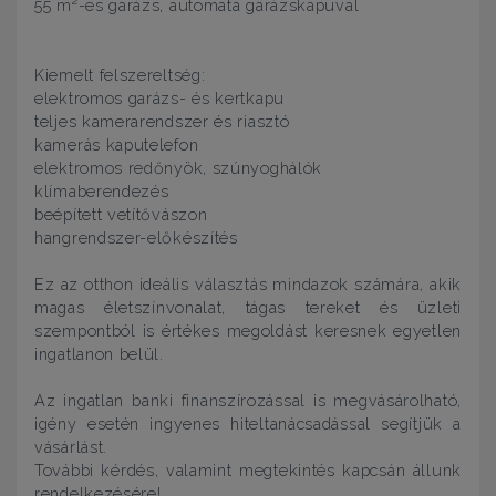
55 m²-es garázs, automata garázskapuval
Kiemelt felszereltség:
elektromos garázs- és kertkapu
teljes kamerarendszer és riasztó
kamerás kaputelefon
elektromos redőnyök, szúnyoghálók
klímaberendezés
beépített vetítővászon
hangrendszer-előkészítés
Ez az otthon ideális választás mindazok számára, akik
magas életszínvonalat, tágas tereket és üzleti
szempontból is értékes megoldást keresnek egyetlen
ingatlanon belül.
Az ingatlan banki finanszírozással is megvásárolható,
igény esetén ingyenes hiteltanácsadással segítjük a
vásárlást.
További kérdés, valamint megtekintés kapcsán állunk
rendelkezésére!