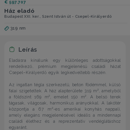
€ 597.707
Ház eladó
Budapest XXI. ker., Szent István út - Csepel-Királyerdő
319 nm
Leírás
Eladásra kínálunk egy különleges adottságokkal
rendelkező, prémium megjelenésű családi házat
Csepel–Királyerdő egyik legkedveltebb részén.
Az ingatlan tégla szerkezetű, beton födémmel, külső
falai szigeteltek. A ház alapterülete 319 m², amelyből
a földszint 169 m², emelet 150 m². A belső terek
tágasak, világosak, harmonikus arányokkal. A lakótér
központja a 67 m²-es amerikai konyhás nappali,
amely elegáns megjelenésével ideális a mindennapi
családi élethez és a reprezentatív vendéglátáshoz
egyaránt.