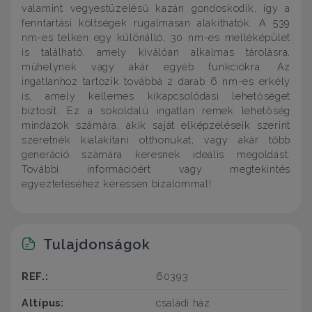
valamint vegyestüzelésű kazán gondoskodik, így a
fenntartási költségek rugalmasan alakíthatók. A 539
nm-es telken egy különálló, 30 nm-es melléképület
is található, amely kiválóan alkalmas tárolásra,
műhelynek vagy akár egyéb funkciókra. Az
ingatlanhoz tartozik továbbá 2 darab 6 nm-es erkély
is, amely kellemes kikapcsolódási lehetőséget
biztosít. Ez a sokoldalú ingatlan remek lehetőség
mindazok számára, akik saját elképzeléseik szerint
szeretnék kialakítani otthonukat, vagy akár több
generáció számára keresnek ideális megoldást.
További információért vagy megtekintés
egyeztetéséhez keressen bizalommal!
Tulajdonságok
REF.:
60393
Altípus:
családi ház