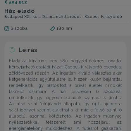
€ 504.912
Ház eladó
Budapest XXI. ker., Damjanich János út - Csepel-Királyerdő
6 szoba
180 nm
Leírás
Eladásra kínálunk egy 180 négyzetméteres, önálló,
körbejárható családi házat Csepel-Királyerdő csendes,
zöldövezeti részén. Az ingatlan kiváló választás akár
kétgenerációs együttélésre is, hiszen külön bejárattal
rendelkezik, így biztosított a privát élettér mindkét
lakrész számára. A ház összesen 6 szobával
rendelkezik, így nagyobb családok számára is ideális.
Az alsó szint felújítandó állapotú, így új tulajdonosa
saját igényei szerint alakíthatja ki, míg a felső szint jó
állapotú, azonnal költözhető. Az ingatlan műanyag
nyílászárókkal felszerelt, ami hozzájárul az
energiahatékony működéshez. A fűtésről gázkazán,