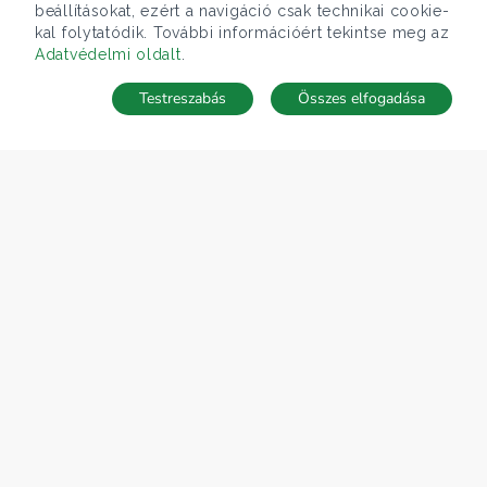
beállításokat, ezért a navigáció csak technikai cookie-
kal folytatódik. További információért tekintse meg az
Adatvédelmi oldalt
.
Testreszabás
Összes elfogadása
Telefonhívás
Kapcsolat
ÁRFOLYAM 07/08/2026
EUR 366.4 HUF
CÉGÜNK
Gruppo T.F.M. Szolgáltató Zrt.
Rólunk
A Tecnocasa csoport
Munkát keresel?
ELÉRHETŐSÉGEINK