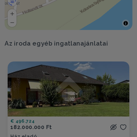
Az iroda egyéb ingatlanajánlatai
€ 496.724
182.000.000 Ft
Ház eladó