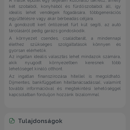
A másik épület egy teljesen különálló lakrész, amely
két szobából, konyhából és fürdőszobából áll, így
ideális lehet vendégek fogadására, többgenerációs
együttélésre vagy akár bérbeadás céljára.
A gondozott kert öntözését fúrt kút segíti, az autó
tárolásáról pedig garázs gondoskodik.
A környezet csendes, családbarát, a mindennapi
élethez szükséges szolgáltatások könnyen és
gyorsan elérhetők.
Az ingatlan ideális választás lehet mindazok számára,
akik nyugodt környezetben keresnek több
lehetőséget kínáló otthont.
Az ingatlan finanszírozása hitellel is megoldható.
Díjmentes, bankfüggetlen hiteltanácsadással, valamint
további információval és megtekintési lehetőséggel
kapcsolatban forduljon hozzánk bizalommal.
Tulajdonságok