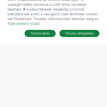
szalaghirdetés bezárása a jobb felső sarokban
található
X
kiválasztásával megtartja a normál
beállításokat, ezért a navigáció csak technikai cookie-
kal folytatódik. További információért tekintse meg az
Adatvédelmi oldalt
.
Testreszabás
Összes elfogadása
Telefonhívás
Kapcsolat
ÁRFOLYAM 07/08/2026
EUR 366.4 HUF
CÉGÜNK
Gruppo T.F.M. Szolgáltató Zrt.
Rólunk
A Tecnocasa csoport
Munkát keresel?