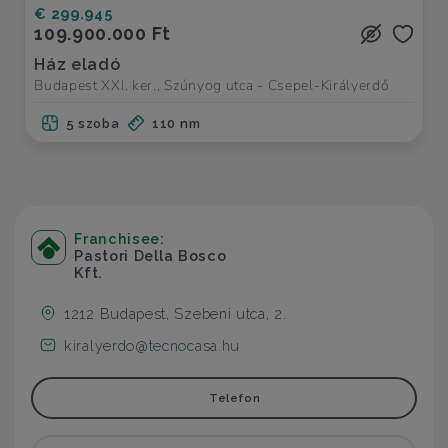
€ 299.945
109.900.000 Ft
Ház eladó
Budapest XXI. ker., Szúnyog utca - Csepel-Királyerdő
5 szoba
110 nm
Franchisee:
Pastori Della Bosco
Kft.
1212 Budapest, Szebeni utca, 2.
kiralyerdo@tecnocasa.hu
Telefon