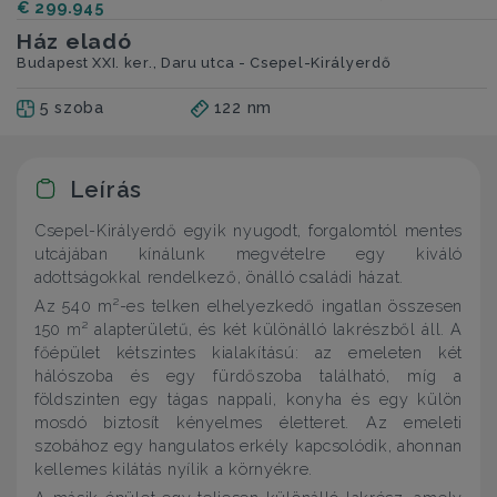
€ 299.945
Ház eladó
Budapest XXI. ker., Daru utca - Csepel-Királyerdő
5 szoba
122 nm
Leírás
Csepel-Királyerdő egyik nyugodt, forgalomtól mentes
utcájában kínálunk megvételre egy kiváló
adottságokkal rendelkező, önálló családi házat.
Az 540 m²-es telken elhelyezkedő ingatlan összesen
150 m² alapterületű, és két különálló lakrészből áll. A
főépület kétszintes kialakítású: az emeleten két
hálószoba és egy fürdőszoba található, míg a
földszinten egy tágas nappali, konyha és egy külön
mosdó biztosít kényelmes életteret. Az emeleti
szobához egy hangulatos erkély kapcsolódik, ahonnan
kellemes kilátás nyílik a környékre.