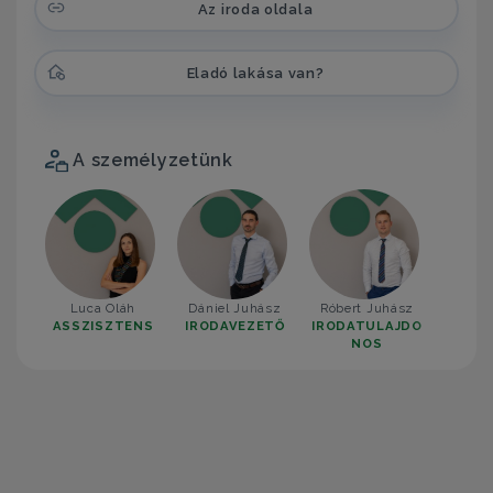
Az iroda oldala
Eladó lakása van?
A személyzetünk
Luca Oláh
Dániel Juhász
Róbert Juhász
ASSZISZTENS
IRODAVEZETŐ
IRODATULAJDO
NOS