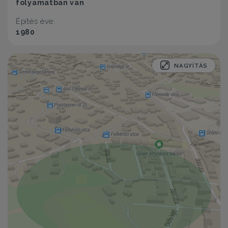
folyamatban van
Építés éve:
1980
NAGYÍTÁS