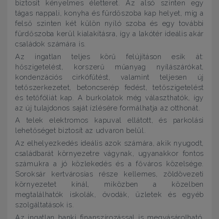
biztosít kényelmes életteret. Az alsó szinten egy
tágas nappali, konyha és fürdőszoba kap helyet, míg a
felső szinten két külön nyíló szoba és egy további
fürdőszoba kerül kialakításra, így a lakótér ideális akár
családok számára is.
Az ingatlan teljes körű felújításon esik át:
hőszigetelést, korszerű műanyag nyílászárókat,
kondenzációs cirkófűtést, valamint teljesen új
tetőszerkezetet, betoncserép fedést, tetőszigetelést
és tetőfóliát kap. A burkolatok még választhatók, így
az új tulajdonos saját ízlésére formálhatja az otthonát.
A telek elektromos kapuval ellátott, és parkolási
lehetőséget biztosít az udvaron belül.
Az elhelyezkedés ideális azok számára, akik nyugodt,
családbarát környezetre vágynak, ugyanakkor fontos
számukra a jó közlekedés és a főváros közelsége.
Soroksár kertvárosias része kellemes, zöldövezeti
környezetet kínál, miközben a közelben
megtalálhatók iskolák, óvodák, üzletek és egyéb
szolgáltatások is.
Az ingatlan banki finanszírozással is megvásárolható,