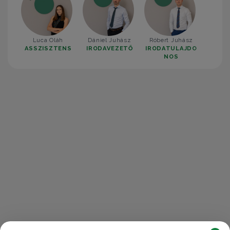
Luca Oláh
Dániel Juhász
Róbert Juhász
ASSZISZTENS
IRODAVEZETŐ
IRODATULAJDO
NOS