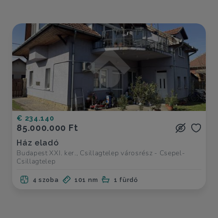
€ 234.140
85.000.000 Ft
Ház eladó
Budapest XXI. ker., Csillagtelep városrész - Csepel-
Csillagtelep
4 szoba
101 nm
1 fürdő