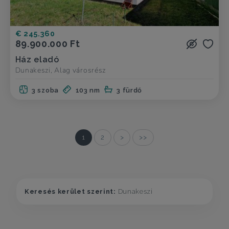
€ 245.360
89.900.000 Ft
Ház eladó
Dunakeszi, Alag városrész
3 szoba
103 nm
3 fürdő
1
2
>
>>
Keresés kerület szerint:
Dunakeszi