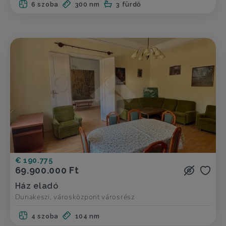
6 szoba
300 nm
3 fürdő
€ 190.775
69.900.000 Ft
Ház eladó
Dunakeszi, városközpont városrész
4 szoba
104 nm