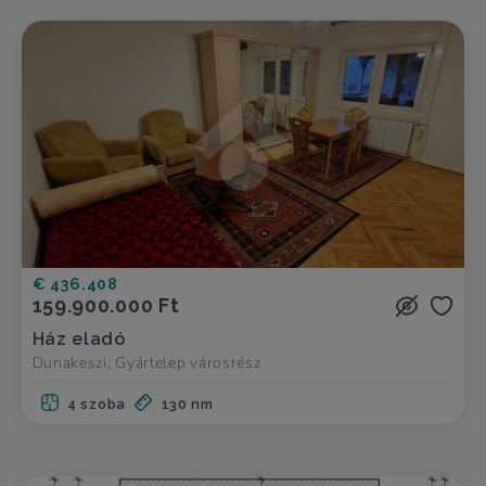
€ 436.408
159.900.000 Ft
Ház eladó
Dunakeszi, Gyártelep városrész
4 szoba
130 nm