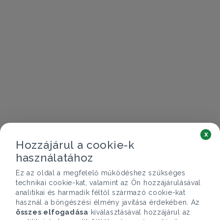
x
Hozzájárul a cookie-k
használatához
Ez az oldal a megfelelő működéshez szükséges
technikai cookie-kat, valamint az Ön hozzájárulásával
analitikai és harmadik féltől származó cookie-kat
használ a böngészési élmény javítása érdekében. Az
összes elfogadása
kiválasztásával hozzájárul az