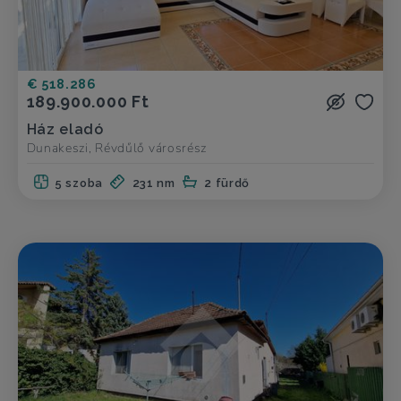
€ 518.286
189.900.000 Ft
Ház eladó
Dunakeszi, Révdűlő városrész
5 szoba
231 nm
2 fürdő