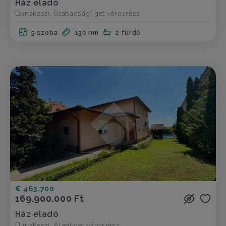
Ház eladó
Dunakeszi, Szabadságliget városrész
5 szoba
130 nm
2 fürdő
€ 463.700
169.900.000 Ft
Ház eladó
Dunakeszi, Alagliget városrész