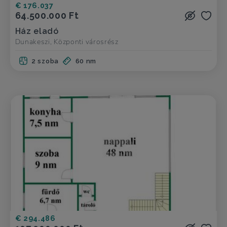
€ 176.037
64.500.000 Ft
Ház eladó
Dunakeszi, Központi városrész
2 szoba
60 nm
€ 294.486