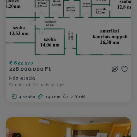
€ 622.270
228.000.000 Ft
Ház eladó
Dunakeszi, Szabadság liget
4 szoba
140 nm
2 fürdő