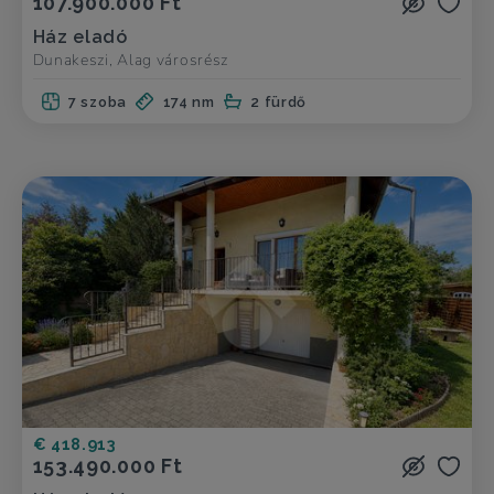
107.900.000 Ft
Ház eladó
Dunakeszi, Alag városrész
7 szoba
174 nm
2 fürdő
€ 418.913
153.490.000 Ft