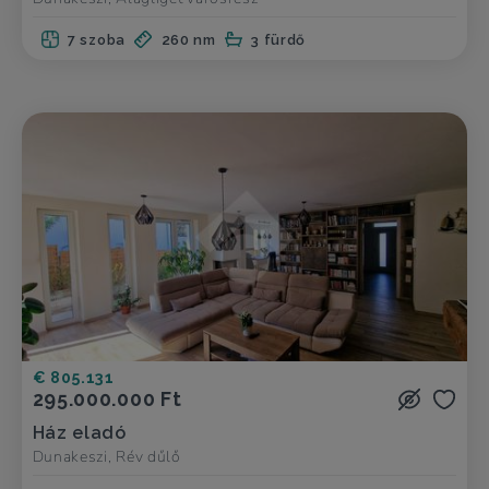
7 szoba
260 nm
3 fürdő
€ 805.131
295.000.000 Ft
Ház eladó
Dunakeszi, Rév dűlő