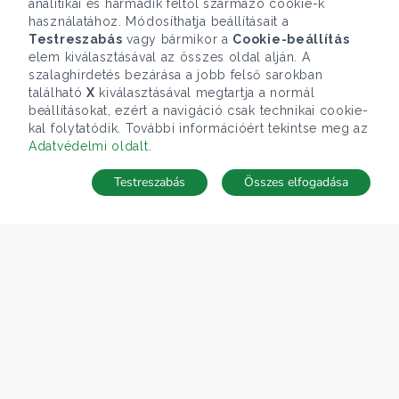
analitikai és harmadik féltől származó cookie-k
használatához. Módosíthatja beállításait a
Testreszabás
vagy bármikor a
Cookie-beállítás
elem kiválasztásával az összes oldal alján. A
szalaghirdetés bezárása a jobb felső sarokban
található
X
kiválasztásával megtartja a normál
beállításokat, ezért a navigáció csak technikai cookie-
kal folytatódik. További információért tekintse meg az
Adatvédelmi oldalt
.
Testreszabás
Összes elfogadása
TÉRKÉP
Keresés mentése
Keresések
Kedvencek
Rejtett ingatlanok
Belépés
ÁRFOLYAM 07/08/2026
EUR 366.4 HUF
CÉGÜNK
Gruppo T.F.M. Szolgáltató Zrt.