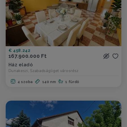
€ 458.242
167.900.000 Ft
Ház eladó
Dunakeszi, Szabadságliget városrész
4 szoba
140 nm
1 fürdő