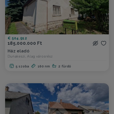
€ 504.912
185.000.000 Ft
Ház eladó
Dunakeszi, Alag városrész
5 szoba
160 nm
2 fürdő