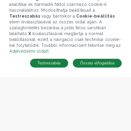
analitikai és harmadik féltől származó cookie-k
használatához. Módosíthatja beállításait a
Testreszabás
vagy bármikor a
Cookie-beállítás
elem kiválasztásával az összes oldal alján. A
szalaghirdetés bezárása a jobb felső sarokban
található
X
kiválasztásával megtartja a normál
beállításokat, ezért a navigáció csak technikai cookie-
kal folytatódik. További információért tekintse meg az
Adatvédelmi oldalt
.
Testreszabás
Összes elfogadása
Telefonhívás
Kapcsolat
ÁRFOLYAM 06/08/2026
EUR 363.03 HUF
CÉGÜNK
Gruppo T.F.M. Szolgáltató Zrt.