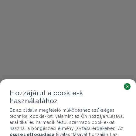
x
Hozzájárul a cookie-k
használatához
Ez az oldal a megfelelő működéshez szükséges
technikai cookie-kat, valamint az Ön hozzájárulásával
analitikai és harmadik féltől származó cookie-kat
használ a böngészési élmény javítása érdekében. Az
összes elfogadása
kiválasztásával hozzájárul az