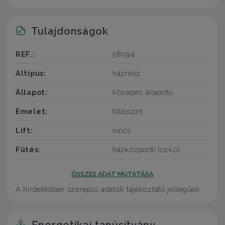
Tulajdonságok
REF.:
58094
Altípus:
házrész
Állapot:
közepes állapotú
Emelet:
földszint
Lift:
nincs
Fűtés:
házközponti (cirkó)
ÖSSZES ADAT MUTATÁSA
A hirdetésben szereplő adatok tájékoztató jellegűek.
Energetikai tanúsítvány