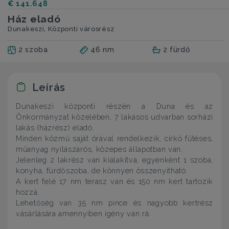
€ 141.648
Ház eladó
Dunakeszi, Központi városrész
2 szoba
46 nm
2 fürdő
Leírás
Dunakeszi központi részén a Duna és az
Önkormányzat közelében, 7 lakásos udvarban sorházi
lakás (házrész) eladó.
Minden közmű saját órával rendelkezik, cirkó fűtéses,
műanyag nyílászárós, közepes állapotban van.
Jelenleg 2 lakrész van kialakítva, egyenként 1 szoba,
konyha, fürdőszoba, de könnyen összenyitható.
A kert felé 17 nm terasz van és 150 nm kert tartozik
hozzá.
Lehetőség van 35 nm pince és nagyobb kertrész
vásárlására amennyiben igény van rá.