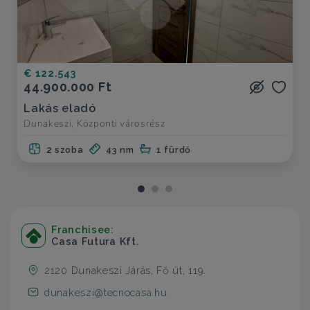
€ 122.543
44.900.000 Ft
Lakás eladó
Dunakeszi, Központi városrész
2 szoba
43 nm
1 fürdő
Franchisee:
Casa Futura Kft.
2120 Dunakeszi Járás, Fő út, 119.
dunakeszi@tecnocasa.hu