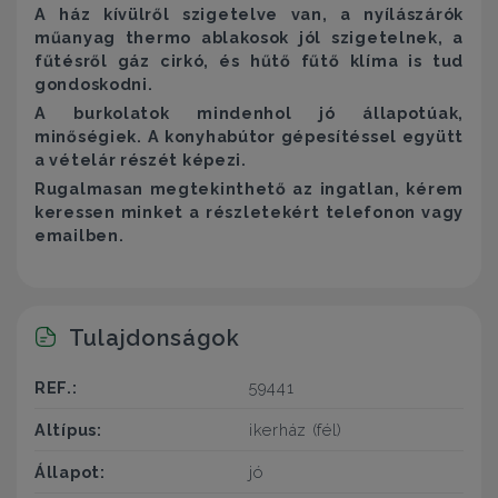
A ház kívülről szigetelve van, a nyílászárók
műanyag thermo ablakosok jól szigetelnek, a
fűtésről gáz cirkó, és hűtő fűtő klíma is tud
gondoskodni.
A burkolatok mindenhol jó állapotúak,
minőségiek. A konyhabútor gépesítéssel együtt
a vételár részét képezi.
Rugalmasan megtekinthető az ingatlan, kérem
keressen minket a részletekért telefonon vagy
emailben.
Tulajdonságok
REF.:
59441
Altípus:
ikerház (fél)
Állapot:
jó