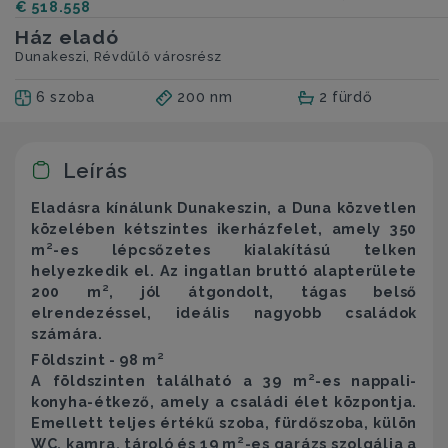
€ 518.558
Ház eladó
Dunakeszi, Révdűlő városrész
6 szoba
200 nm
2 fürdő
Leírás
Eladásra kínálunk Dunakeszin, a Duna közvetlen
közelében kétszintes ikerházfelet, amely 350
m²-es lépcsőzetes kialakítású telken
helyezkedik el. Az ingatlan bruttó alapterülete
200 m², jól átgondolt, tágas belső
elrendezéssel, ideális nagyobb családok
számára.
Földszint - 98 m²
A földszinten található a 39 m²-es nappali-
konyha-étkező, amely a családi élet központja.
Emellett teljes értékű szoba, fürdőszoba, külön
WC, kamra, tároló és 19 m²-es garázs szolgálja a