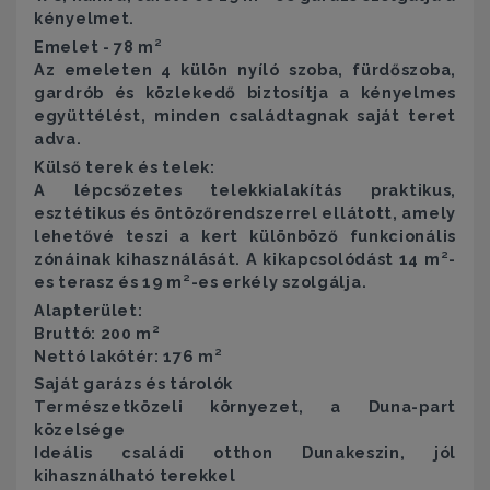
kényelmet.
Emelet - 78 m²
Az emeleten 4 külön nyíló szoba, fürdőszoba,
gardrób és közlekedő biztosítja a kényelmes
együttélést, minden családtagnak saját teret
adva.
Külső terek és telek:
A lépcsőzetes telekkialakítás praktikus,
esztétikus és öntözőrendszerrel ellátott, amely
lehetővé teszi a kert különböző funkcionális
zónáinak kihasználását. A kikapcsolódást 14 m²-
es terasz és 19 m²-es erkély szolgálja.
Alapterület:
Bruttó: 200 m²
Nettó lakótér: 176 m²
Saját garázs és tárolók
Természetközeli környezet, a Duna-part
közelsége
Ideális családi otthon Dunakeszin, jól
kihasználható terekkel