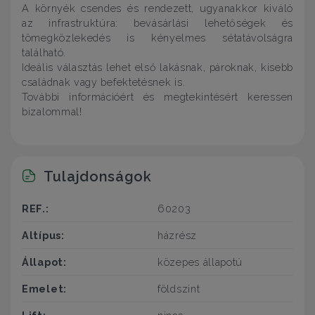
A környék csendes és rendezett, ugyanakkor kiváló
az infrastruktúra: bevásárlási lehetőségek és
tömegközlekedés is kényelmes sétatávolságra
található.
Ideális választás lehet első lakásnak, pároknak, kisebb
családnak vagy befektetésnek is.
További információért és megtekintésért keressen
bizalommal!
Tulajdonságok
REF.:
60203
Altípus:
házrész
Állapot:
közepes állapotú
Emelet:
földszint