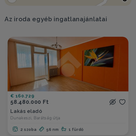
Az iroda egyéb ingatlanajánlatai
€ 160.729
58.480.000 Ft
Lakás eladó
Dunakeszi, Barátság útja
2 szoba
56 nm
1 fürdő