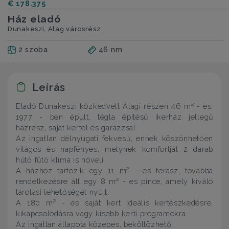
€ 178.375
Ház eladó
Dunakeszi, Alag városrész
2 szoba
46 nm
Leírás
Eladó Dunakeszi közkedvelt Alagi részen 46 m² - es,
1977 - ben épült, tégla építésű ikerház jellegű
házrész, saját kertel és garázzsal.
Az ingatlan délnyugati fekvésű, ennek köszönhetően
világos és napfényes, melynek komfortját 2 darab
hűtő fűtő klíma is növeli.
A házhoz tartozik egy 11 m² - es terasz, továbbá
rendelkezésre áll egy 8 m² - es pince, amely kiváló
tárolási lehetőséget nyújt.
A 180 m² - es saját kert ideális kertészkedésre,
kikapcsolódásra vagy kisebb kerti programokra.
Az ingatlan állapota közepes, beköltözhető.