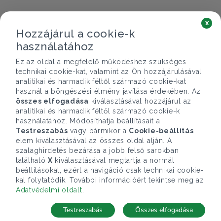
x
Hozzájárul a cookie-k
használatához
Ez az oldal a megfelelő működéshez szükséges
technikai cookie-kat, valamint az Ön hozzájárulásával
analitikai és harmadik féltől származó cookie-kat
használ a böngészési élmény javítása érdekében. Az
összes elfogadása
kiválasztásával hozzájárul az
analitikai és harmadik féltől származó cookie-k
használatához. Módosíthatja beállításait a
Testreszabás
vagy bármikor a
Cookie-beállítás
elem kiválasztásával az összes oldal alján. A
szalaghirdetés bezárása a jobb felső sarokban
található
X
kiválasztásával megtartja a normál
beállításokat, ezért a navigáció csak technikai cookie-
kal folytatódik. További információért tekintse meg az
Adatvédelmi oldalt
.
Testreszabás
Összes elfogadása
Telefonhívás
Kapcsolat