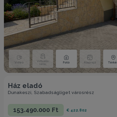
Virtuális
Videó
Fotó
Alaprajz
Térk
séta;
Ház eladó
Dunakeszi, Szabadságliget városrész
153.490.000 Ft
€ 422.802