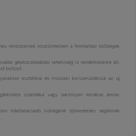
l
emes rendszernek köszönhetően a fenntartási költségek
vábbi gépkocsibeállási lehetőség is rendelkezésre áll.
t biztosít.
gyanakkor esztétikai és műszaki korszerűsítésük az új
egtekintési szándéka vagy bármilyen kérdése lenne,
len hiteltanácsadó kollégáink díjmentesen segítenek
.