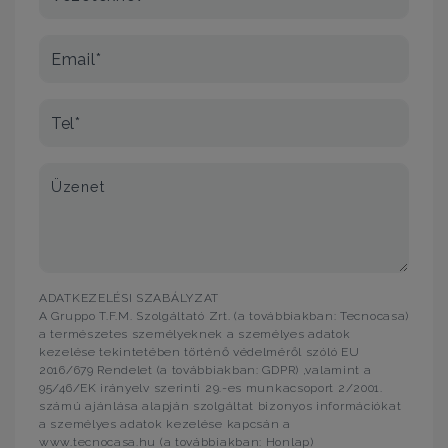
Email*
Tel*
Üzenet
ADATKEZELÉSI SZABÁLYZAT
A Gruppo T.F.M. Szolgáltató Zrt. (a továbbiakban: Tecnocasa)
a természetes személyeknek a személyes adatok
kezelése tekintetében történő védelméről szóló EU
2016/679 Rendelet (a továbbiakban: GDPR) ,valamint a
95/46/EK irányelv szerinti 29.-es munkacsoport 2/2001.
számú ajánlása alapján szolgáltat bizonyos információkat
a személyes adatok kezelése kapcsán a
www.tecnocasa.hu (a továbbiakban: Honlap)