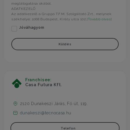
meglátogatása okából.
ADATKEZELŐ
Az adatkezelő a Gruppo T.F.M. Szolgáltató Zrt., melynek
székhelye: 1068 Budapest, Király utca 102.[
Tovább olvas
]
Jóváhagyom
Küldés
Franchisee:
Casa Futura Kft.
2120 Dunakeszi Járás, Fő út, 119.
dunakeszi@tecnocasa.hu
Telefon