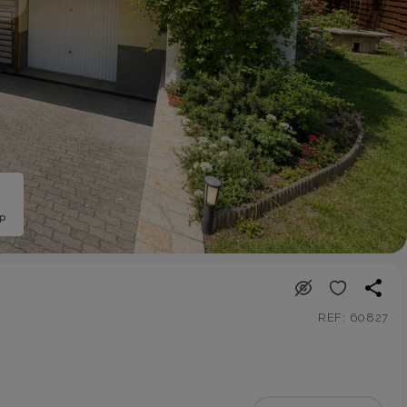
ép
REF: 60827