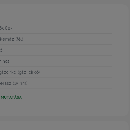
60827
ikerház (fél)
jó
nincs
gázcirkó (gáz, cirkó)
terasz (15 nm)
T MUTATÁSA