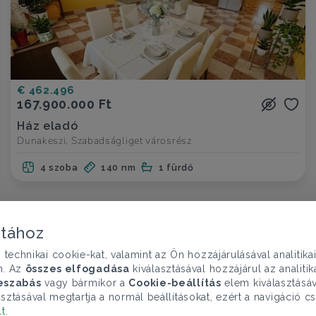
€ 462.496
167.900.000 Ft
Ház eladó
Dunakeszi, Szabadságliget városrész
4 szoba
140 nm
1 fürdő
atához
chnikai cookie-kat, valamint az Ön hozzájárulásával analitika
n. Az
összes elfogadása
kiválasztásával hozzájárul az analiti
eszabás
vagy bármikor a
Cookie-beállítás
elem kiválasztásáv
sztásával megtartja a normál beállításokat, ezért a navigáció cs
lt
.