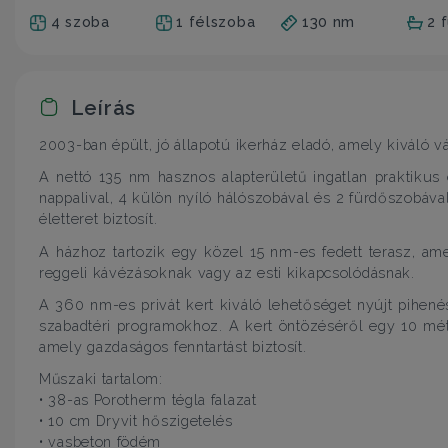
4 szoba
1 félszoba
130 nm
2 
Leírás
2003-ban épült, jó állapotú ikerház eladó, amely kiváló v
A nettó 135 nm hasznos alapterületű ingatlan praktiku
nappalival, 4 külön nyíló hálószobával és 2 fürdőszobáv
életteret biztosít.
A házhoz tartozik egy közel 15 nm-es fedett terasz, ame
reggeli kávézásoknak vagy az esti kikapcsolódásnak.
A 360 nm-es privát kert kiváló lehetőséget nyújt pihe
szabadtéri programokhoz. A kert öntözéséről egy 10 mét
amely gazdaságos fenntartást biztosít.
Műszaki tartalom:
• 38-as Porotherm tégla falazat
• 10 cm Dryvit hőszigetelés
• vasbeton födém