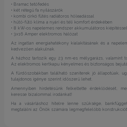
• Bramac tetőfedés
• két rétegű fa nyílászárók
• kombi cirkó fűtés radiátoros hőleadással
• hűtő-fűtő klíma a nyári és téli komfort érdekében
• 8 kW-os napelemes rendszer akkumulátoros kiépítésse
• 3x16 Amper elektromos hálózat
Az ingatlan energiahatékony kialakításának és a napel
kedvezően alakulnak.
A házhoz tartozik egy 23 nm-es mélygarázs, valamint to
Az elektromos kertkapu kényelmes és biztonságos bejutás
A fürdőszobákban található szaniterek jó állapotúak, u
tulajdonos igénye szerint időszerű lehet.
Amennyiben hirdetésünk felkeltette érdeklődését, m
keresse bizalommal irodánkat!
Ha a vásárláshoz hitelre lenne szüksége, bankfügget
megtalálni az Önök számára legmegfelelőbb konstrukciót