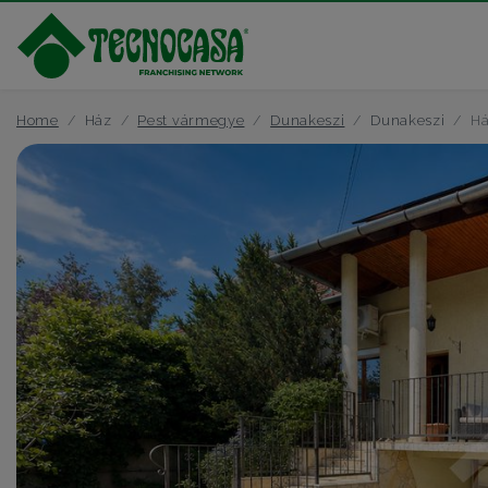
Home
Ház
Pest vármegye
Dunakeszi
Dunakeszi
Há