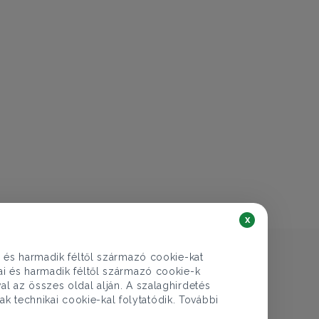
€ 421.177
152.900.000 Ft
Lakás eladó
Dunakeszi, Malomárok városrész
6 szoba
145 nm
2 fürdő
x
i és harmadik féltől származó cookie-kat
kai és harmadik féltől származó cookie-k
al az összes oldal alján. A szalaghirdetés
ak technikai cookie-kal folytatódik. További