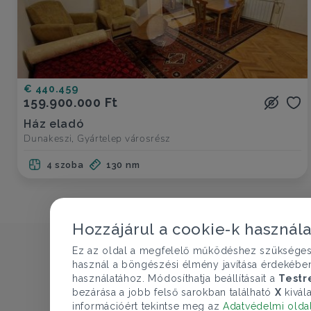
€ 440.459
159.900.000 Ft
Ház eladó
Dunakeszi, Gyártelep városrész
4 szoba
130 nm
Hozzájárul a cookie-k használ
Ez az oldal a megfelelő működéshez szükséges te
használ a böngészési élmény javítása érdekébe
használatához. Módosíthatja beállításait a
Testr
bezárása a jobb felső sarokban található
X
kivála
információért tekintse meg az
Adatvédelmi olda