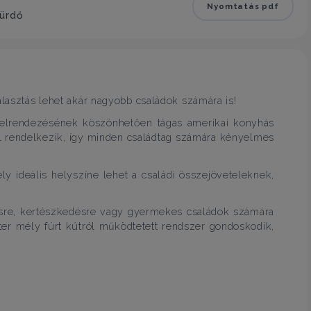
Nyomtatás pdf
fürdő
álasztás lehet akár nagyobb családok számára is!
s elrendezésének köszönhetően tágas amerikai konyhás
al rendelkezik, így minden családtag számára kényelmes
ly ideális helyszíne lehet a családi összejöveteleknek,
nésre, kertészkedésre vagy gyermekes családok számára
er mély fúrt kútról működtetett rendszer gondoskodik,