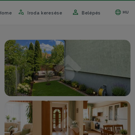
HU
Home
Iroda keresése
Belépés