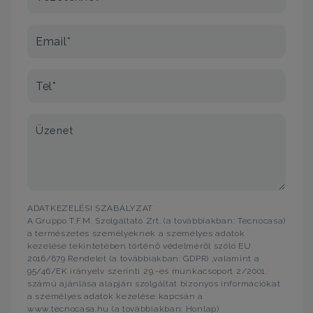
Email*
Tel*
Üzenet
ADATKEZELÉSI SZABÁLYZAT
A Gruppo T.F.M. Szolgáltató Zrt. (a továbbiakban: Tecnocasa)
a természetes személyeknek a személyes adatok
kezelése tekintetében történő védelméről szóló EU
2016/679 Rendelet (a továbbiakban: GDPR) ,valamint a
95/46/EK irányelv szerinti 29.-es munkacsoport 2/2001.
számú ajánlása alapján szolgáltat bizonyos információkat
a személyes adatok kezelése kapcsán a
www.tecnocasa.hu (a továbbiakban: Honlap)