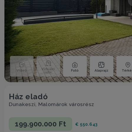
Virtuális
Videó
Fotó
Alaprajz
Térk
séta;
Ház eladó
Dunakeszi, Malomárok városrész
199.900.000 Ft
€ 550.643