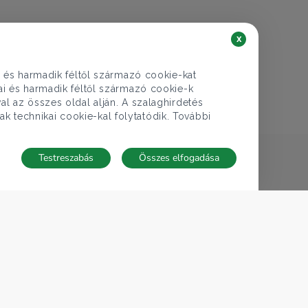
€ 509.599
185.000.000 Ft
Ház eladó
x
Dunakeszi, Alag városrész
i és harmadik féltől származó cookie-kat
5 szoba
160 nm
2 fürdő
kai és harmadik féltől származó cookie-k
al az összes oldal alján. A szalaghirdetés
ak technikai cookie-kal folytatódik. További
Testreszabás
Összes elfogadása
TECNOCASA A VILÁGBAN
,
,
,
,
,
Olaszország
Spanyolország
Magyarország
Mexikó
Lengyelország
,
,
,
,
Thaiföld
Franciaország
Németország
Tunézia
San Marino
Cookie-beállítások