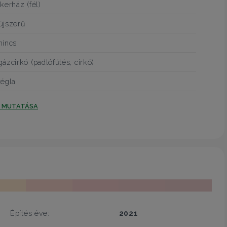
ikerház (fél)
újszerű
nincs
gázcirkó (padlófűtés, cirkó)
tégla
T MUTATÁSA
Építés éve:
2021