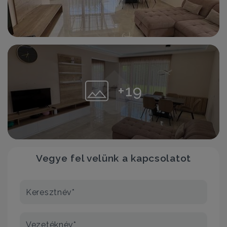
+19
Vegye fel velünk a kapcsolatot
Keresztnév*
Vezetéknév*