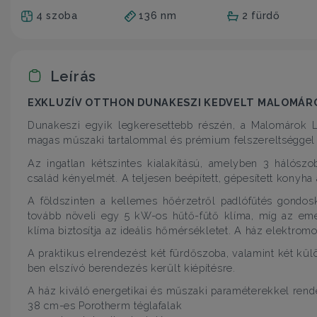
4 szoba
136 nm
2 fürdő
Leírás
EXKLUZÍV OTTHON DUNAKESZI KEDVELT MALOMÁR
Dunakeszi egyik legkeresettebb részén, a Malomárok 
magas műszaki tartalommal és prémium felszereltséggel 
Az ingatlan kétszintes kialakítású, amelyben 3 hálószo
család kényelmét. A teljesen beépített, gépesített konyh
A földszinten a kellemes hőérzetről padlófűtés gondosk
tovább növeli egy 5 kW-os hűtő-fűtő klíma, míg az em
klíma biztosítja az ideális hőmérsékletet. A ház elektrom
A praktikus elrendezést két fürdőszoba, valamint két kü
ben elszívó berendezés került kiépítésre.
A ház kiváló energetikai és műszaki paraméterekkel rend
38 cm-es Porotherm téglafalak