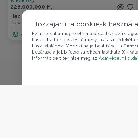
€ 628.047
228.000.000 Ft
Ház eladó
Dunakeszi, Szabadság liget
Hozzájárul a cookie-k használ
Ez az oldal a megfelelő működéshez szükséges te
4 szoba
140 nm
2 fürdő
használ a böngészési élmény javítása érdekébe
használatához. Módosíthatja beállításait a
Testr
bezárása a jobb felső sarokban található
X
kivála
információért tekintse meg az
Adatvédelmi olda
CÉGÜNK
Gruppo T.F.M. Szolgáltató Zrt.
ÁRFOLYAM 06/08/2026
Rólunk
EUR 363.03 HUF
A Tecnocasa csoport
Munkát keresel?