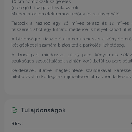
10 cm homlokzati szigetelés
3 rétegű hőszigetelt nyílászárók
Minden ablakon elektromos redőny és szúnyogháló
Tartozik a házhoz egy 26 m²-es terasz és 12 m²-es e
felszerelt, ahol egy fűthető medence is helyet kapott, illet
A biztonságról riasztó és kamera rendszer a kényelemr
két gépkocsi számára biztosított a parkolási lehetőség.
A Duna-part mindössze 10-15 perc kényelmes sétáva
szükséges szolgáltatások szintén körülbelül 10 perc sétat
Kérdésével, illetve megtekintése szándékával keresse
hitelközvetítő kollegáink díjmentesen állnak rendelkezés
Tulajdonságok
REF.: