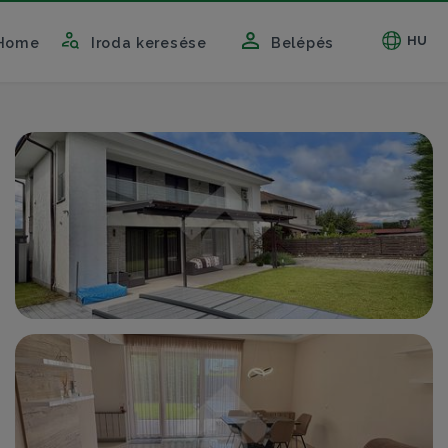
HU
Home
Iroda keresése
Belépés