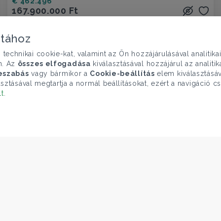
€ 462.496
167.900.000 Ft
Ház eladó
Dunakeszi, Szabadságliget városrész
atához
chnikai cookie-kat, valamint az Ön hozzájárulásával analitika
4 szoba
140 nm
1 fürdő
n. Az
összes elfogadása
kiválasztásával hozzájárul az analiti
eszabás
vagy bármikor a
Cookie-beállítás
elem kiválasztásáv
sztásával megtartja a normál beállításokat, ezért a navigáció cs
lt
.
ELÉRHETŐSÉGEINK
Gruppo T.F.M. Szolgáltató Zrt.
1068 Budapest, Király utca 102
+36 1 352 1900
info@tecnocasa.hu