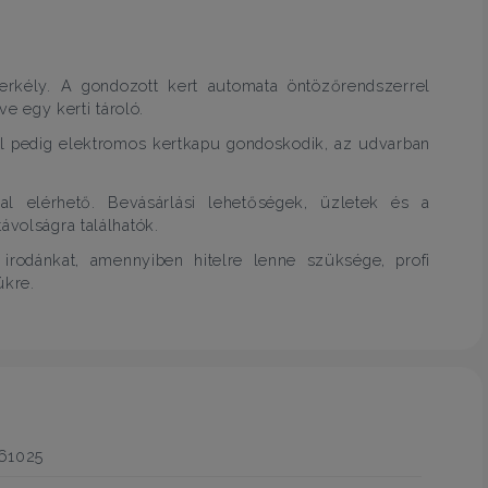
rkély. A gondozott kert automata öntözőrendszerrel
ve egy kerti tároló.
ől pedig elektromos kertkapu gondoskodik, az udvarban
l elérhető. Bevásárlási lehetőségek, üzletek és a
ávolságra találhatók.
 irodánkat, amennyiben hitelre lenne szüksége, profi
ükre.
61025