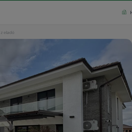
z eladó