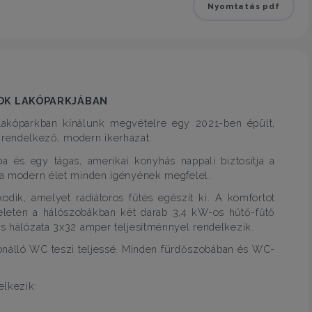
Nyomtatás pdf
OK LAKÓPARKJÁBAN
Lakóparkban kínálunk megvételre egy 2021-ben épült,
rendelkező, modern ikerházat.
ba és egy tágas, amerikai konyhás nappali biztosítja a
a a modern élet minden igényének megfelel.
odik, amelyet radiátoros fűtés egészít ki. A komfortot
eleten a hálószobákban két darab 3,4 kW-os hűtő-fűtő
os hálózata 3x32 amper teljesítménnyel rendelkezik.
lönálló WC teszi teljessé. Minden fürdőszobában és WC-
elkezik: