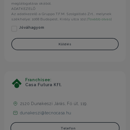
meglátogatása okából.
ADATKEZELŐ
Az adatkezelő a Gruppo T.F.M. Szolgáltató Zrt., melynek
székhelye: 1068 Budapest, Király utca 102.[
Tovább olvas
]
Jóváhagyom
Küldés
Franchisee:
Casa Futura Kft.
2120 Dunakeszi Járás, Fő út, 119.
dunakeszi@tecnocasa.hu
Telefon