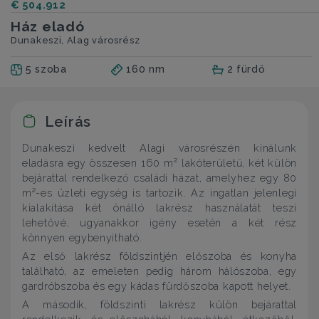
€ 504.912
Ház eladó
Dunakeszi, Alag városrész
5 szoba
160 nm
2 fürdő
Leírás
Dunakeszi kedvelt Alagi városrészén kínálunk
eladásra egy összesen 160 m² lakóterületű, két külön
bejárattal rendelkező családi házat, amelyhez egy 80
m²-es üzleti egység is tartozik. Az ingatlan jelenlegi
kialakítása két önálló lakrész használatát teszi
lehetővé, ugyanakkor igény esetén a két rész
könnyen egybenyitható.
Az első lakrész földszintjén előszoba és konyha
található, az emeleten pedig három hálószoba, egy
gardróbszoba és egy kádas fürdőszoba kapott helyet.
A második, földszinti lakrész külön bejárattal