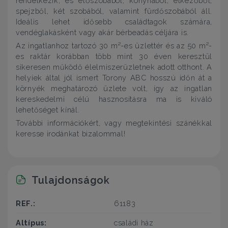
rendelkezik, és előszobából, konyhából, étkezőből,
spejzből, két szobából, valamint fürdőszobából áll.
Ideális lehet idősebb családtagok számára,
vendéglakásként vagy akár bérbeadás céljára is.
Az ingatlanhoz tartozó 30 m²-es üzlettér és az 50 m²-
es raktár korábban több mint 30 éven keresztül
sikeresen működő élelmiszerüzletnek adott otthont. A
helyiek által jól ismert Torony ABC hosszú időn át a
környék meghatározó üzlete volt, így az ingatlan
kereskedelmi célú hasznosításra ma is kiváló
lehetőséget kínál.
További információkért, vagy megtekintési szánékkal
keresse irodánkat bizalommal!
Tulajdonságok
REF.:
61183
Altípus:
családi ház