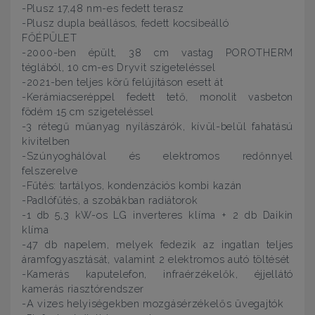
-Plusz 17,48 nm-es fedett terasz
-Plusz dupla beállásos, fedett kocsibeálló
FŐÉPÜLET
-2000-ben épült, 38 cm vastag POROTHERM
téglából, 10 cm-es Dryvit szigeteléssel
-2021-ben teljes körű felújításon esett át
-Kerámiacseréppel fedett tető, monolit vasbeton
födém 15 cm szigeteléssel
-3 rétegű műanyag nyílászárók, kívül-belül fahatású
kivitelben
-Szúnyoghálóval és elektromos redőnnyel
felszerelve
-Fűtés: tartályos, kondenzációs kombi kazán
-Padlófűtés, a szobákban radiátorok
-1 db 5,3 kW-os LG inverteres klíma + 2 db Daikin
klíma
-47 db napelem, melyek fedezik az ingatlan teljes
áramfogyasztását, valamint 2 elektromos autó töltését
-Kamerás kaputelefon, infraérzékelők, éjjellátó
kamerás riasztórendszer
-A vizes helyiségekben mozgásérzékelős üvegajtók