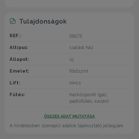
Tulajdonságok
REF.:
59575
Altípus:
családi ház
Állapot:
új
Emelet:
földszint
Lift:
nincs
Fűtés:
házközponti (gáz,
padlófűtés, kazán)
ÖSSZES ADAT MUTATÁSA
A hirdetésben szereplő adatok tájékoztató jellegűek.