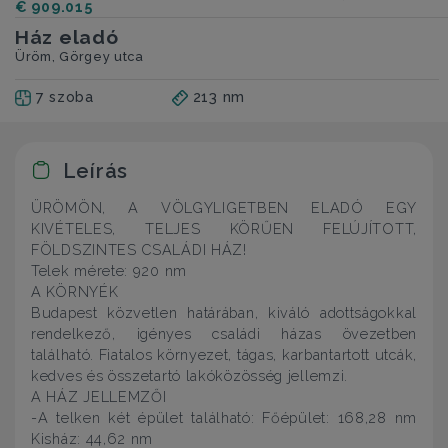
€ 909.015
Ház eladó
Üröm, Görgey utca
7 szoba
213 nm
Leírás
ÜRÖMÖN, A VÖLGYLIGETBEN ELADÓ EGY
KIVÉTELES, TELJES KÖRŰEN FELÚJÍTOTT,
FÖLDSZINTES CSALÁDI HÁZ!
Telek mérete: 920 nm
A KÖRNYÉK
Budapest közvetlen határában, kiváló adottságokkal
rendelkező, igényes családi házas övezetben
található. Fiatalos környezet, tágas, karbantartott utcák,
kedves és összetartó lakóközösség jellemzi.
A HÁZ JELLEMZŐI
-A telken két épület található: Főépület: 168,28 nm
Kisház: 44,62 nm