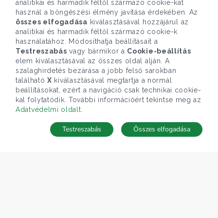
analitikai és harmadik féltől származó cookie-kat
használ a böngészési élmény javítása érdekében. Az
összes elfogadása
kiválasztásával hozzájárul az
analitikai és harmadik féltől származó cookie-k
használatához. Módosíthatja beállításait a
Testreszabás
vagy bármikor a
Cookie-beállítás
elem kiválasztásával az összes oldal alján. A
szalaghirdetés bezárása a jobb felső sarokban
található
X
kiválasztásával megtartja a normál
beállításokat, ezért a navigáció csak technikai cookie-
kal folytatódik. További információért tekintse meg az
Adatvédelmi oldalt
.
Testreszabás
Összes elfogadása
Telefonhívás
Kapcsolat
ÁRFOLYAM 06/08/2026
EUR 363.03 HUF