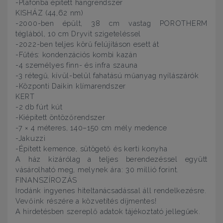
-Plafonba épített hangrendszer
KISHÁZ (44,62 nm)
-2000-ben épült, 38 cm vastag POROTHERM
téglából, 10 cm Dryvit szigeteléssel
-2022-ben teljes körű felújításon esett át
-Fűtés: kondenzációs kombi kazán
-4 személyes finn- és infra szauna
-3 rétegű, kívül-belül fahatású műanyag nyílászárók
-Központi Daikin klímarendszer
KERT
-2 db fúrt kút
-Kiépített öntözőrendszer
-7 × 4 méteres, 140–150 cm mély medence
-Jakuzzi
-Épített kemence, sütögető és kerti konyha
A ház kizárólag a teljes berendezéssel együtt
vásárolható meg, melynek ára: 30 millió forint.
FINANSZÍROZÁS
Irodánk ingyenes hiteltanácsadással áll rendelkezésre.
Vevőink részére a közvetítés díjmentes!
A hirdetésben szereplő adatok tájékoztató jellegűek.