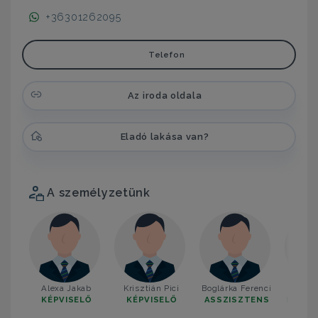
+36301262095
Telefon
Az iroda oldala
Eladó lakása van?
A személyzetünk
Alexa Jakab
Krisztián Pici
Boglárka Ferenci
Kovác
KÉPVISELŐ
KÉPVISELŐ
ASSZISZTENS
IRODA