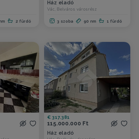
Ház eladó
z
Vác, Belváros városrész
 nm
2 fürdő
3 szoba
90 nm
1 fürdő
€ 317.381
115.000.000 Ft
Ház eladó