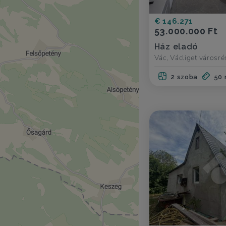
€ 146.271
53.000.000 Ft
Ház eladó
Vác, Václiget városré
2 szoba
50