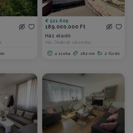
€ 521.609
189.000.000 Ft
Ház eladó
z
Vác, Deákvár városrész
nm
4 szoba
182 nm
2 fürdő