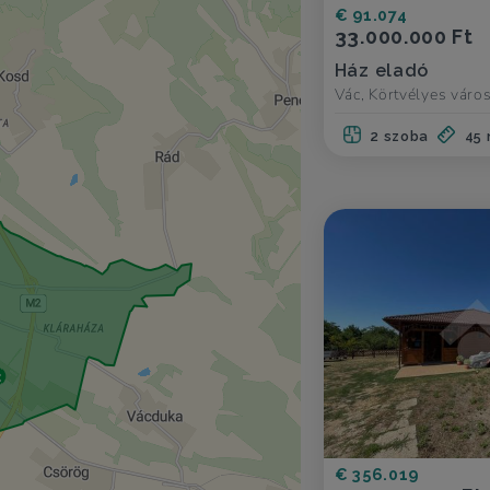
€ 91.074
33.000.000 Ft
Ház eladó
Vác, Körtvélyes váro
2 szoba
45
€ 356.019