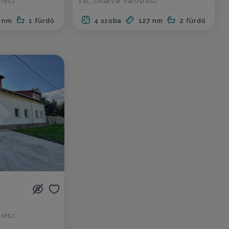
srész
Vác, Deákvár városrész
 nm
1 fürdő
4 szoba
127 nm
2 fürdő
srész