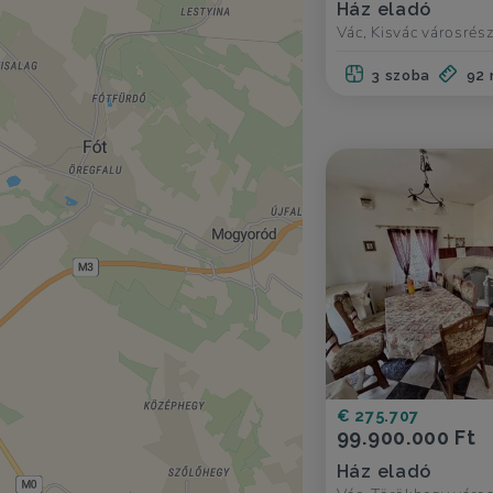
Ház eladó
Vác, Kisvác városrés
3 szoba
92
€ 275.707
99.900.000 Ft
Ház eladó