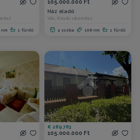
105.000.000 Ft
Ház eladó
srész
Vác, Kisvác városrész
0 nm
1 fürdő
4 szoba
108 nm
1 fürdő
€ 289.783
105.000.000 Ft