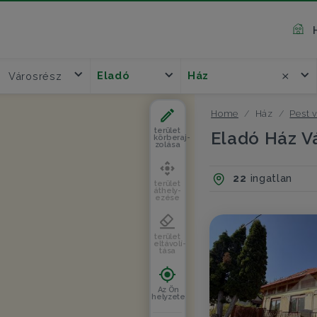
Eladó
Ház
Városrész
Home
Ház
Pest 
terület
Eladó Ház V
körberaj-
zolása
22
ingatlan
terület
áthely-
ezése
terület
eltávolí-
tása
Az Ön
helyzete