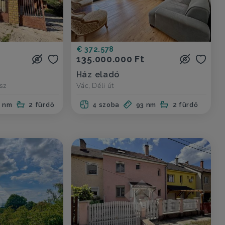
€ 372.578
135.000.000 Ft
Ház eladó
sz
Vác, Déli út
2 nm
2 fürdő
4 szoba
93 nm
2 fürdő