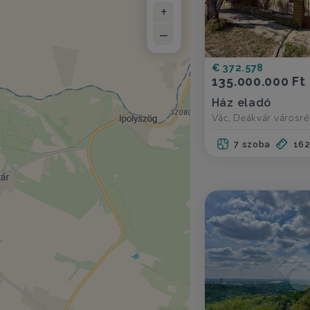
+
–
€ 372.578
135.000.000 Ft
Ház eladó
Vác, Deákvár városré
7 szoba
16