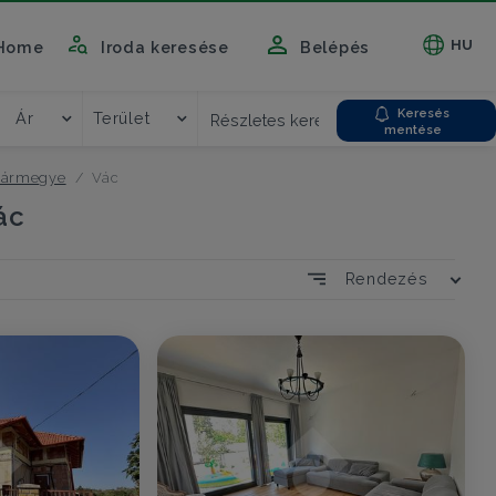
HU
Home
Iroda keresése
Belépés
Keresés
Ár
Terület
Részletes kereső
mentése
vármegye
Vác
ác
Rendezés