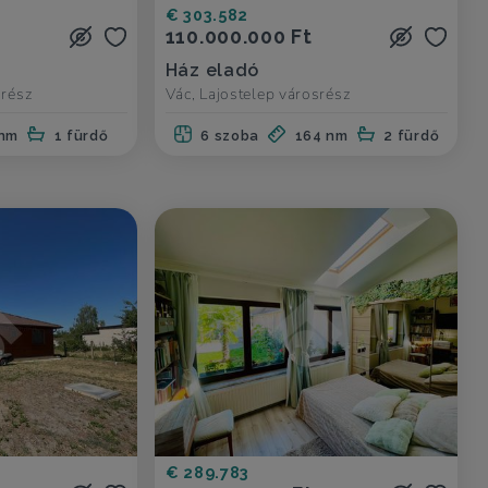
€ 303.582
110.000.000 Ft
Ház eladó
srész
Vác, Lajostelep városrész
 nm
1 fürdő
6 szoba
164 nm
2 fürdő
€ 289.783