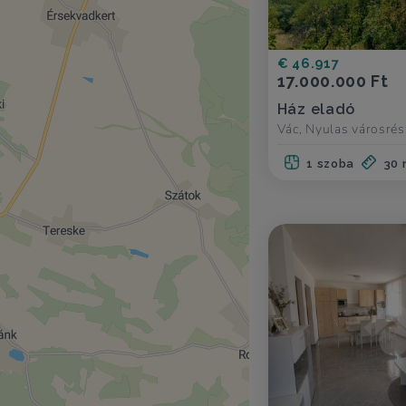
€ 46.917
17.000.000 Ft
Ház eladó
Vác, Nyulas városrés
1 szoba
30 