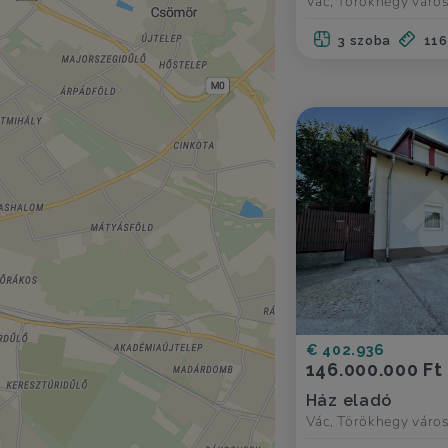
Vác, Törökhegy váro
3 szoba
116
€ 402.936
146.000.000 Ft
Ház eladó
Vác, Törökhegy váro