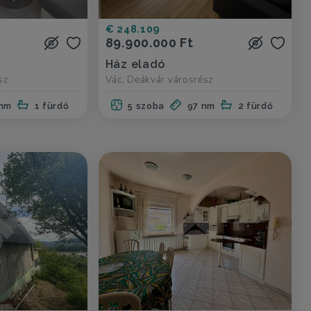
€ 248.109
89.900.000 Ft
Ház eladó
sz
Vác, Deákvár városrész
 nm
1 fürdő
5 szoba
97 nm
2 fürdő