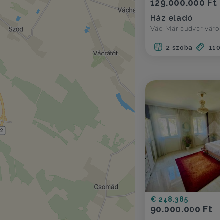
129.000.000 Ft
Ház eladó
Vác, Máriaudvar váro
2 szoba
11
€ 248.385
90.000.000 Ft