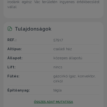
irodánk egész Vác területén ingyenes értékbecslést
vállal.
Tulajdonságok
REF.:
57917
Altípus:
családi ház
Állapot:
közepes állapotú
Lift:
nincs
Fűtés:
gázcirkó (gáz, konvektor,
cirkó)
Építőanyag:
tégla
ÖSSZES ADAT MUTATÁSA