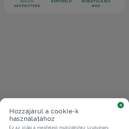
Ramóna
KÉPVISELŐ
IRODATULAJDO
ASSZISZTENS
NOS
x
Hozzájárul a cookie-k
használatához
Ez az oldal a megfelelő működéshez szükséges