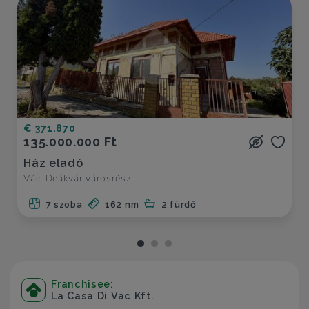
€ 371.870
135.000.000 Ft
Ház eladó
Vác, Deákvár városrész
7 szoba
162 nm
2 fürdő
Franchisee:
La Casa Di Vác Kft.