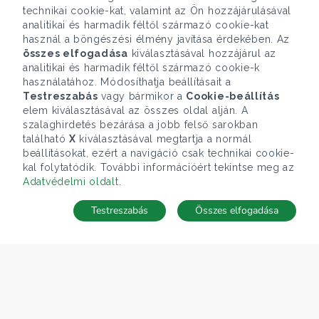
technikai cookie-kat, valamint az Ön hozzájárulásával
analitikai és harmadik féltől származó cookie-kat
használ a böngészési élmény javítása érdekében. Az
összes elfogadása
kiválasztásával hozzájárul az
analitikai és harmadik féltől származó cookie-k
használatához. Módosíthatja beállításait a
Testreszabás
vagy bármikor a
Cookie-beállítás
elem kiválasztásával az összes oldal alján. A
szalaghirdetés bezárása a jobb felső sarokban
található
X
kiválasztásával megtartja a normál
beállításokat, ezért a navigáció csak technikai cookie-
kal folytatódik. További információért tekintse meg az
Adatvédelmi oldalt
.
Testreszabás
Összes elfogadása
Telefonhívás
Kapcsolat
ÁRFOLYAM 06/08/2026