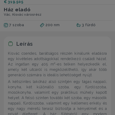
€ 319.505
Ház eladó
Vác, Kisvác városrész
7 szoba
200 nm
3 fürdő
Leírás
Kisvác csendes, barátságos részén kínálunk eladásra
egy kivételes adottságokkal rendelkező családi házat.
Az ingatlan egy 405 m²-es telken helyezkedik el,
amely két utcáról is megközelíthető, így akár több
generáció számára is ideális lehetőséget nyújt.
A kétszintes lakóház alsó szintjén egy tágas nappali,
konyha, két különálló szoba, egy fürdőszoba,
mosókonyha, valamint egy praktikus műhely kapott
helyet. A felső szinten további két szoba, egy második
nappali, fürdőszoba, valamint egy kellemes erkély és
egy nagy méretű terasz biztosítja a kényelmet és a
privát életteret. A ház fűtéséről egy modern