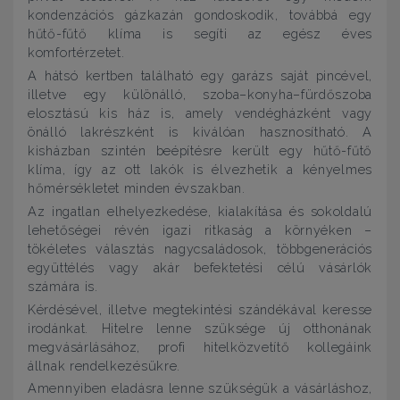
kondenzációs gázkazán gondoskodik, továbbá egy
hűtő-fűtő klíma is segíti az egész éves
komfortérzetet.
A hátsó kertben található egy garázs saját pincével,
illetve egy különálló, szoba–konyha–fürdőszoba
elosztású kis ház is, amely vendégházként vagy
önálló lakrészként is kiválóan hasznosítható. A
kisházban szintén beépítésre került egy hűtő-fűtő
klíma, így az ott lakók is élvezhetik a kényelmes
hőmérsékletet minden évszakban.
Az ingatlan elhelyezkedése, kialakítása és sokoldalú
lehetőségei révén igazi ritkaság a környéken –
tökéletes választás nagycsaládosok, többgenerációs
együttélés vagy akár befektetési célú vásárlók
számára is.
Kérdésével, illetve megtekintési szándékával keresse
irodánkat. Hitelre lenne szüksége új otthonának
megvásárlásához, profi hitelközvetítő kollegáink
állnak rendelkezésükre.
Amennyiben eladásra lenne szükségük a vásárláshoz,