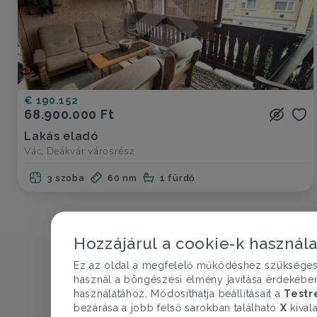
€ 190.152
68.900.000 Ft
Lakás eladó
Vác, Deákvár városrész
3 szoba
60 nm
1 fürdő
Hozzájárul a cookie-k használ
Ez az oldal a megfelelő működéshez szükséges te
használ a böngészési élmény javítása érdekébe
használatához. Módosíthatja beállításait a
Testr
bezárása a jobb felső sarokban található
X
kivála