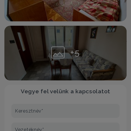
+5
Vegye fel velünk a kapcsolatot
Keresztnév*
Vezetéknév*