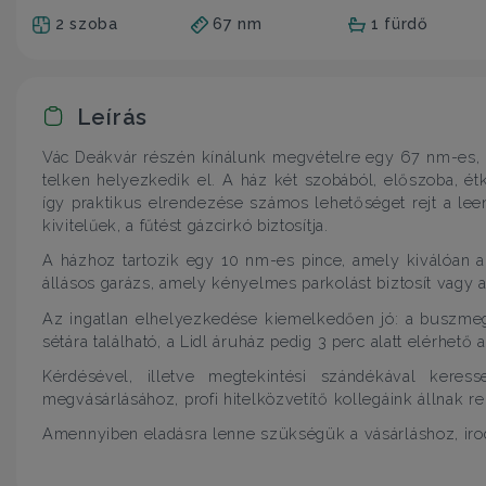
2 szoba
67 nm
1 fürdő
Leírás
Vác Deákvár részén kínálunk megvételre egy 67 nm-es, f
telken helyezkedik el. A ház két szobából, előszoba, ét
így praktikus elrendezése számos lehetőséget rejt a le
kivitelűek, a fűtést gázcirkó biztosítja.
A házhoz tartozik egy 10 nm-es pince, amely kiválóan al
állásos garázs, amely kényelmes parkolást biztosít vagy 
Az ingatlan elhelyezkedése kiemelkedően jó: a buszmeg
sétára található, a Lidl áruház pedig 3 perc alatt elérhető 
Kérdésével, illetve megtekintési szándékával keres
megvásárlásához, profi hitelközvetítő kollegáink állnak 
Amennyiben eladásra lenne szükségük a vásárláshoz, irod