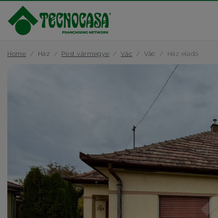
Home
Ház
Pest vármegye
Vác
Vác
Ház eladó