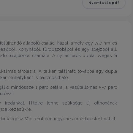
Nyomtatás pdf
elújítandó állapotú családi házat, amely egy 757 nm-es
kezőből, konyhából, fürdőszobából és egy spejzből áll,
endő tulajdonos számára. A nyílászárók dupla üveges fa
kalmas tárolásra. A telken található továbbá egy dupla
akár műhelyként is hasznosítható.
álló mindössze 1 perc sétára, a vasútállomás 5–7 perc
autóval.
se irodánkat. Hitelre lenne szüksége új otthonának
rendelkezésükre.
ánk egész Vác területén ingyenes értékbecslést vállal.