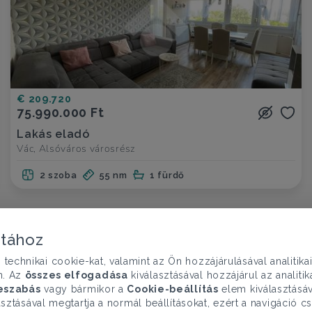
€ 209.720
75.990.000 Ft
Lakás eladó
Vác, Alsóváros városrész
2 szoba
55 nm
1 fürdő
atához
chnikai cookie-kat, valamint az Ön hozzájárulásával analitika
n. Az
összes elfogadása
kiválasztásával hozzájárul az analiti
eszabás
vagy bármikor a
Cookie-beállítás
elem kiválasztásáv
sztásával megtartja a normál beállításokat, ezért a navigáció cs