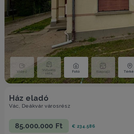
Virtuális
Videó
Fotó
Alaprajz
Térk
séta;
Ház eladó
Vác, Deákvár városrész
85.000.000 Ft
€ 234.586