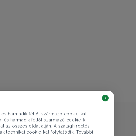
x
i és harmadik féltől származó cookie-kat
kai és harmadik féltől származó cookie-k
al az összes oldal alján. A szalaghirdetés
ak technikai cookie-kal folytatódik. További