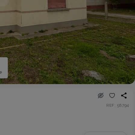
ép
REF: 58794