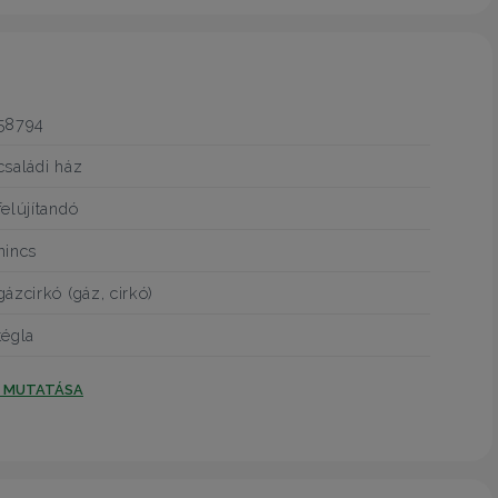
58794
családi ház
felújítandó
nincs
gázcirkó (gáz, cirkó)
tégla
T MUTATÁSA