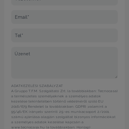
Email*
Tel*
Üzenet
ADATKEZELÉSI SZABÁLYZAT
A Gruppo T.F.M. Szolgáltató Zrt. (a továbbiakban: Tecnocasa)
a természetes személyeknek a személyes adatok
kezelése tekintetében történő védelméről szóló EU
2016/679 Rendelet (a továbbiakban: GDPR) ,valamint a
95/46/EK irányelv szerinti 29.-es munkacsoport 2/2001.
számú ajánlása alapján szolgáltat bizonyos információkat
a személyes adatok kezelése kapcsán a
www.tecnocasa.hu (a továbbiakban: Honlap)