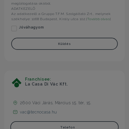
meglátogatása okából.
ADATKEZELŐ
Az adatkezelő a Gruppo T.F.M. Szolgáltató Zrt., melynek
székhelye: 1068 Budapest, Király utca 102.[
Tovább olvas
]
Jóváhagyom
Küldés
Franchisee:
La Casa Di Vác Kft.
2600 Váci Járás, Március 15. tér, 15.
vac@tecnocasa.hu
Telefon