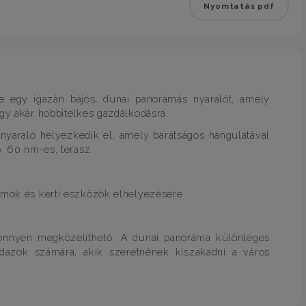
Nyomtatás pdf
e egy igazán bájos, dunai panorámás nyaralót, amely
agy akár hobbitelkes gazdálkodásra.
nyaraló helyezkedik el, amely barátságos hangulatával
b. 60 nm-es, terasz.
zámok és kerti eszközök elhelyezésére
könnyen megközelíthető. A dunai panoráma különleges
indazok számára, akik szeretnének kiszakadni a város