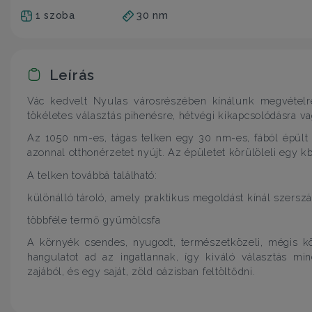
1 szoba
30 nm
Leírás
Vác kedvelt Nyulas városrészében kínálunk megvételr
tökéletes választás pihenésre, hétvégi kikapcsolódásra v
Az 1050 nm-es, tágas telken egy 30 nm-es, fából épült 
azonnal otthonérzetet nyújt. Az épületet körülöleli egy k
A telken továbbá található:
különálló tároló, amely praktikus megoldást kínál szers
többféle termő gyümölcsfa
A környék csendes, nyugodt, természetközeli, mégis 
hangulatot ad az ingatlannak, így kiváló választás m
zajából, és egy saját, zöld oázisban feltöltődni.