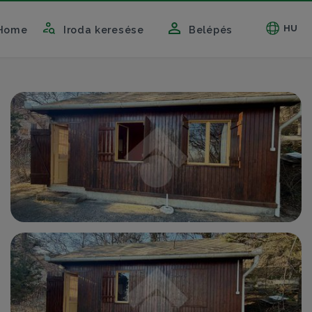
HU
Home
Iroda keresése
Belépés