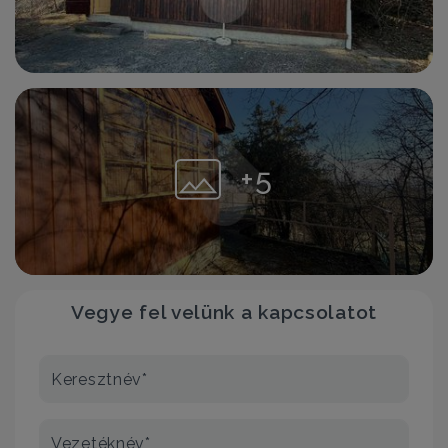
+5
Vegye fel velünk a kapcsolatot
Keresztnév*
Vezetéknév*