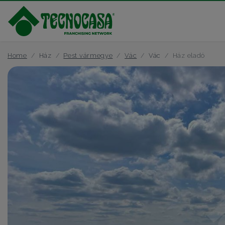
Home
Ház
Pest vármegye
Vác
Vác
Ház eladó