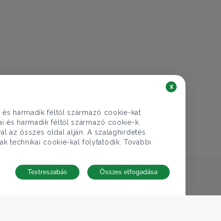
x
i és harmadik féltől származó cookie-kat
kai és harmadik féltől származó cookie-k
al az összes oldal alján. A szalaghirdetés
ak technikai cookie-kal folytatódik. További
Testreszabás
Összes elfogadása
TECNOCASA A VILÁGBAN