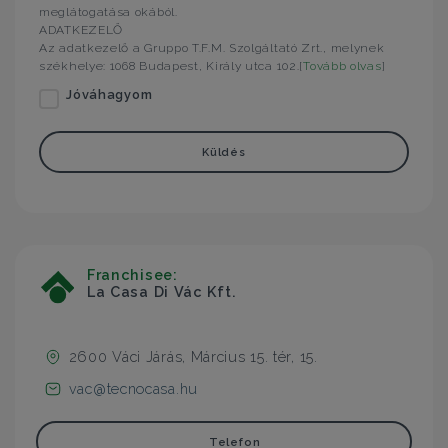
meglátogatása okából.
ADATKEZELŐ
Az adatkezelő a Gruppo T.F.M. Szolgáltató Zrt., melynek
székhelye: 1068 Budapest, Király utca 102.[
Tovább olvas
]
Jóváhagyom
Küldés
Franchisee:
La Casa Di Vác Kft.
2600 Váci Járás, Március 15. tér, 15.
vac@tecnocasa.hu
Telefon