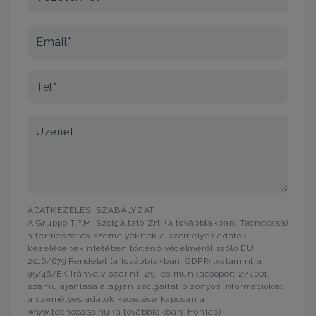
Email*
Tel*
Üzenet
ADATKEZELÉSI SZABÁLYZAT
A Gruppo T.F.M. Szolgáltató Zrt. (a továbbiakban: Tecnocasa)
a természetes személyeknek a személyes adatok
kezelése tekintetében történő védelméről szóló EU
2016/679 Rendelet (a továbbiakban: GDPR) ,valamint a
95/46/EK irányelv szerinti 29.-es munkacsoport 2/2001.
számú ajánlása alapján szolgáltat bizonyos információkat
a személyes adatok kezelése kapcsán a
www.tecnocasa.hu (a továbbiakban: Honlap)