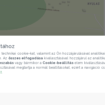
atához
chnikai cookie-kat, valamint az Ön hozzájárulásával analitika
© OpenMapTiles
|
© OpenStreetMap contributors
n. Az
összes elfogadása
kiválasztásával hozzájárul az analiti
eszabás
vagy bármikor a
Cookie-beállítás
elem kiválasztásáv
sztásával megtartja a normál beállításokat, ezért a navigáció cs
lt
.
ELÉRHETŐSÉGEINK