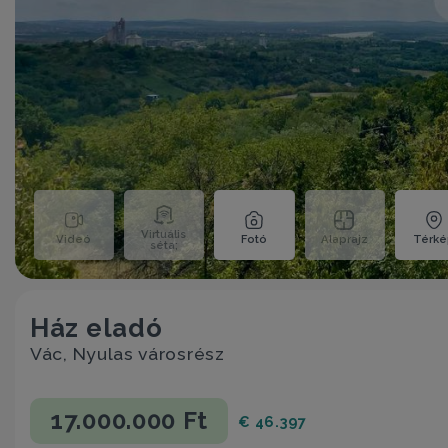
Virtuális
Videó
Fotó
Alaprajz
Térk
séta;
Ház eladó
Vác, Nyulas városrész
17.000.000 Ft
€ 46.397