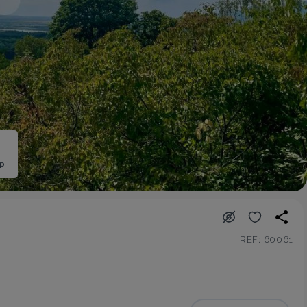
ép
REF: 60061