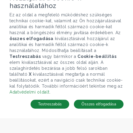
használatához
Ez az oldal a megfelelő működéshez szükséges
technikai cookie-kat, valamint az Ön hozzájárulásával
analitikai és harmadik féltől származó cookie-kat
használ a böngészési élmény javítása érdekében. Az
összes elfogadása
kiválasztásával hozzájárul az
analitikai és harmadik féltől származó cookie-k
használatához. Módosíthatja beállításait a
Testreszabás
vagy bármikor a
Cookie-beállítás
elem kiválasztásával az összes oldal alján. A
szalaghirdetés bezárása a jobb felső sarokban
található
X
kiválasztásával megtartja a normál
beállításokat, ezért a navigáció csak technikai cookie-
kal folytatódik. További információért tekintse meg az
Adatvédelmi oldalt
.
Testreszabás
Összes elfogadása
Telefonhívás
Kapcsolat