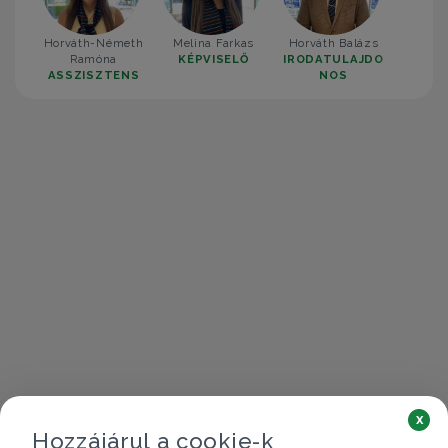
Horváth-Németh
Melina Farkas
Horváth Balázs
Ramóna
KÉPVISELŐ
IRODATULAJDO
ASSZISZTENS
NOS
x
Hozzájárul a cookie-k