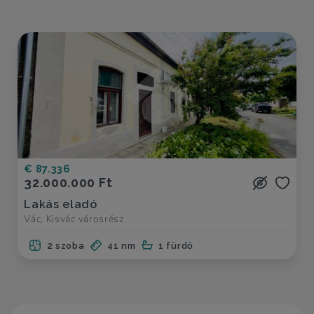
€ 87.336
32.000.000 Ft
Lakás eladó
Vác, Kisvác városrész
2 szoba
41 nm
1 fürdő