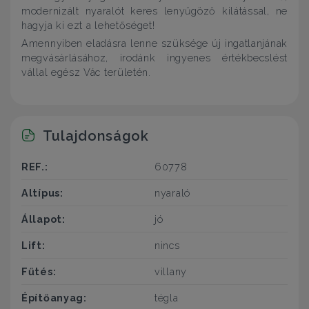
modernizált nyaralót keres lenyűgöző kilátással, ne
hagyja ki ezt a lehetőséget!
Amennyiben eladásra lenne szüksége új ingatlanjának
megvásárlásához, irodánk ingyenes értékbecslést
vállal egész Vác területén.
Tulajdonságok
REF.:
60778
Altípus:
nyaraló
Állapot:
jó
Lift:
nincs
Fűtés:
villany
Építőanyag:
tégla