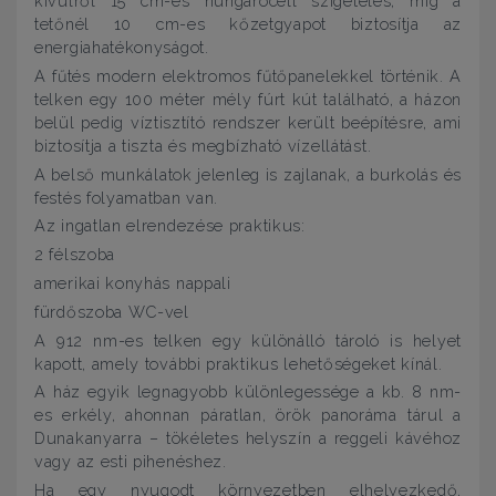
kívülről 15 cm-es hungarocell szigetelés, míg a
tetőnél 10 cm-es kőzetgyapot biztosítja az
energiahatékonyságot.
A fűtés modern elektromos fűtőpanelekkel történik. A
telken egy 100 méter mély fúrt kút található, a házon
belül pedig víztisztító rendszer került beépítésre, ami
biztosítja a tiszta és megbízható vízellátást.
A belső munkálatok jelenleg is zajlanak, a burkolás és
festés folyamatban van.
Az ingatlan elrendezése praktikus:
2 félszoba
amerikai konyhás nappali
fürdőszoba WC-vel
A 912 nm-es telken egy különálló tároló is helyet
kapott, amely további praktikus lehetőségeket kínál.
A ház egyik legnagyobb különlegessége a kb. 8 nm-
es erkély, ahonnan páratlan, örök panoráma tárul a
Dunakanyarra – tökéletes helyszín a reggeli kávéhoz
vagy az esti pihenéshez.
Ha egy nyugodt környezetben elhelyezkedő,