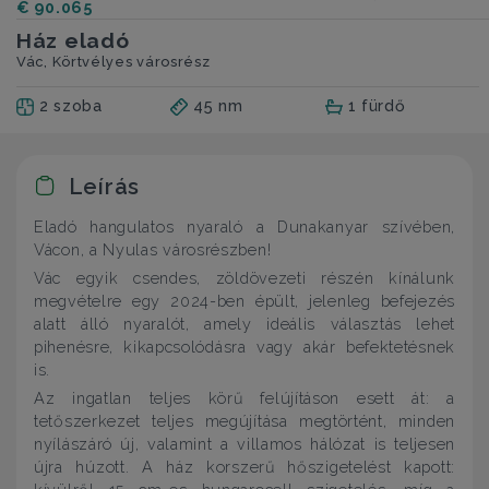
€ 90.065
Ház eladó
Vác, Körtvélyes városrész
2 szoba
45 nm
1 fürdő
Leírás
Eladó hangulatos nyaraló a Dunakanyar szívében,
Vácon, a Nyulas városrészben!
Vác egyik csendes, zöldövezeti részén kínálunk
megvételre egy 2024-ben épült, jelenleg befejezés
alatt álló nyaralót, amely ideális választás lehet
pihenésre, kikapcsolódásra vagy akár befektetésnek
is.
Az ingatlan teljes körű felújításon esett át: a
tetőszerkezet teljes megújítása megtörtént, minden
nyílászáró új, valamint a villamos hálózat is teljesen
újra húzott. A ház korszerű hőszigetelést kapott: