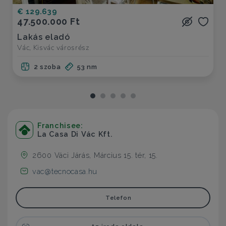
€ 129.639
47.500.000 Ft
Lakás eladó
Vác, Kisvác városrész
2 szoba
53 nm
Franchisee:
La Casa Di Vác Kft.
2600 Váci Járás, Március 15. tér, 15.
vac@tecnocasa.hu
Telefon