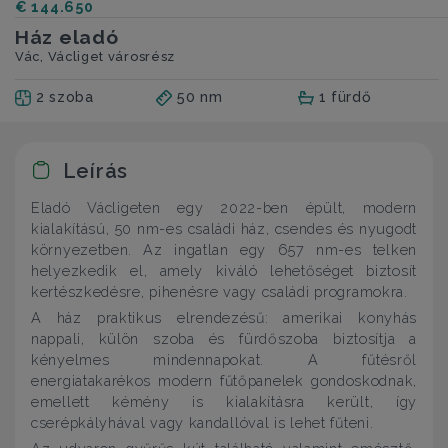
€ 144.650
Ház eladó
Vác, Václiget városrész
2 szoba
50 nm
1 fürdő
Leírás
Eladó Václigeten egy 2022-ben épült, modern
kialakítású, 50 nm-es családi ház, csendes és nyugodt
környezetben. Az ingatlan egy 657 nm-es telken
helyezkedik el, amely kiváló lehetőséget biztosít
kertészkedésre, pihenésre vagy családi programokra.
A ház praktikus elrendezésű: amerikai konyhás
nappali, külön szoba és fürdőszoba biztosítja a
kényelmes mindennapokat. A fűtésről
energiatakarékos modern fűtőpanelek gondoskodnak,
emellett kémény is kialakításra került, így
cserépkályhával vagy kandallóval is lehet fűteni.