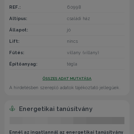
REF.:
60998
Altípus:
családi ház
Állapot:
jó
Lift:
nincs
Fűtés:
villany (villany)
Építőanyag:
tégla
ÖSSZES ADAT MUTATÁSA
A hirdetésben szereplő adatok tájékoztató jellegűek.
Energetikai tanúsítvány
Ennél az ingatlannál az energetikai tanúsítvány