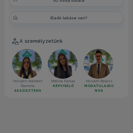
Az iroda oldala
Eladó lakása van?
A személyzetünk
Horváth-Németh
Melina Farkas
Horváth Balázs
Ramóna
KÉPVISELŐ
IRODATULAJDO
ASSZISZTENS
NOS