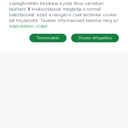
szalaghirdetés bezárása a jobb felső sarokban
található
X
kiválasztásával megtartja a normál
beállításokat, ezért a navigáció csak technikai cookie-
kal folytatódik. További információért tekintse meg az
Adatvédelmi oldalt
.
Testreszabás
Összes elfogadása
Telefonhívás
Kapcsolat
ÁRFOLYAM 07/08/2026
EUR 366.4 HUF
CÉGÜNK
Gruppo T.F.M. Szolgáltató Zrt.
Rólunk
A Tecnocasa csoport
Munkát keresel?