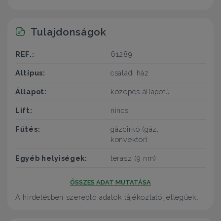
Tulajdonságok
REF.:
61289
Altípus:
családi ház
Állapot:
közepes állapotú
Lift:
nincs
Fűtés:
gázcirkó (gáz,
konvektor)
Egyéb helyiségek:
terasz (9 nm)
ÖSSZES ADAT MUTATÁSA
A hirdetésben szereplő adatok tájékoztató jellegűek.