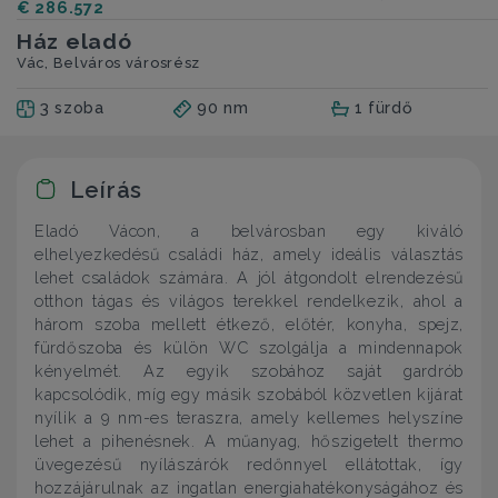
€ 286.572
Ház eladó
Vác, Belváros városrész
3 szoba
90 nm
1 fürdő
Leírás
Eladó Vácon, a belvárosban egy kiváló
elhelyezkedésű családi ház, amely ideális választás
lehet családok számára. A jól átgondolt elrendezésű
otthon tágas és világos terekkel rendelkezik, ahol a
három szoba mellett étkező, előtér, konyha, spejz,
fürdőszoba és külön WC szolgálja a mindennapok
kényelmét. Az egyik szobához saját gardrób
kapcsolódik, míg egy másik szobából közvetlen kijárat
nyílik a 9 nm-es teraszra, amely kellemes helyszíne
lehet a pihenésnek. A műanyag, hőszigetelt thermo
üvegezésű nyílászárók redőnnyel ellátottak, így
hozzájárulnak az ingatlan energiahatékonyságához és