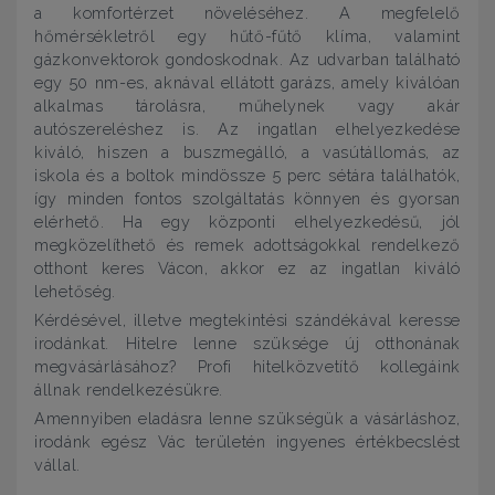
a komfortérzet növeléséhez. A megfelelő
hőmérsékletről egy hűtő-fűtő klíma, valamint
gázkonvektorok gondoskodnak. Az udvarban található
egy 50 nm-es, aknával ellátott garázs, amely kiválóan
alkalmas tárolásra, műhelynek vagy akár
autószereléshez is. Az ingatlan elhelyezkedése
kiváló, hiszen a buszmegálló, a vasútállomás, az
iskola és a boltok mindössze 5 perc sétára találhatók,
így minden fontos szolgáltatás könnyen és gyorsan
elérhető. Ha egy központi elhelyezkedésű, jól
megközelíthető és remek adottságokkal rendelkező
otthont keres Vácon, akkor ez az ingatlan kiváló
lehetőség.
Kérdésével, illetve megtekintési szándékával keresse
irodánkat. Hitelre lenne szüksége új otthonának
megvásárlásához? Profi hitelközvetítő kollegáink
állnak rendelkezésükre.
Amennyiben eladásra lenne szükségük a vásárláshoz,
irodánk egész Vác területén ingyenes értékbecslést
vállal.