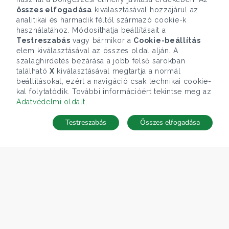
összes elfogadása
kiválasztásával hozzájárul az
analitikai és harmadik féltől származó cookie-k
használatához. Módosíthatja beállításait a
Testreszabás
vagy bármikor a
Cookie-beállítás
elem kiválasztásával az összes oldal alján. A
szalaghirdetés bezárása a jobb felső sarokban
található
X
kiválasztásával megtartja a normál
beállításokat, ezért a navigáció csak technikai cookie-
kal folytatódik. További információért tekintse meg az
Adatvédelmi oldalt
.
Testreszabás
Összes elfogadása
Telefonhívás
Kapcsolat
ÁRFOLYAM 07/08/2026
EUR 366.4 HUF
CÉGÜNK