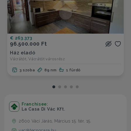
€ 263.373
96.500.000 Ft
Ház eladó
Vácrátót, Vácrátót városrész
3 szoba
89 nm
1 fürdő
Franchisee:
La Casa Di Vác Kft.
2600 Váci Járás, Március 15. tér, 15.
vac@tecnocasa.hu