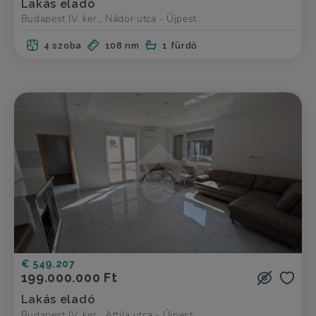
Lakás eladó
Budapest IV. ker., Nádor utca - Újpest
4 szoba
108 nm
1 fürdő
€ 549.207
199.000.000 Ft
Lakás eladó
Budapest IV. ker., Attila utca - Újpest