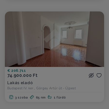
€ 206.711
74.900.000 Ft
Lakás eladó
Budapest IV. ker., Görgey Artúr út - Újpest
3 szoba
65 nm
1 fürdő