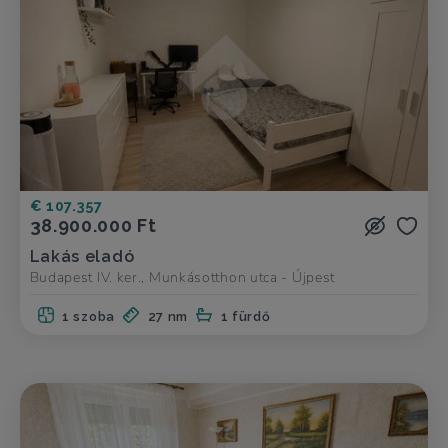
€ 107.357
38.900.000 Ft
Lakás eladó
Budapest IV. ker., Munkásotthon utca - Újpest
1 szoba
27 nm
1 fürdő