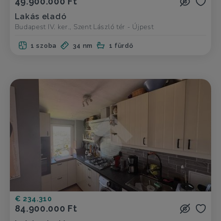
49.900.000 Ft
Lakás eladó
Budapest IV. ker., Szent László tér - Újpest
1 szoba
34 nm
1 fürdő
€ 234.310
84.900.000 Ft