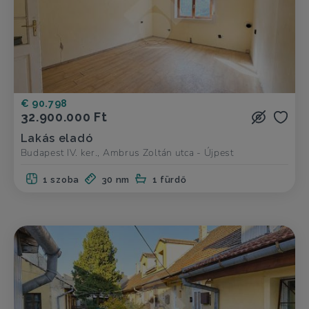
€ 90.798
32.900.000 Ft
Lakás eladó
Budapest IV. ker., Ambrus Zoltán utca - Újpest
1 szoba
30 nm
1 fürdő