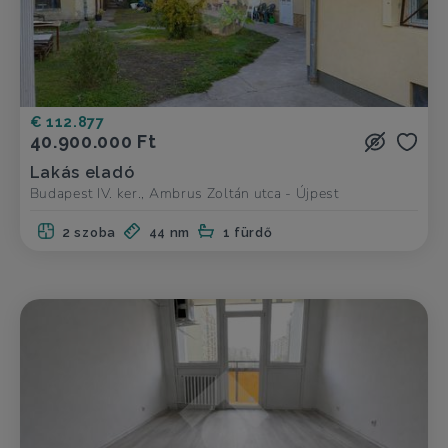
€ 112.877
40.900.000 Ft
Lakás eladó
Budapest IV. ker., Ambrus Zoltán utca - Újpest
2 szoba
44 nm
1 fürdő