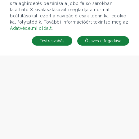
szalaghirdetés bezárása a jobb felső sarokban
található
X
kiválasztásával megtartja a normál
beállításokat, ezért a navigáció csak technikai cookie-
kal folytatódik. További információért tekintse meg az
Adatvédelmi oldalt
.
Testreszabás
Összes elfogadása
TÉRKÉP
Keresés mentése
Keresések
Kedvencek
Rejtett ingatlanok
Belépés
ÁRFOLYAM 05/08/2026
EUR 362.34 HUF
CÉGÜNK
Gruppo T.F.M. Szolgáltató Zrt.
Rólunk
A Tecnocasa csoport
Munkát keresel?