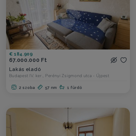
€ 184.909
67.000.000 Ft
Lakás eladó
Budapest IV. ker., Perényi Zsigmond utca - Újpest
2 szoba
57 nm
1 fürdő