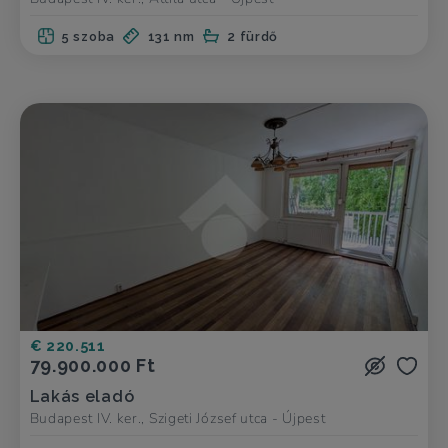
5 szoba
131 nm
2 fürdő
€ 220.511
79.900.000 Ft
Lakás eladó
Budapest IV. ker., Szigeti József utca - Újpest