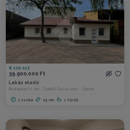
€ 110.117
39.900.000 Ft
Lakás eladó
Budapest IV. ker., Szekfű Gyula utca - Újpest
1 szoba
23 nm
1 fürdő