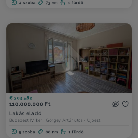
4 szoba
73 nm
1 fürdő
€ 303.582
110.000.000 Ft
Lakás eladó
Budapest IV. ker., Görgey Artúr utca - Újpest
5 szoba
88 nm
1 fürdő