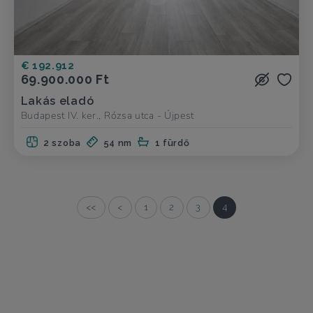
€ 192.912
69.900.000 Ft
Lakás eladó
Budapest IV. ker., Rózsa utca - Újpest
2 szoba
54 nm
1 fürdő
<<
<
1
2
3
4