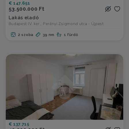
€ 147.651
53.500.000 Ft
Lakás eladó
Budapest IV. ker., Perényi Zsigmond utca - Újpest
2 szoba
39 nm
1 fürdő
€ 137.715