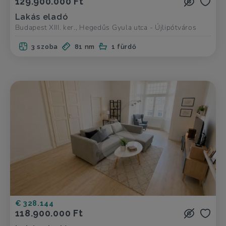
129.900.000 Ft
Lakás eladó
Budapest XIII. ker., Hegedűs Gyula utca - Újlipótváros
3 szoba
81 nm
1 fürdő
€ 328.144
118.900.000 Ft