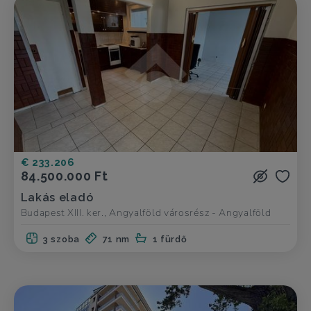
€ 233.206
84.500.000 Ft
Lakás eladó
Budapest XIII. ker., Angyalföld városrész - Angyalföld
3 szoba
71 nm
1 fürdő