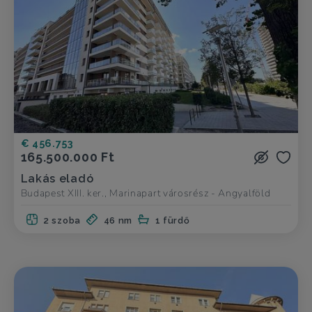
€ 456.753
165.500.000 Ft
Lakás eladó
Budapest XIII. ker., Marinapart városrész - Angyalföld
2 szoba
46 nm
1 fürdő