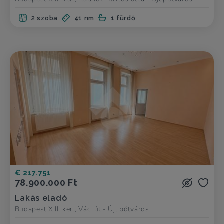
2 szoba
41 nm
1 fürdő
€ 217.751
78.900.000 Ft
Lakás eladó
Budapest XIII. ker., Váci út - Újlipótváros