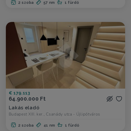
2 szoba
57 nm
1 fürdő
€ 179.113
64.900.000 Ft
Lakás eladó
Budapest XIII. ker., Csanády utca - Újlipótváros
2 szoba
41 nm
1 fürdő