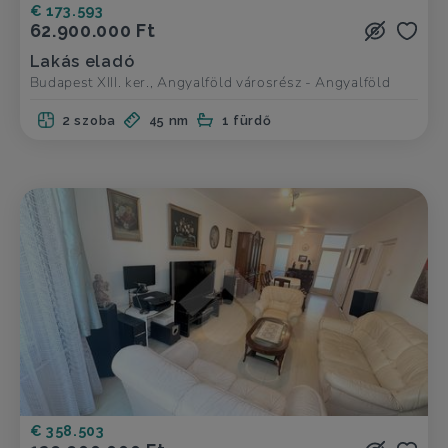
€ 173.593
62.900.000 Ft
Lakás eladó
Budapest XIII. ker., Angyalföld városrész - Angyalföld
2 szoba
45 nm
1 fürdő
€ 358.503