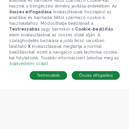
analitikai és harmadik féltől származó cookie-kat
használ a böngészési élmény javítása érdekében. Az
összes elfogadása
kiválasztásával hozzájárul az
analitikai és harmadik féltől származó cookie-k
használatához. Módosíthatja beállításait a
Testreszabás
vagy bármikor a
Cookie-beállítás
elem kiválasztásával az összes oldal alján. A
szalaghirdetés bezárása a jobb felső sarokban
található
X
kiválasztásával megtartja a normál
beállításokat, ezért a navigáció csak technikai cookie-
kal folytatódik. További információért tekintse meg az
Adatvédelmi oldalt
.
Testreszabás
Összes elfogadása
TÉRKÉP
Keresés mentése
Keresések
Kedvencek
Rejtett ingatlanok
Belépés
ÁRFOLYAM 05/08/2026
EUR 362.34 HUF