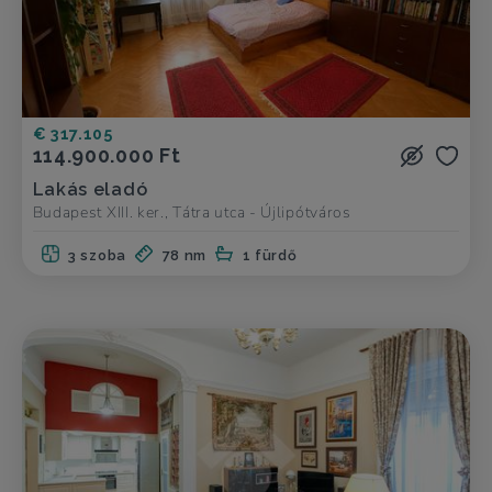
€ 317.105
114.900.000 Ft
Lakás eladó
Budapest XIII. ker., Tátra utca - Újlipótváros
3 szoba
78 nm
1 fürdő