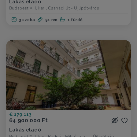
Lakás eladó
Budapest XIII. ker., Csanádi út - Újlipótváros
3 szoba
91 nm
1 fürdő
€ 179.113
64.900.000 Ft
Lakás eladó
Budapest XIII. ker., Radnóti Miklós utca - Újlipótváros