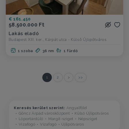
€ 161.450
58.500.000 Ft
Lakás eladó
Budapest XIII. ker., Kárpát utca - Külső Újlipótváros
1 szoba
36 nm
1 fürdő
1
2
>
>>
Keresés kerület szerint:
Angyalföld
Göncz Árpád városközpont
Külső Újlipótváros
Lőportárdűlő
Margit-sziget
Népsziget
Vizafogó
Vizafogó
Újlipótváros