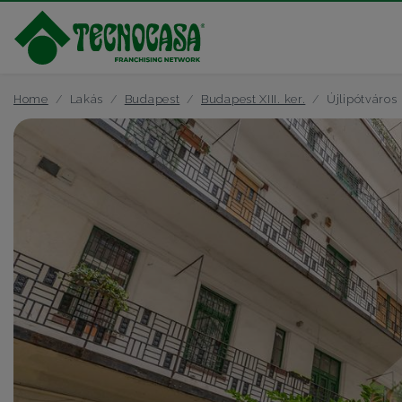
Home
Lakás
Budapest
Budapest XIII. ker.
Újlipótváros