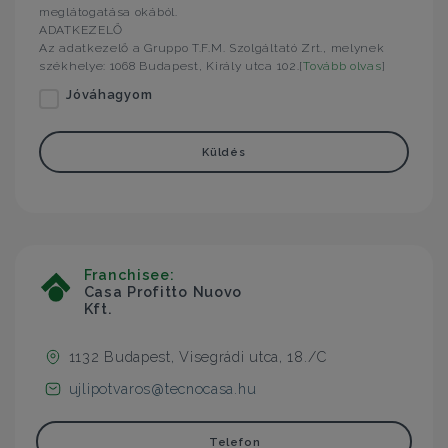
meglátogatása okából.
ADATKEZELŐ
Az adatkezelő a Gruppo T.F.M. Szolgáltató Zrt., melynek
székhelye: 1068 Budapest, Király utca 102.[
Tovább olvas
]
Jóváhagyom
Küldés
Franchisee:
Casa Profitto Nuovo
Kft.
1132 Budapest, Visegrádi utca, 18./C
ujlipotvaros@tecnocasa.hu
Telefon