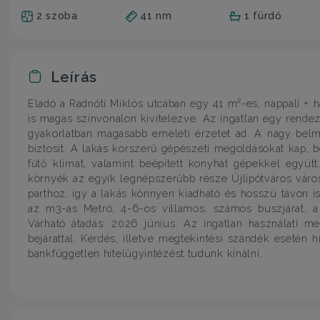
2 szoba
41 nm
1 fürdő
Leírás
Eladó a Radnóti Miklós utcában egy 41 m²-es, nappali + h
is magas színvonalon kivitelezve. Az ingatlan egy rendezet
gyakorlatban magasabb emeleti érzetet ad. A nagy belma
biztosít. A lakás korszerű gépészeti megoldásokat kap, b
fűtő klímát, valamint beépített konyhát gépekkel együtt.
környék az egyik legnépszerűbb része Újlipótváros vár
parthoz, így a lakás könnyen kiadható és hosszú távon i
az m3-as Metró, 4-6-os villamos, számos buszjárat, a 
Várható átadás: 2026 június. Az ingatlan használati m
bejárattal. Kérdés, illetve megtekintési szándék esetén
bankfüggetlen hitelügyintézést tudunk kínálni.