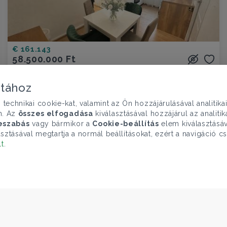
€ 161.143
58.500.000 Ft
Lakás eladó
Budapest XIII. ker., Kárpát utca - Külső Újlipótváros
atához
chnikai cookie-kat, valamint az Ön hozzájárulásával analitika
1 szoba
36 nm
1 fürdő
n. Az
összes elfogadása
kiválasztásával hozzájárul az analiti
eszabás
vagy bármikor a
Cookie-beállítás
elem kiválasztásáv
sztásával megtartja a normál beállításokat, ezért a navigáció cs
lt
.
ELÉRHETŐSÉGEINK
Gruppo T.F.M. Szolgáltató Zrt.