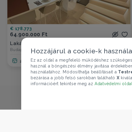
€ 178.773
64.900.000 Ft
Lakás eladó
Budapest XIII. ker., Csanády utca - Újlipótváros
Hozzájárul a cookie-k használ
Ez az oldal a megfelelő működéshez szükséges te
2 szoba
41 nm
1 fürdő
használ a böngészési élmény javítása érdekébe
használatához. Módosíthatja beállításait a
Testr
bezárása a jobb felső sarokban található
X
kivála
információért tekintse meg az
Adatvédelmi olda
CÉGÜNK
Gruppo T.F.M. Szolgáltató Zrt.