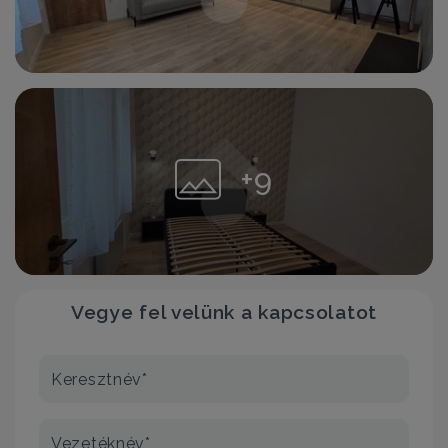
+9
Vegye fel velünk a kapcsolatot
Keresztnév*
Vezetéknév*