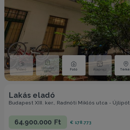
Virtuális
Videó
Fotó
Alaprajz
Térk
séta;
Lakás eladó
Budapest XIII. ker., Radnóti Miklós utca - Újlipó
64.900.000 Ft
€ 178.773