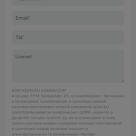
Email*
Tel*
Üzenet
ADATKEZELÉSI SZABÁLYZAT
A Gruppo T.F.M. Szolgáltató Zrt. (a továbbiakban: Tecnocasa)
a természetes személyeknek a személyes adatok
kezelése tekintetében történő védelméről szóló EU
2016/679 Rendelet (a továbbiakban: GDPR) ,valamint a
95/46/EK irányelv szerinti 29.-es munkacsoport 2/2001.
számú ajánlása alapján szolgáltat bizonyos információkat
a személyes adatok kezelése kapcsán a
www.tecnocasa.hu (a továbbiakban: Honlap)