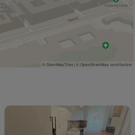
© OpenMapTiles
|
© OpenStreetMap contributors