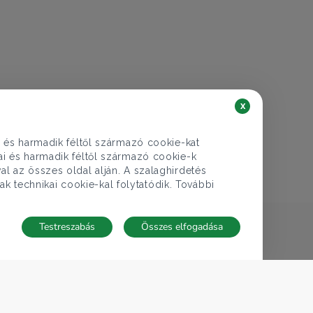
€ 187.036
67.900.000 Ft
Lakás eladó
x
Budapest XIII. ker., Balzac utca - Újlipótváros
i és harmadik féltől származó cookie-kat
1 szoba
34 nm
1 fürdő
kai és harmadik féltől származó cookie-k
al az összes oldal alján. A szalaghirdetés
ak technikai cookie-kal folytatódik. További
Testreszabás
Összes elfogadása
TECNOCASA A VILÁGBAN
,
,
,
,
,
Olaszország
Spanyolország
Magyarország
Mexikó
Lengyelország
,
,
,
,
Thaiföld
Franciaország
Németország
Tunézia
San Marino