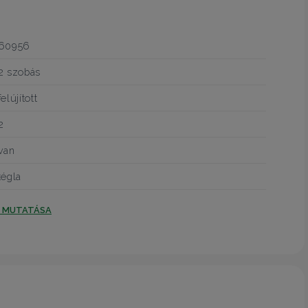
60956
2 szobás
felújított
2
van
tégla
T MUTATÁSA