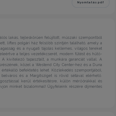
Nyomtatás pdf
álós lakás, tejleskörűen felújított, műszaki szempontból
t, liftes polgári ház felsőbb szintjén található, amely a
gasság és a nyugati tájolás kellemes, világos tereket
eleértve a teljes vezetékcserét, modern fűtést és hűtő-
 A kivitelező tapasztalt, a munkára garanciát vállal. A
osrészének, közel a Westend City Center-hez és a Duna
s értékálló befektetés lehet. Közlekedés szempontjából,
belváros és a Margitsziget is rövid sétával elérhető.
egosztással kerül értékesítésre, külön mérőórákkal és
 hívjon minket bizalommal! Ügyfeleink részére díjmentes