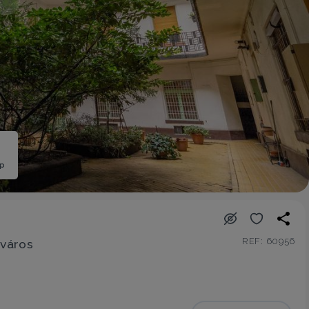
ép
REF: 60956
tváros