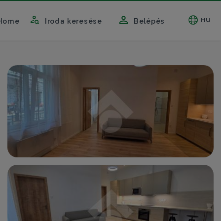
HU
Home
Iroda keresése
Belépés