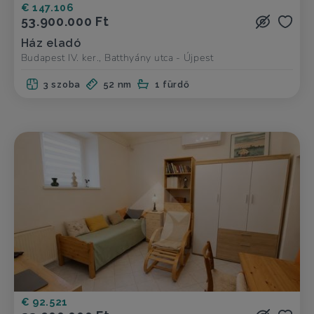
€ 147.106
53.900.000 Ft
Ház eladó
Budapest IV. ker., Batthyány utca - Újpest
3 szoba
52 nm
1 fürdő
€ 92.521