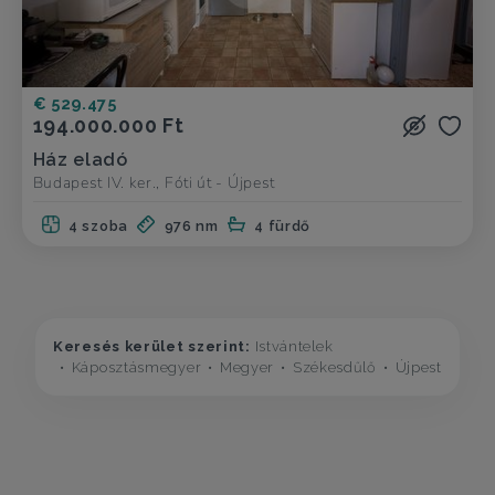
€ 529.475
194.000.000 Ft
Ház eladó
Budapest IV. ker., Fóti út - Újpest
4 szoba
976 nm
4 fürdő
Keresés kerület szerint:
Istvántelek
Káposztásmegyer
Megyer
Székesdűlő
Újpest