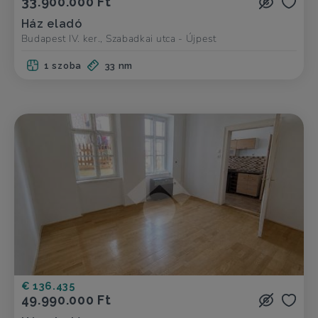
33.900.000 Ft
Ház eladó
Budapest IV. ker., Szabadkai utca - Újpest
1 szoba
33 nm
€ 136.435
49.990.000 Ft