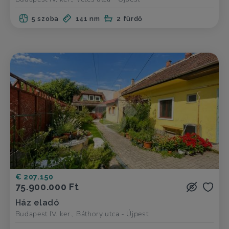
5 szoba
141 nm
2 fürdő
€ 207.150
75.900.000 Ft
Ház eladó
Budapest IV. ker., Báthory utca - Újpest