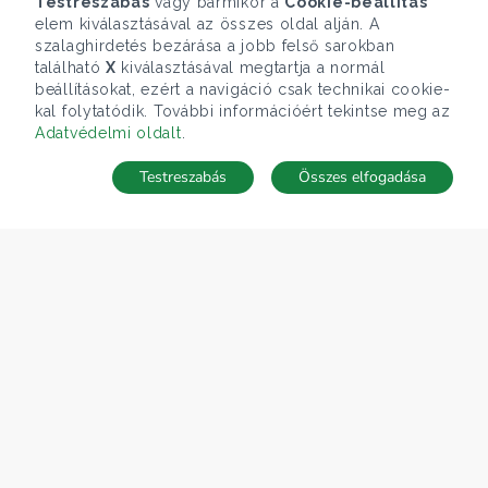
Testreszabás
vagy bármikor a
Cookie-beállítás
elem kiválasztásával az összes oldal alján. A
szalaghirdetés bezárása a jobb felső sarokban
található
X
kiválasztásával megtartja a normál
beállításokat, ezért a navigáció csak technikai cookie-
kal folytatódik. További információért tekintse meg az
Adatvédelmi oldalt
.
Testreszabás
Összes elfogadása
TÉRKÉP
Keresés mentése
Keresések
Kedvencek
Rejtett ingatlanok
Belépés
ÁRFOLYAM 07/08/2026
EUR 366.4 HUF
CÉGÜNK
Gruppo T.F.M. Szolgáltató Zrt.
Rólunk
A Tecnocasa csoport
Munkát keresel?