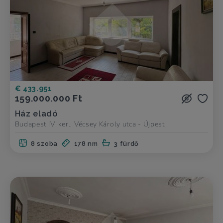
€ 433.951
159.000.000 Ft
Ház eladó
Budapest IV. ker., Vécsey Károly utca - Újpest
8 szoba
178 nm
3 fürdő