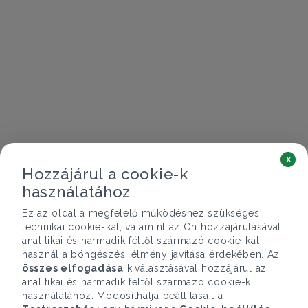
x
Hozzájárul a cookie-k
használatához
Ez az oldal a megfelelő működéshez szükséges
technikai cookie-kat, valamint az Ön hozzájárulásával
analitikai és harmadik féltől származó cookie-kat
használ a böngészési élmény javítása érdekében. Az
összes elfogadása
kiválasztásával hozzájárul az
analitikai és harmadik féltől származó cookie-k
használatához. Módosíthatja beállításait a