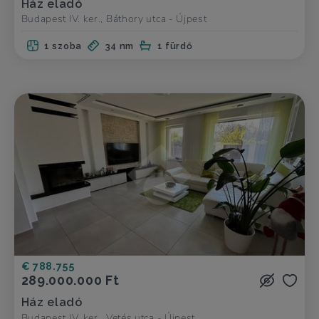
Ház eladó
Budapest IV. ker., Báthory utca - Újpest
1 szoba
34 nm
1 fürdő
€ 788.755
289.000.000 Ft
Ház eladó
Budapest IV. ker., Vetés utca - Újpest