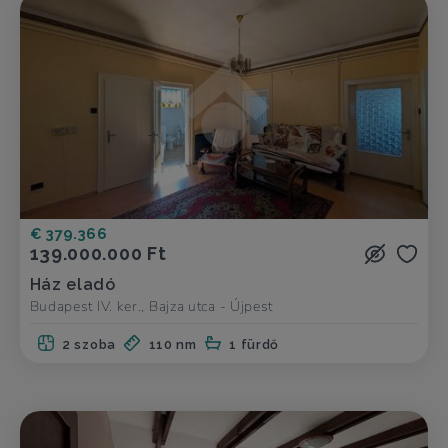
€ 379.366
139.000.000 Ft
Ház eladó
Budapest IV. ker., Bajza utca - Újpest
2 szoba
110 nm
1 fürdő