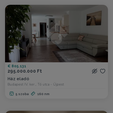
€ 805.131
295.000.000 Ft
Ház eladó
Budapest IV. ker., Tó utca - Újpest
5 szoba
160 nm