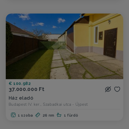
€ 100.982
37.000.000 Ft
Ház eladó
Budapest IV. ker., Szabadkai utca - Újpest
1 szoba
26 nm
1 fürdő