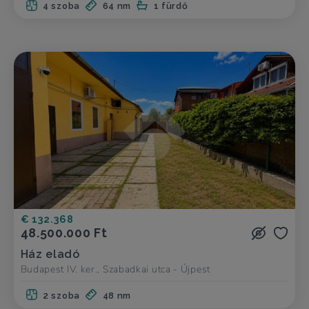
4 szoba
64 nm
1 fürdő
€ 132.368
48.500.000 Ft
Ház eladó
Budapest IV. ker., Szabadkai utca - Újpest
2 szoba
48 nm