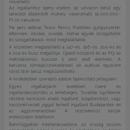
növelhető.
Az ingatlanhoz igény esetén, az udvaron belül egy
lakásból átalakított műhely vásárolható 15.000.000.-
Ft-os irányáron.
Pár perc sétával Tesco, Penny, Praktiker, gyógyszertár,
éttermek, iskolák, óvodák, illetve egyéb szolgáltatók
és szolgáltatások mind megtalálhatók.
A közelben megtalálható a 147-es, 196-os, 204-es és
a 104-es busz megállója. Újpest-központ és az M3-as
metróállomás busszal 5 perc alatt elérhető. A
belváros tömegközlekedéssel és autóval egyaránt
rövid időn belül megközelíthető.
A hirdetésben szereplő adatok tájékoztató jellegűek!
Egyes ingatlanjaink esetében csere és
ingatlanbeszámítás is lehetséges. Továbbá ügyfeleink
részére keresünk eladó ingatlant, tulajdonrészt, vagy
haszonélvezeti joggal terhelt ingatlant Budapesten és
az agglomerációban. A részletekről kérjük
érdeklődjön telefonon.
Bankfüggetlen hiteltanácsadóink, az ország összes