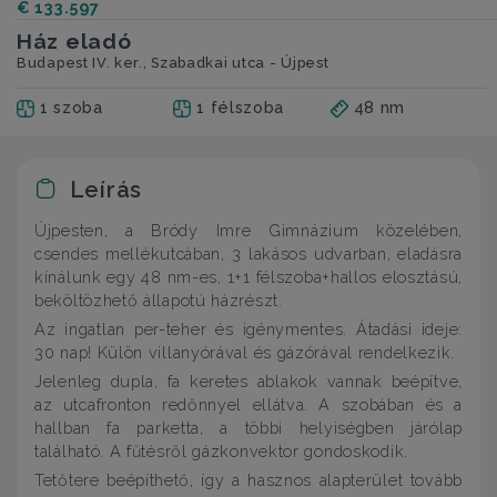
€ 133.597
Ház eladó
Budapest IV. ker., Szabadkai utca - Újpest
1 szoba
1 félszoba
48 nm
Leírás
Újpesten, a Bródy Imre Gimnázium közelében,
csendes mellékutcában, 3 lakásos udvarban, eladásra
kínálunk egy 48 nm-es, 1+1 félszoba+hallos elosztású,
beköltözhető állapotú házrészt.
Az ingatlan per-teher és igénymentes. Átadási ideje:
30 nap! Külön villanyórával és gázórával rendelkezik.
Jelenleg dupla, fa keretes ablakok vannak beépítve,
az utcafronton redőnnyel ellátva. A szobában és a
hallban fa parketta, a többi helyiségben járólap
található. A fűtésről gázkonvektor gondoskodik.
Tetőtere beépíthető, így a hasznos alapterület tovább