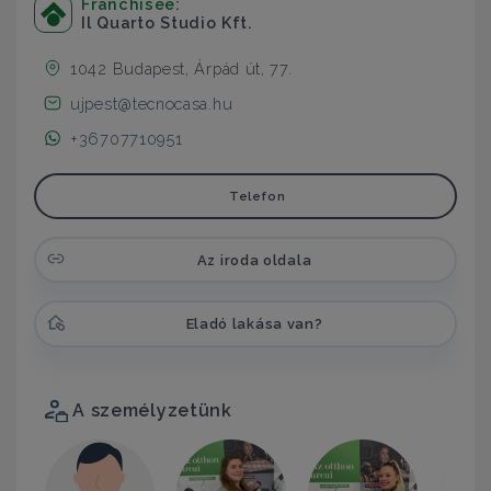
Franchisee:
Il Quarto Studio Kft.
1042 Budapest, Árpád út, 77.
ujpest@tecnocasa.hu
+36707710951
Telefon
Az iroda oldala
Eladó lakása van?
A személyzetünk