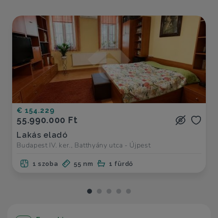
€ 154.229
55.990.000 Ft
Lakás eladó
Budapest IV. ker., Batthyány utca - Újpest
1 szoba
55 nm
1 fürdő