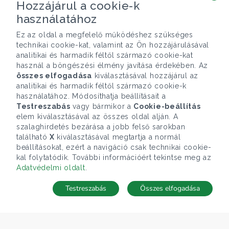
Hozzájárul a cookie-k
használatához
Ez az oldal a megfelelő működéshez szükséges
technikai cookie-kat, valamint az Ön hozzájárulásával
analitikai és harmadik féltől származó cookie-kat
használ a böngészési élmény javítása érdekében. Az
összes elfogadása
kiválasztásával hozzájárul az
analitikai és harmadik féltől származó cookie-k
használatához. Módosíthatja beállításait a
Testreszabás
vagy bármikor a
Cookie-beállítás
elem kiválasztásával az összes oldal alján. A
szalaghirdetés bezárása a jobb felső sarokban
található
X
kiválasztásával megtartja a normál
beállításokat, ezért a navigáció csak technikai cookie-
kal folytatódik. További információért tekintse meg az
Adatvédelmi oldalt
.
Testreszabás
Összes elfogadása
Telefonhívás
Kapcsolat