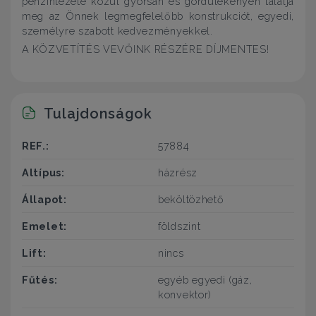
pénzintézete közül gyorsan és gördülékenyen találja
meg az Önnek legmegfelelőbb konstrukciót, egyedi,
személyre szabott kedvezményekkel.
A KÖZVETÍTÉS VEVŐINK RÉSZÉRE DÍJMENTES!
Tulajdonságok
REF.:
57884
Altípus:
házrész
Állapot:
beköltözhető
Emelet:
földszint
Lift:
nincs
Fűtés:
egyéb egyedi (gáz,
konvektor)