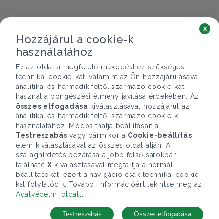
x
Hozzájárul a cookie-k
használatához
Ez az oldal a megfelelő működéshez szükséges
technikai cookie-kat, valamint az Ön hozzájárulásával
analitikai és harmadik féltől származó cookie-kat
használ a böngészési élmény javítása érdekében. Az
összes elfogadása
kiválasztásával hozzájárul az
analitikai és harmadik féltől származó cookie-k
használatához. Módosíthatja beállításait a
Testreszabás
vagy bármikor a
Cookie-beállítás
elem kiválasztásával az összes oldal alján. A
szalaghirdetés bezárása a jobb felső sarokban
található
X
kiválasztásával megtartja a normál
beállításokat, ezért a navigáció csak technikai cookie-
kal folytatódik. További információért tekintse meg az
Adatvédelmi oldalt
.
Testreszabás
Összes elfogadása
Telefonhívás
Kapcsolat