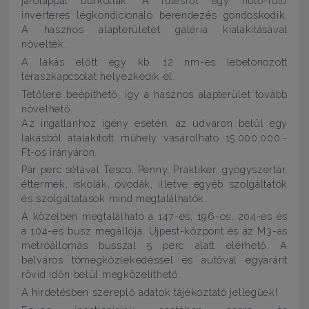
járólappal burkolták. A fűtésről egy hűtő-fűtő
inverteres légkondicionáló berendezés gondoskodik.
A hasznos alapterületet galéria kialakításával
növelték.
A lakás előtt egy kb. 12 nm-es lebetonozott
teraszkapcsolat helyezkedik el.
Tetőtere beépíthető, így a hasznos alapterület tovább
növelhető.
Az ingatlanhoz igény esetén, az udvaron belül egy
lakásból átalakított műhely vásárolható 15.000.000.-
Ft-os irányáron.
Pár perc sétával Tesco, Penny, Praktiker, gyógyszertár,
éttermek, iskolák, óvodák, illetve egyéb szolgáltatók
és szolgáltatások mind megtalálhatók.
A közelben megtalálható a 147-es, 196-os, 204-es és
a 104-es busz megállója. Újpest-központ és az M3-as
metróállomás busszal 5 perc alatt elérhető. A
belváros tömegközlekedéssel és autóval egyaránt
rövid időn belül megközelíthető.
A hirdetésben szereplő adatok tájékoztató jellegűek!