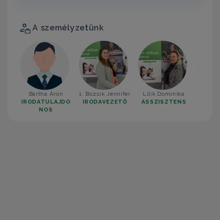
A személyzetünk
Bartha Áron
1. Bozsik Jennifer
Lilik Dominika
2. Tör
IRODATULAJDO
IRODAVEZETŐ
ASSZISZTENS
IROD
NOS