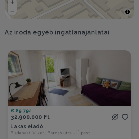
Az iroda egyéb ingatlanajánlatai
€ 89.792
32.900.000 Ft
Lakás eladó
Budapest IV. ker., Baross utca - Újpest