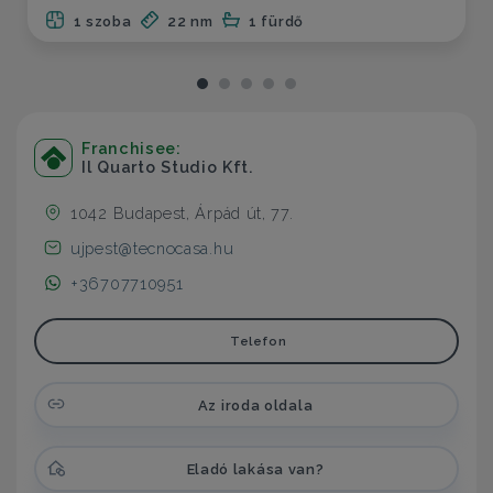
1 szoba
22 nm
1 fürdő
Franchisee:
Il Quarto Studio Kft.
1042 Budapest, Árpád út, 77.
ujpest@tecnocasa.hu
+36707710951
Telefon
Az iroda oldala
Eladó lakása van?