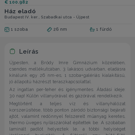
€ 100.982
Ház eladó
Budapest IV. ker., Szabadkai utca - Újpest
1 szoba
26 nm
1 fürdő
Leírás
Újpesten, a Bródy Imre Gimnázium közelében,
csendes mellékutcában, 3 lakásos udvarban, eladásra
kínálunk egy 26 nm-es, 1 szoba+galériás kialakítású,
jó állapotú házrészt teraszkapcsolattal.
Az ingatlan per-teher és igénymentes. Átadási ideje:
30 nap! Külön villanyórával és gázórával rendelkezik.
Megtörtént a teljes víz és villanyhálózat
korszerűsítése, több ponton záródó biztonsági bejárati
ajtót, valamint redőnnyel felszerelt műanyag keretes,
thermo üveges nyílászárókat építettek be. A szobában
laminált padlót helyeztek le, a többi helyiséget