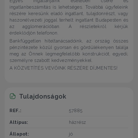
Egyes ingatlanjaink esetében csere és
ingatlanbeszámítás is lehetséges. Továbbá ügyfeleink
részére keresünk eladó ingatlant, tulajdonrészt, vagy
haszonélvezeti joggal terhelt ingatlant Budapesten és
az agglomerációban. A részletekről kérjük
érdeklődjön telefonon.
Bankfüggetlen hiteltanácsadóink, az ország összes
pénzintézete közül gyorsan és gördülékenyen találja
meg az Önnek legmegfelelőbb konstrukciót, egyedi,
személyre szabott kedvezményekkel.
A KÖZVETÍTÉS VEVŐINK RÉSZÉRE DÍJMENTES!
Tulajdonságok
REF.:
57885
Altípus:
házrész
Állapot:
jó