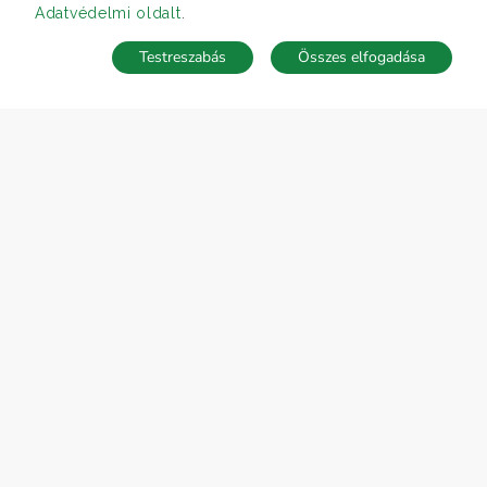
Adatvédelmi oldalt
.
Testreszabás
Összes elfogadása
Telefonhívás
Kapcsolat
ÁRFOLYAM 05/08/2026
EUR 362.34 HUF
CÉGÜNK
Gruppo T.F.M. Szolgáltató Zrt.
Rólunk
A Tecnocasa csoport
Munkát keresel?
ELÉRHETŐSÉGEINK
Gruppo T.F.M. Szolgáltató Zrt.
1068 Budapest, Király utca 102