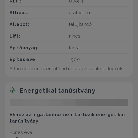
REF.:
60854
Altípus:
családi ház
Állapot:
felújítandó
Lift:
nincs
Építőanyag:
tégla
Építés éve:
1960
A hirdetésben szereplő adatok tájékoztató jellegűek.
Energetikai tanúsítvány
Ehhez az ingatlanhoz nem tartozik energetikai
tanúsítvány
Építés éve: