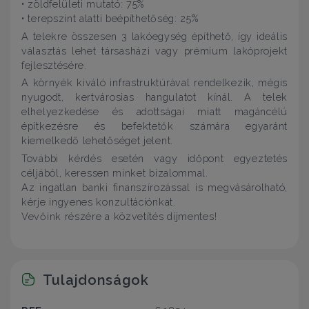
• zöldfelületi mutató: 75%
• terepszint alatti beépíthetőség: 25%
A telekre összesen 3 lakóegység építhető, így ideális
választás lehet társasházi vagy prémium lakóprojekt
fejlesztésére.
A környék kiváló infrastruktúrával rendelkezik, mégis
nyugodt, kertvárosias hangulatot kínál. A telek
elhelyezkedése és adottságai miatt magáncélú
építkezésre és befektetők számára egyaránt
kiemelkedő lehetőséget jelent.
További kérdés esetén vagy időpont egyeztetés
céljából, keressen minket bizalommal.
Az ingatlan banki finanszírozással is megvásárolható,
kérje ingyenes konzultációnkat.
Vevőink részére a közvetítés díjmentes!
Tulajdonságok