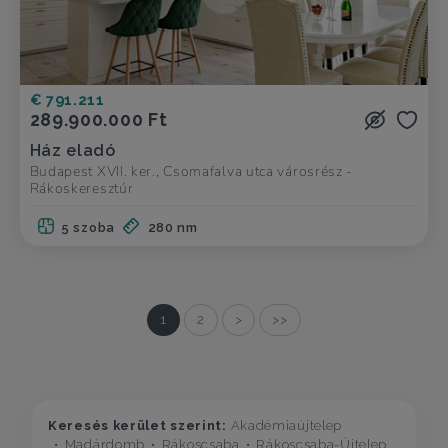
€ 791.211
289.900.000 Ft
Ház eladó
Budapest XVII. ker., Csomafalva utca városrész -
Rákoskeresztúr
5 szoba
280 nm
1
2
>
>>
Keresés kerület szerint:
Akadémiaújtelep
Madárdomb
Rákoscsaba
Rákoscsaba-Újtelep