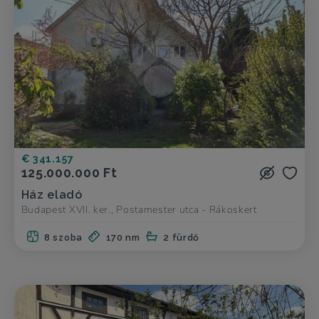
€ 341.157
125.000.000 Ft
Ház eladó
Budapest XVII. ker., Postamester utca - Rákoskert
8 szoba
170 nm
2 fürdő