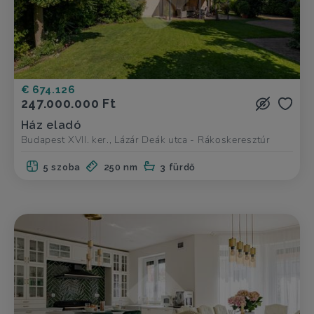
€ 674.126
247.000.000 Ft
Ház eladó
Budapest XVII. ker., Lázár Deák utca - Rákoskeresztúr
5 szoba
250 nm
3 fürdő