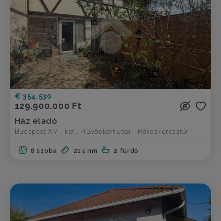
€ 354.530
129.900.000 Ft
Ház eladó
Budapest XVII. ker., Hüvöskert utca - Rákoskeresztúr
8 szoba
214 nm
2 fürdő