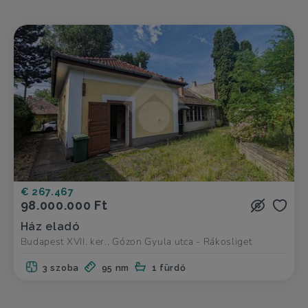
€ 267.467
98.000.000 Ft
Ház eladó
Budapest XVII. ker., Gózon Gyula utca - Rákosliget
3 szoba
95 nm
1 fürdő