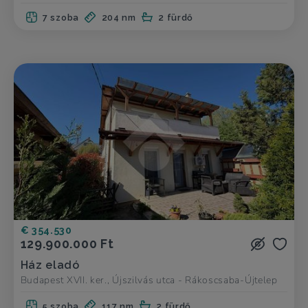
7 szoba
204 nm
2 fürdő
€ 354.530
129.900.000 Ft
Ház eladó
Budapest XVII. ker., Újszilvás utca - Rákoscsaba-Újtelep
5 szoba
117 nm
2 fürdő