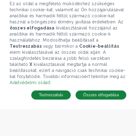
Ez az oldal a megfelelő működéshez szükséges
technikai cookie-kat, valamint az Ön hozzájárulásával
analitikai és harmadik féltől származó cookie-kat
használ a böngészési élmény javítása érdekében. Az
összes elfogadása
kiválasztásával hozzájárul az
analitikai és harmadik féltől származó cookie-k
használatához. Módosíthatja beállításait a
Testreszabás
vagy bármikor a
Cookie-beállítás
elem kiválasztásával az összes oldal alján. A
szalaghirdetés bezárása a jobb felső sarokban
található
X
kiválasztásával megtartja a normál
beállításokat, ezért a navigáció csak technikai cookie-
kal folytatódik. További információért tekintse meg az
Adatvédelmi oldalt
.
Testreszabás
Összes elfogadása
TÉRKÉP
Keresés mentése
Keresések
Kedvencek
Rejtett ingatlanok
Belépés