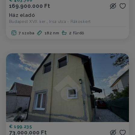
169.900.000 Ft
Ház eladó
Budapest XVII. ker., Irsa utca - Rákoskert
7 szoba
182 nm
2 fürdő
€ 199.235
73.000.000 Ft