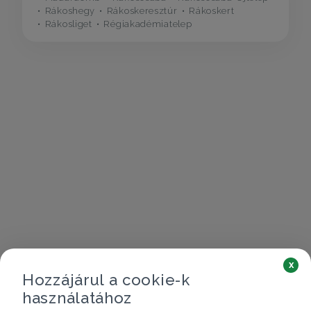
Rákoshegy
Rákoskeresztúr
Rákoskert
Rákosliget
Régiakadémiatelep
x
Hozzájárul a cookie-k
használatához