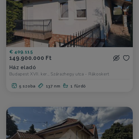
€ 409.115
149.900.000 Ft
Ház eladó
Budapest XVII. ker., Szárazhegy utca - Rákoskert
5 szoba
137 nm
1 fürdő