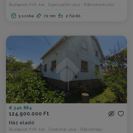
Budapest XVII. ker., Egerszalók utca - Rákoskeresztúr
3 szoba
72 nm
2 fürdő
€ 340.884
124.900.000 Ft
Ház eladó
Budapest XVII. ker., Csokonai utca - Rákoshegy