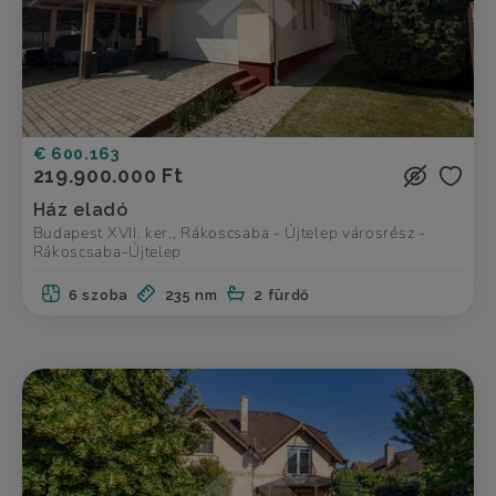
€ 600.163
219.900.000 Ft
Ház eladó
Budapest XVII. ker., Rákoscsaba - Újtelep városrész -
Rákoscsaba-Újtelep
6 szoba
235 nm
2 fürdő