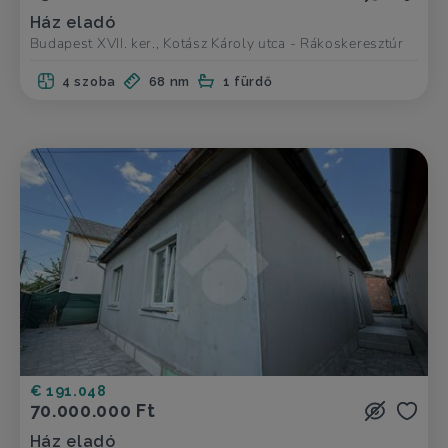
Ház eladó
Budapest XVII. ker., Kotász Károly utca - Rákoskeresztúr
4 szoba
68 nm
1 fürdő
€ 191.048
70.000.000 Ft
Ház eladó