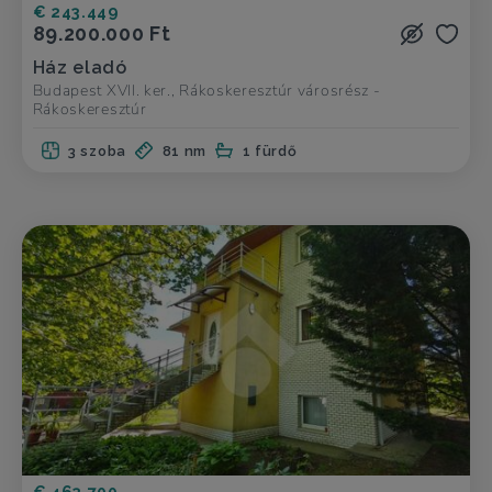
€ 243.449
89.200.000 Ft
Ház eladó
Budapest XVII. ker., Rákoskeresztúr városrész -
Rákoskeresztúr
3 szoba
81 nm
1 fürdő
€ 463.700