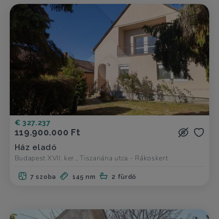
€ 327.237
119.900.000 Ft
Ház eladó
Budapest XVII. ker., Tiszanána utca - Rákoskert
7 szoba
145 nm
2 fürdő