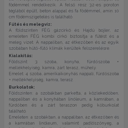
födémmel rendelkezik. A felső rész 32-es poroton
téglából épült, beton alappal és fa födémmel, amin 10
cm födémszigetelés is található.
Fűtés és melegvíz:
A földszinten FÉG gázcirkó és Hajdú bojler, az
emeleten FÉG kombi cirkó biztosítja a fűtést és a
meleg vizet. A nappaliban, az étkezőben és az egyik
szobában hűtő-fűtő klímák kerültek felszerelésre.
Kialakítás:
Földszint: 3 szoba, konyha, fürdőszoba +
mellékhelyiség, kamra, zárt terasz, műhely.
Emelet: 4 szoba, amerikaikonyhás nappali, fürdőszoba
+ mellékhelyiség, kamra, terasz.
Burkolatok:
Földszinten: a szobákban parketta, a közlekedőben,
nappaliban és a konyhában linóleum, a kamrában, a
fürdőben és a zárt teraszon pedig kőburkolat
található.
Emeleten: a szobákban, a nappaliban, az étkezőben és
a kamrában linóleum, valamint padlószőnyeg, a