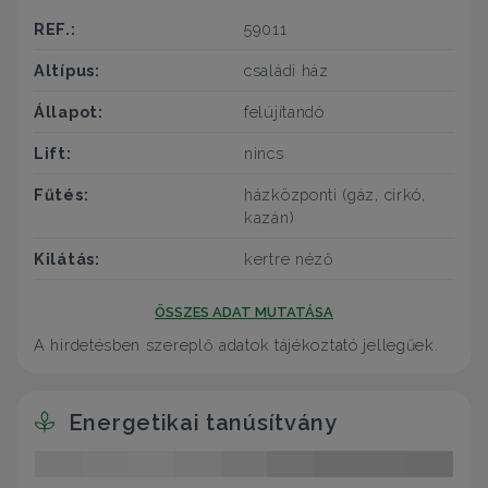
REF.:
59011
Altípus:
családi ház
Állapot:
felújítandó
Lift:
nincs
Fűtés:
házközponti (gáz, cirkó,
kazán)
Kilátás:
kertre néző
ÖSSZES ADAT MUTATÁSA
A hirdetésben szereplő adatok tájékoztató jellegűek.
Energetikai tanúsítvány