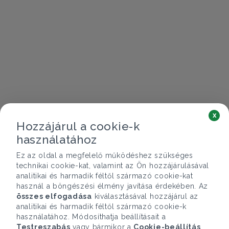
x
Hozzájárul a cookie-k
használatához
Ez az oldal a megfelelő működéshez szükséges
technikai cookie-kat, valamint az Ön hozzájárulásával
analitikai és harmadik féltől származó cookie-kat
használ a böngészési élmény javítása érdekében. Az
összes elfogadása
kiválasztásával hozzájárul az
analitikai és harmadik féltől származó cookie-k
használatához. Módosíthatja beállításait a
Testreszabás
vagy bármikor a
Cookie-beállítás