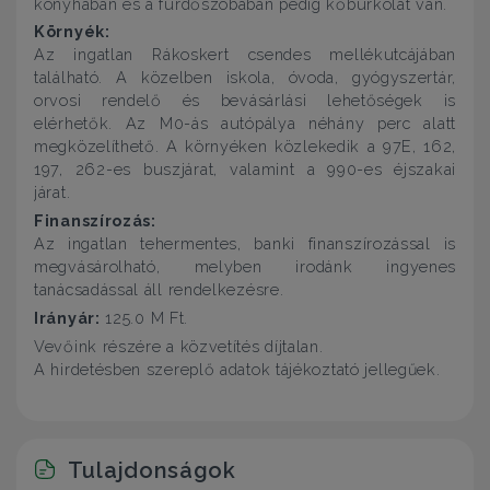
konyhában és a fürdőszobában pedig kőburkolat van.
Környék:
Az ingatlan Rákoskert csendes mellékutcájában
található. A közelben iskola, óvoda, gyógyszertár,
orvosi rendelő és bevásárlási lehetőségek is
elérhetők. Az M0-ás autópálya néhány perc alatt
megközelíthető. A környéken közlekedik a 97E, 162,
197, 262-es buszjárat, valamint a 990-es éjszakai
járat.
Finanszírozás:
Az ingatlan tehermentes, banki finanszírozással is
megvásárolható, melyben irodánk ingyenes
tanácsadással áll rendelkezésre.
Irányár:
125.0 M Ft.
Vevőink részére a közvetítés díjtalan.
A hirdetésben szereplő adatok tájékoztató jellegűek.
Tulajdonságok