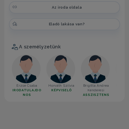
Az iroda oldala
Eladó lakása van?
A személyzetünk
Erzse Csaba
Horváth Szilvia
Brigitta Andrea
Mellik 
IRODATULAJDO
KÉPVISELŐ
Kenderesi
KÉP
NOS
ASSZISZTENS