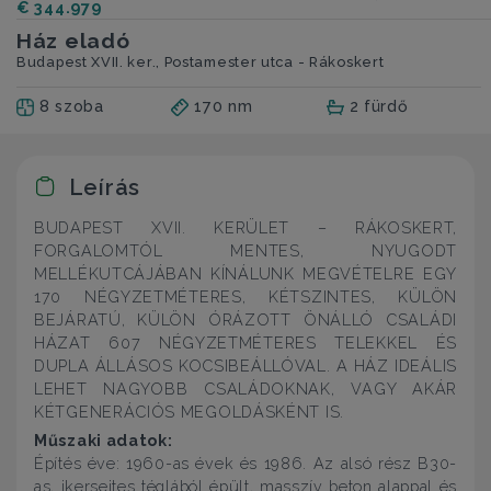
€ 344.979
Ház eladó
Budapest XVII. ker., Postamester utca - Rákoskert
8 szoba
170 nm
2 fürdő
Leírás
BUDAPEST XVII. KERÜLET – RÁKOSKERT,
FORGALOMTÓL MENTES, NYUGODT
MELLÉKUTCÁJÁBAN KÍNÁLUNK MEGVÉTELRE EGY
170 NÉGYZETMÉTERES, KÉTSZINTES, KÜLÖN
BEJÁRATÚ, KÜLÖN ÓRÁZOTT ÖNÁLLÓ CSALÁDI
HÁZAT 607 NÉGYZETMÉTERES TELEKKEL ÉS
DUPLA ÁLLÁSOS KOCSIBEÁLLÓVAL. A HÁZ IDEÁLIS
LEHET NAGYOBB CSALÁDOKNAK, VAGY AKÁR
KÉTGENERÁCIÓS MEGOLDÁSKÉNT IS.
Műszaki adatok:
Építés éve: 1960-as évek és 1986. Az alsó rész B30-
as, ikersejtes téglából épült, masszív beton alappal és