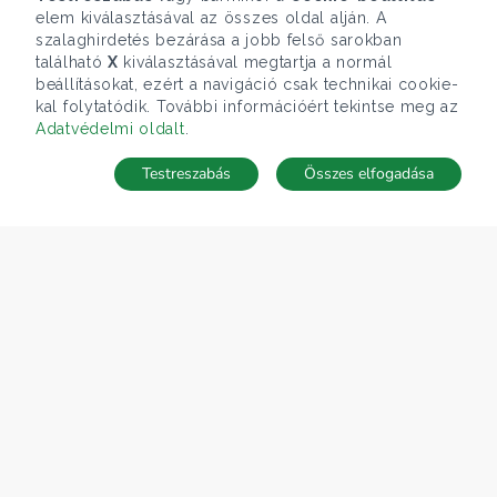
elem kiválasztásával az összes oldal alján. A
szalaghirdetés bezárása a jobb felső sarokban
található
X
kiválasztásával megtartja a normál
beállításokat, ezért a navigáció csak technikai cookie-
kal folytatódik. További információért tekintse meg az
Adatvédelmi oldalt
.
Testreszabás
Összes elfogadása
Telefonhívás
Kapcsolat
ÁRFOLYAM 05/08/2026
EUR 362.34 HUF
CÉGÜNK
Gruppo T.F.M. Szolgáltató Zrt.
Rólunk
A Tecnocasa csoport
Munkát keresel?