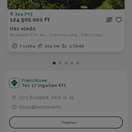
€ 344.703
124.900.000 Ft
Ház eladó
Budapest XVII. ker., Csokonai utca - Rákoshegy
7 szoba
204 nm
2 fürdő
Franchisee:
Tec 17 Ingatlan Kft.
1173 Budapest, Pesti út, 19.
bpvq1@tecnocasa.hu
Telefon