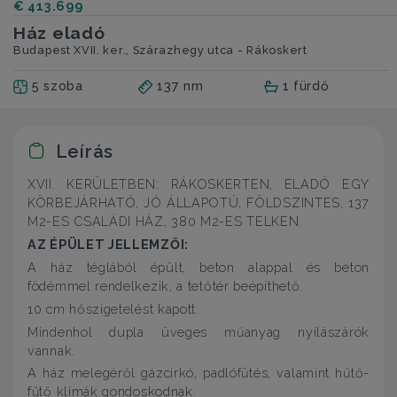
€ 413.699
Ház eladó
Budapest XVII. ker., Szárazhegy utca - Rákoskert
5 szoba
137 nm
1 fürdő
Leírás
XVII. KERÜLETBEN: RÁKOSKERTEN, ELADÓ EGY
KÖRBEJÁRHATÓ, JÓ ÁLLAPOTÚ, FÖLDSZINTES, 137
M2-ES CSALÁDI HÁZ, 380 M2-ES TELKEN.
AZ ÉPÜLET JELLEMZŐI:
A ház téglából épült, beton alappal és beton
födémmel rendelkezik, a tetőtér beépíthető.
10 cm hőszigetelést kapott.
Mindenhol dupla üveges műanyag nyílászárók
vannak.
A ház melegéről gázcirkó, padlófűtés, valamint hűtő-
fűtő klímák gondoskodnak.