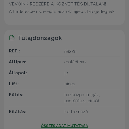
VEVŐINK RÉSZÉRE A KÖZVETÍTÉS DÍJTALAN!
A hirdetésben szereplő adatok tájékoztató jellegűek.
Tulajdonságok
REF.:
59325
Altípus:
családi ház
Állapot:
jó
Lift:
nincs
Fűtés:
házközponti (gáz,
padlófűtés, cirkó)
Kilátás:
kertre néző
ÖSSZES ADAT MUTATÁSA