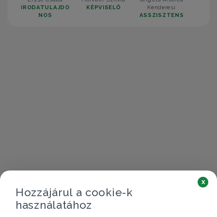
IRODATULAJDO
KÉPVISELŐ
Kenderesi
KÉP
NOS
ASSZISZTENS
x
Hozzájárul a cookie-k
használatához