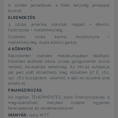
A szobák parkettásak, a többi helyiség járólappal
burkolt.
ELRENDEZÉS:
3 szoba, amerikai konyhás nappali + étkező,
fürdőszoba + mellékhelyiség.
Szuterén: szoba, kamra, mosókonyha +
mellékhelyiség, dupla állásos garázs.
A KÖRNYÉK:
Rákoskerten csendes mellékutcájában található.
Közelben található iskola, óvoda, gyógyszertár, orvosi
rendelő bevásárlási lehetőség. Az M0-ás autópálya
pár perc alatt közelíthető meg. Közelben 97 E, 162,
197, 262 buszjáratok, valamint, a 990-es éjszakai járat
érhető el.
FINANSZIROZÁS:
Az ingatlan TEHERMENTES, banki finanszírozással is
megvásárolható, melyben irodánk ingyenes
tanácsadással áll rendelkezésükre!
IRÁNYÁR:
149,9 M FT