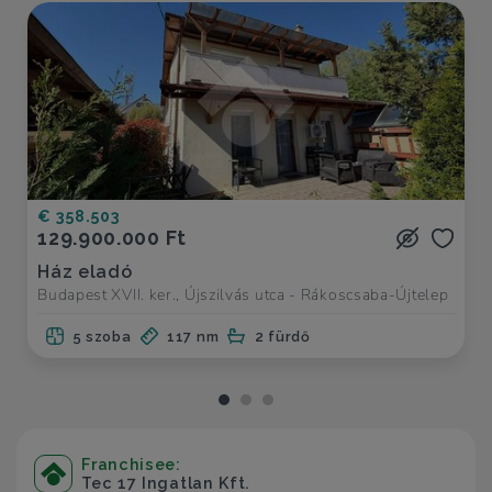
€ 358.503
129.900.000 Ft
Ház eladó
Budapest XVII. ker., Újszilvás utca - Rákoscsaba-Újtelep
5 szoba
117 nm
2 fürdő
Franchisee:
Tec 17 Ingatlan Kft.