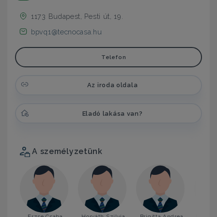
1173 Budapest, Pesti út, 19.
bpvq1@tecnocasa.hu
Telefon
Az iroda oldala
Eladó lakása van?
A személyzetünk
Erzse Csaba
Horváth Szilvia
Brigitta Andrea
Mellik 