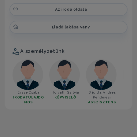
Az iroda oldala
Eladó lakása van?
A személyzetünk
Erzse Csaba
Horváth Szilvia
Brigitta Andrea
Mellik 
IRODATULAJDO
KÉPVISELŐ
Kenderesi
KÉP
NOS
ASSZISZTENS