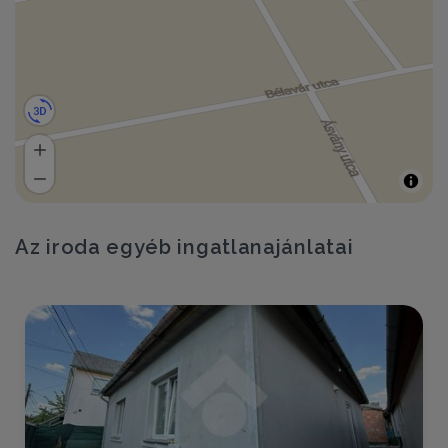
Az iroda egyéb ingatlanajánlatai