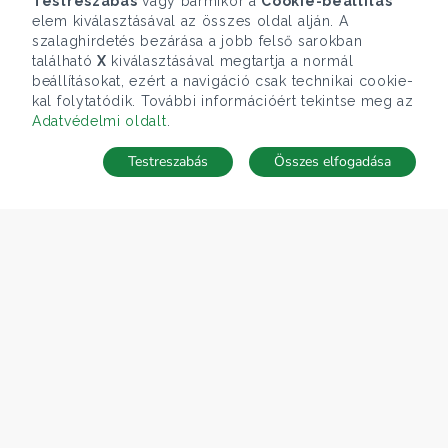
Testreszabás
vagy bármikor a
Cookie-beállítás
elem kiválasztásával az összes oldal alján. A
szalaghirdetés bezárása a jobb felső sarokban
található
X
kiválasztásával megtartja a normál
beállításokat, ezért a navigáció csak technikai cookie-
kal folytatódik. További információért tekintse meg az
Adatvédelmi oldalt
.
Testreszabás
Összes elfogadása
Telefonhívás
Kapcsolat
ÁRFOLYAM 07/08/2026
EUR 366.4 HUF
CÉGÜNK
Gruppo T.F.M. Szolgáltató Zrt.
Rólunk
A Tecnocasa csoport
Munkát keresel?