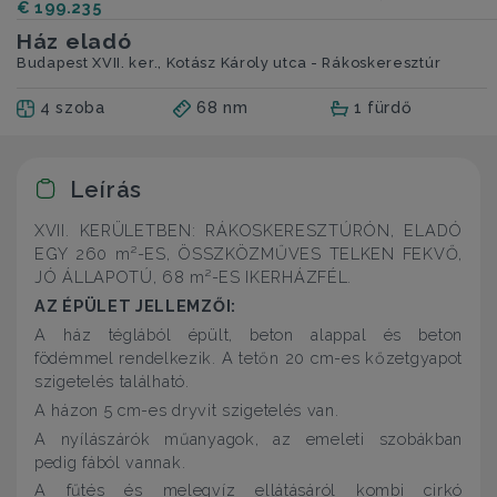
€ 199.235
Ház eladó
Budapest XVII. ker., Kotász Károly utca - Rákoskeresztúr
4 szoba
68 nm
1 fürdő
Leírás
XVII. KERÜLETBEN: RÁKOSKERESZTÚRÓN, ELADÓ
EGY 260 m²-ES, ÖSSZKÖZMŰVES TELKEN FEKVŐ,
JÓ ÁLLAPOTÚ, 68 m²-ES IKERHÁZFÉL.
AZ ÉPÜLET JELLEMZŐI:
A ház téglából épült, beton alappal és beton
födémmel rendelkezik. A tetőn 20 cm-es kőzetgyapot
szigetelés található.
A házon 5 cm-es dryvit szigetelés van.
A nyílászárók műanyagok, az emeleti szobákban
pedig fából vannak.
A fűtés és melegvíz ellátásáról kombi cirkó