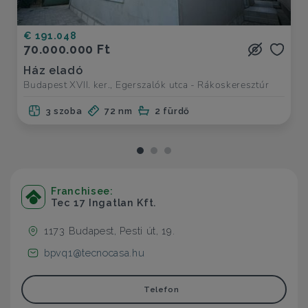
€ 191.048
70.000.000 Ft
Ház eladó
Budapest XVII. ker., Egerszalók utca - Rákoskeresztúr
3 szoba
72 nm
2 fürdő
Franchisee:
Tec 17 Ingatlan Kft.
1173 Budapest, Pesti út, 19.
bpvq1@tecnocasa.hu
Telefon