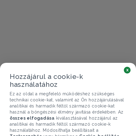
x
Hozzájárul a cookie-k
használatához
Ez az oldal a megfelelő működéshez szükséges
technikai cookie-kat, valamint az Ön hozzájárulásával
analitikai és harmadik féltől származó cookie-kat
használ a böngészési élmény javítása érdekében. Az
összes elfogadása
kiválasztásával hozzájárul az
analitikai és harmadik féltől származó cookie-k
használatához. Módosíthatja beállításait a