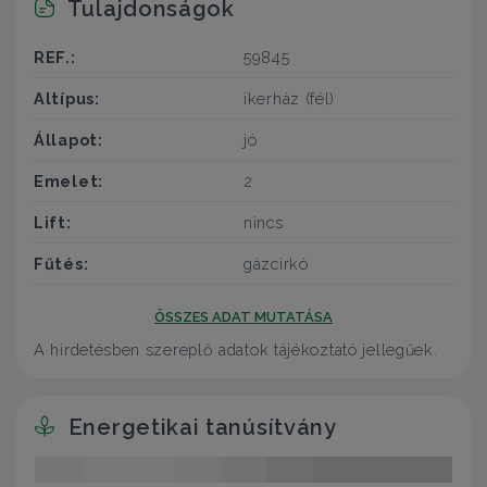
Tulajdonságok
REF.:
59845
Altípus:
ikerház (fél)
Állapot:
jó
Emelet:
2
Lift:
nincs
Fűtés:
gázcirkó
ÖSSZES ADAT MUTATÁSA
A hirdetésben szereplő adatok tájékoztató jellegűek.
Energetikai tanúsítvány