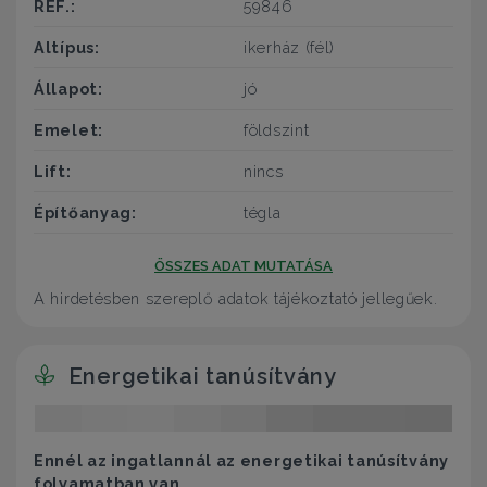
REF.:
59846
Altípus:
ikerház (fél)
Állapot:
jó
Emelet:
földszint
Lift:
nincs
Építőanyag:
tégla
ÖSSZES ADAT MUTATÁSA
A hirdetésben szereplő adatok tájékoztató jellegűek.
Energetikai tanúsítvány
Ennél az ingatlannál az energetikai tanúsítvány
folyamatban van