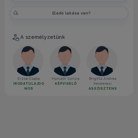
Eladó lakása van?
A személyzetünk
Erzse Csaba
Horváth Szilvia
Brigitta Andrea
Mellik 
IRODATULAJDO
KÉPVISELŐ
Kenderesi
KÉP
NOS
ASSZISZTENS