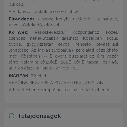
burkolt.
A villanyvezetékek cserélve lettek.
Elrendezés
: 3 szoba, konyha + étkező, 2 zuhanyzó,
2 wc, közlekedő, előszoba.
Környék:
Rákoskeresztúr központjához közel,
csendes mellékutcában található. Közelben iskola,
óvoda, gyógyszertár, orvosi rendelő bevásárlási
lehetőség. Az Mo-ás autópálya 5 perc alatt közelíthető
meg. Közelben 97 E gyors buszjárat az Örs vezér
térre, valamint 161,161E, 202E, 169E nappali és 956,
990-es éjszakai járatok érhetők el.
IRÁNYÁR:
70 M Ft.
VEVŐINK RÉSZÉRE A KÖZVETÍTÉS DÍJTALAN!
A hirdetésben szereplő adatok tájékoztató jellegűek.
Tulajdonságok