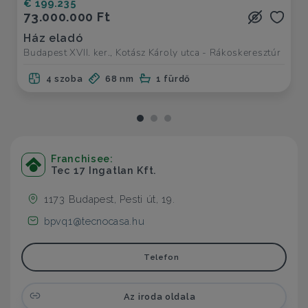
€ 199.235
73.000.000 Ft
Ház eladó
Budapest XVII. ker., Kotász Károly utca - Rákoskeresztúr
4 szoba
68 nm
1 fürdő
Franchisee:
Tec 17 Ingatlan Kft.
1173 Budapest, Pesti út, 19.
bpvq1@tecnocasa.hu
Telefon
Az iroda oldala