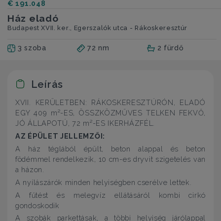
€ 191.048
Ház eladó
Budapest XVII. ker., Egerszalók utca - Rákoskeresztúr
3 szoba
72 nm
2 fürdő
Leírás
XVII. KERÜLETBEN: RÁKOSKERESZTÚRÓN, ELADÓ
EGY 409 m²-ES, ÖSSZKÖZMŰVES TELKEN FEKVŐ,
JÓ ÁLLAPOTÚ, 72 m²-ES IKERHÁZFÉL.
AZ ÉPÜLET JELLEMZŐI:
A ház téglából épült, beton alappal és beton
födémmel rendelkezik, 10 cm-es dryvit szigetelés van
a házon.
A nyílászárók minden helyiségben cserélve lettek.
A fűtést és melegvíz ellátásáról kombi cirkó
gondoskodik
A szobák parkettásak, a többi helyiség járólappal