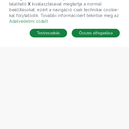
található
X
kiválasztásával megtartja a normál
beállításokat, ezért a navigáció csak technikai cookie-
kal folytatódik. További információért tekintse meg az
Adatvédelmi oldalt
.
Testreszabás
Összes elfogadása
Telefonhívás
Kapcsolat
ÁRFOLYAM 06/08/2026
EUR 363.03 HUF
CÉGÜNK
Gruppo T.F.M. Szolgáltató Zrt.
Rólunk
A Tecnocasa csoport
Munkát keresel?