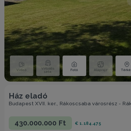
Virtuális
Videó
Fotó
Alaprajz
Térk
séta;
Ház eladó
Budapest XVII. ker., Rákoscsaba városrész - R
430.000.000 Ft
€ 1.184.475