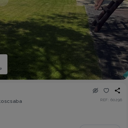
ép
REF: 60296
ákoscsaba