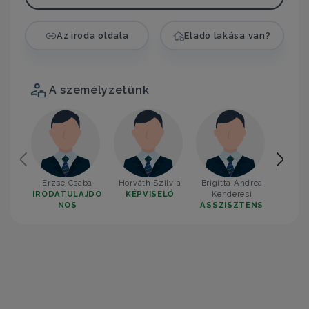
Az iroda oldala
Eladó lakása van?
A személyzetünk
Erzse Csaba
Horváth Szilvia
Brigitta Andrea
Mellik
IRODATULAJDO
KÉPVISELŐ
Kenderesi
KÉP
NOS
ASSZISZTENS