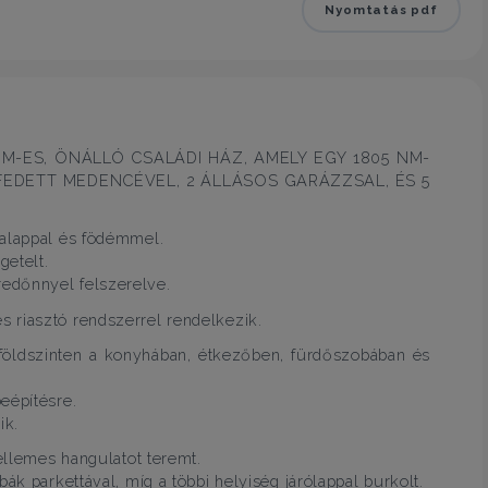
Nyomtatás pdf
M-ES, ÖNÁLLÓ CSALÁDI HÁZ, AMELY EGY 1805 NM-
FEDETT MEDENCÉVEL, 2 ÁLLÁSOS GARÁZZSAL, ÉS 5
 alappal és födémmel.
getelt.
edőnnyel felszerelve.
 riasztó rendszerrel rendelkezik.
A földszinten a konyhában, étkezőben, fürdőszobában és
eépítésre.
ik.
kellemes hangulatot teremt.
ák parkettával, míg a többi helyiség járólappal burkolt.