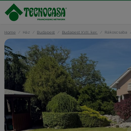
Home
Ház
Budapest
Budapest XVII. ker.
Rákoscsaba