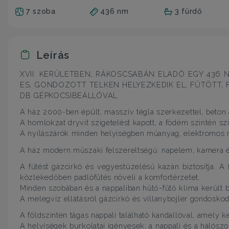
7 szoba
436 nm
3 fürdő
Leírás
XVII. KERÜLETBEN, RÁKOSCSABÁN ELADÓ EGY 436 N
ES, GONDOZOTT TELKEN HELYEZKEDIK EL, FŰTÖTT, 
DB GÉPKOCSIBEÁLLÓVAL.
A ház 2000-ben épült, masszív tégla szerkezettel, beton
A homlokzat dryvit szigetelést kapott, a födém szintén szi
A nyílászárók minden helyiségben műanyag, elektromos r
A ház modern műszaki felszereltségű: napelem, kamera és
A fűtést gázcirkó és vegyestüzelésű kazán biztosítja. 
közlekedőben padlófűtés növeli a komfortérzetet.
Minden szobában és a nappaliban hűtő-fűtő klíma került b
A melegvíz ellátásról gázcirkó és villanybojler gondoskod
A földszinten tágas nappali található kandallóval, amely 
A helyiségek burkolatai igényesek: a nappali és a hálószob