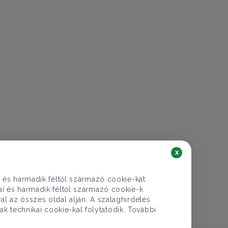
€ 1.099.082
399.000.000 Ft
Ház eladó
x
Budapest XVII. ker., Strázsahegy utca - Rákoskert
i és harmadik féltől származó cookie-kat
9 szoba
520 nm
3 fürdő
kai és harmadik féltől származó cookie-k
al az összes oldal alján. A szalaghirdetés
ak technikai cookie-kal folytatódik. További