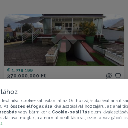
€ 1.019.199
370.000.000 Ft
Ház eladó
Budapest XVII. ker., Tisza István utca - Rákoshegy
atához
chnikai cookie-kat, valamint az Ön hozzájárulásával analitika
6 szoba
512 nm
2 fürdő
n. Az
összes elfogadása
kiválasztásával hozzájárul az analiti
eszabás
vagy bármikor a
Cookie-beállítás
elem kiválasztásáv
sztásával megtartja a normál beállításokat, ezért a navigáció cs
lt
.