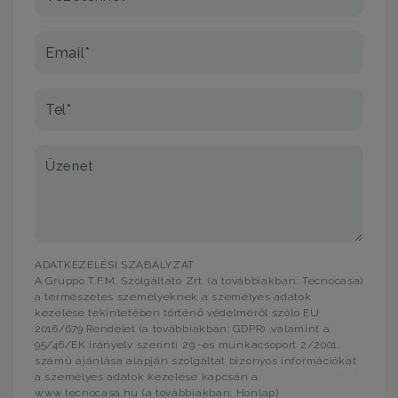
Email*
Tel*
Üzenet
ADATKEZELÉSI SZABÁLYZAT
A Gruppo T.F.M. Szolgáltató Zrt. (a továbbiakban: Tecnocasa)
a természetes személyeknek a személyes adatok
kezelése tekintetében történő védelméről szóló EU
2016/679 Rendelet (a továbbiakban: GDPR) ,valamint a
95/46/EK irányelv szerinti 29.-es munkacsoport 2/2001.
számú ajánlása alapján szolgáltat bizonyos információkat
a személyes adatok kezelése kapcsán a
www.tecnocasa.hu (a továbbiakban: Honlap)