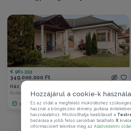
€ 961.353
349.000.000 Ft
Ház eladó
Budapest XVII. ker., Gyergyóalfalu utca - Rákoskeresztúr
Hozzájárul a cookie-k használ
Ez az oldal a megfelelő működéshez szükséges te
7 szoba
406 nm
2 fürdő
használ a böngészési élmény javítása érdekébe
használatához. Módosíthatja beállításait a
Testr
bezárása a jobb felső sarokban található
X
kivála
információért tekintse meg az
Adatvédelmi olda