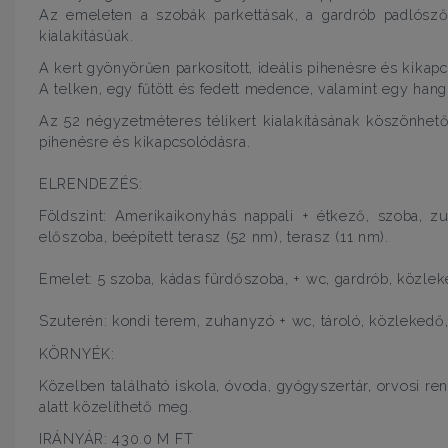
Az emeleten a szobák parkettásak, a gardrób padlószőn
kialakításúak.
A kert gyönyörűen parkosított, ideális pihenésre és kikap
A telken, egy fűtött és fedett medence, valamint egy hangu
Az 52 négyzetméteres télikert kialakításának köszönhető
pihenésre és kikapcsolódásra.
ELRENDEZÉS:
Földszint: Amerikaikonyhás nappali + étkező, szoba, 
előszoba, beépített terasz (52 nm), terasz (11 nm).
Emelet: 5 szoba, kádas fürdőszoba, + wc, gardrób, közle
Szuterén: kondi terem, zuhanyzó + wc, tároló, közlekedő
KÖRNYÉK:
Közelben található iskola, óvoda, gyógyszertár, orvosi r
alatt közelíthető meg.
IRÁNYÁR: 430.0 M FT