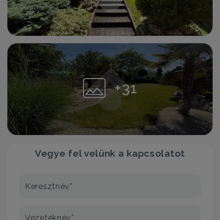
+31
Vegye fel velünk a kapcsolatot
Keresztnév*
Vezetéknév*