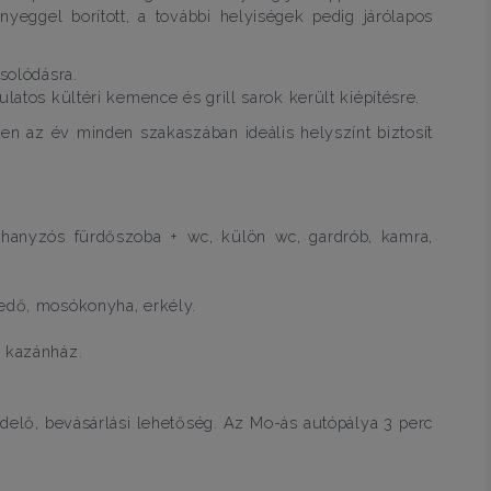
yeggel borított, a további helyiségek pedig járólapos
csolódásra.
latos kültéri kemence és grill sarok került kiépítésre.
en az év minden szakaszában ideális helyszínt biztosít
zuhanyzós fürdőszoba + wc, külön wc, gardrób, kamra,
kedő, mosókonyha, erkély.
, kazánház.
endelő, bevásárlási lehetőség. Az Mo-ás autópálya 3 perc