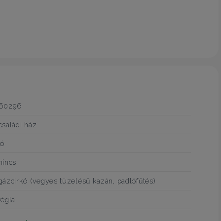
60296
családi ház
jó
nincs
gázcirkó (vegyes tüzelésű kazán, padlófűtés)
tégla