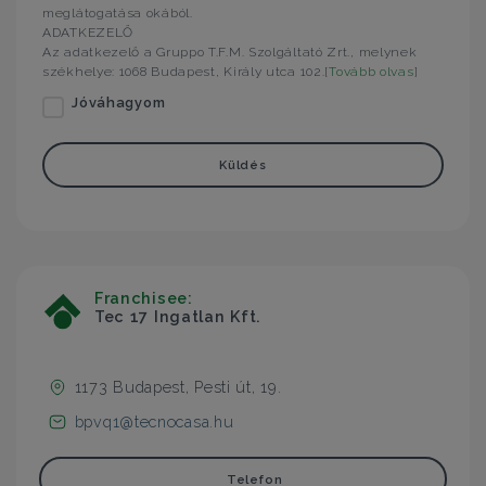
meglátogatása okából.
ADATKEZELŐ
Az adatkezelő a Gruppo T.F.M. Szolgáltató Zrt., melynek
székhelye: 1068 Budapest, Király utca 102.[
Tovább olvas
]
Jóváhagyom
Küldés
Franchisee:
Tec 17 Ingatlan Kft.
1173 Budapest, Pesti út, 19.
bpvq1@tecnocasa.hu
Telefon