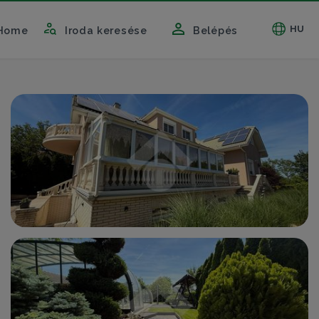
HU
Home
Iroda keresése
Belépés