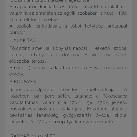
földszinten padlófűtéssel kiegészítve.
A nappaliban kandalló és hűtő - fűtő klíma található,
valamint az emeleten az egyik szobában is hűtő - fűtő
klíma lett feslszerelve.
A szobák parkettásak, a többi helyiség járólappal
burkolt.
KIALAKÍTÁS:
Földszint: amerikai konyhás nappali + étkező, szoba,
kamra, zuhanyzós fürdőszoba + wc, közlekedő,
előszoba, terasz.
Emelet: 3 szoba, kádas fürdőszoba + wc, közlekedő,
erkély.
A KÖRNYÉK:
Rákoscsaba-Újtelep csendes mellékutcája. A
közelben, pár perc sétára található a Rákoscsaba
vasútállomás, valamint a 176E, 198, 276E jelzésű
buszok és a 998-as éjszakai járat. Közelben található
bevásárlási lehetőség, gyógyszertár, óvoda, iskola,
játszótér. Az M0-ás autópálya könnyen elérhető.
IRÁNYÁR: 129.9 M FT