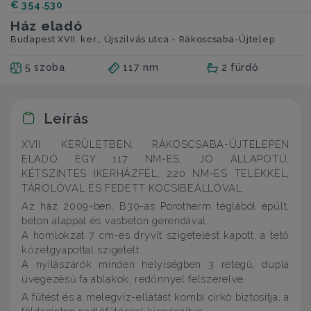
€ 354.530
Ház eladó
Budapest XVII. ker., Újszilvás utca - Rákoscsaba-Újtelep
5 szoba
117 nm
2 fürdő
Leírás
XVII. KERÜLETBEN, RÁKOSCSABA-ÚJTELEPEN
ELADÓ EGY 117 NM-ES, JÓ ÁLLAPOTÚ,
KÉTSZINTES IKERHÁZFÉL, 220 NM-ES TELEKKEL,
TÁROLÓVAL ÉS FEDETT KOCSIBEÁLLÓVAL.
Az ház 2009-ben, B30-as Porotherm téglából épült,
beton alappal és vasbeton gerendával.
A homlokzat 7 cm-es dryvit szigetelést kapott, a tető
kőzetgyapottal szigetelt.
A nyílászárók minden helyiségben 3 rétegű, dupla
üvegezésű fa ablakok, redőnnyel felszerelve.
A fűtést és a melegvíz-ellátást kombi cirkó biztosítja, a