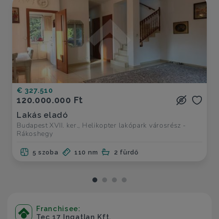
€ 327.510
120.000.000 Ft
Lakás eladó
Budapest XVII. ker., Helikopter lakópark városrész -
Rákoshegy
5 szoba
110 nm
2 fürdő
Franchisee:
Tec 17 Ingatlan Kft.