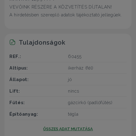
VEVŐINK RÉSZÉRE A KÖZVETÍTÉS DÍJTALAN!
A hirdetésben szereplő adatok tájékoztató jellegűek.
Tulajdonságok
REF.:
60455
Altípus:
ikerház (fél)
Állapot:
jó
Lift:
nincs
Fűtés:
gázcirkó (padlófűtés)
Építőanyag:
tégla
ÖSSZES ADAT MUTATÁSA