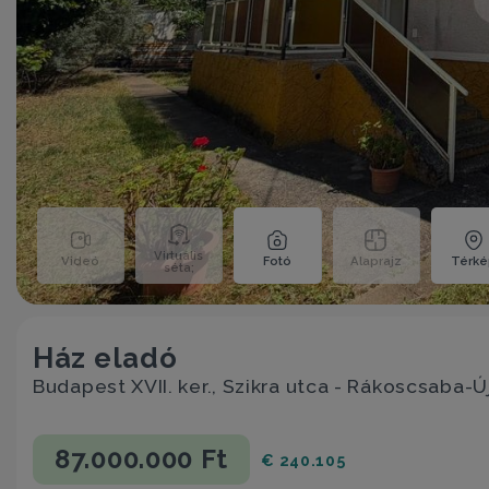
Virtuális
Videó
Fotó
Alaprajz
Térk
séta;
Ház eladó
Budapest XVII. ker., Szikra utca - Rákoscsaba-Ú
87.000.000 Ft
€ 240.105