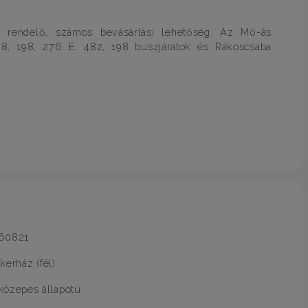
osi rendelő, számos bevásárlási lehetőség. Az M0-ás
98, 198, 276 E, 482, 198 buszjáratok és Rákoscsaba
60821
ikerház (fél)
közepes állapotú