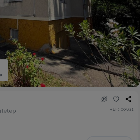
ép
REF: 60821
jtelep