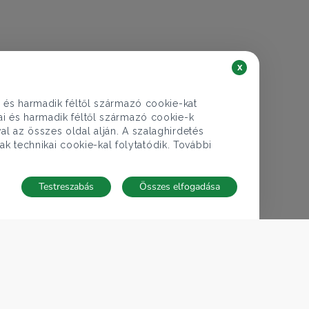
x
i és harmadik féltől származó cookie-kat
kai és harmadik féltől származó cookie-k
al az összes oldal alján. A szalaghirdetés
ak technikai cookie-kal folytatódik. További
Testreszabás
Összes elfogadása
€ 245.625
89.000.000 Ft
Üzlethelyiség eladó
Budapest XVII. ker., Pesti út - Rákoskeresztúr