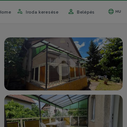
HU
Home
Iroda keresése
Belépés