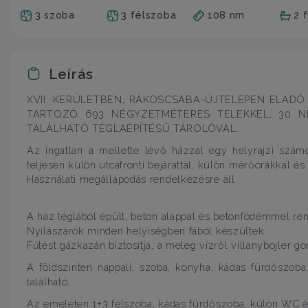
3 szoba
3 félszoba
108 nm
2 
Leírás
XVII. KERÜLETBEN, RÁKOSCSABA-ÚJTELEPEN ELADÓ
TARTOZÓ 693 NÉGYZETMÉTERES TELEKKEL, 30 N
TALÁLHATÓ TÉGLAÉPÍTÉSŰ TÁROLÓVAL.
Az ingatlan a mellette lévő házzal egy helyrajzi szá
teljesen külön utcafronti bejárattal, külön mérőórákkal és
Használati megállapodás rendelkezésre áll.
A ház téglából épült, beton alappal és betonfödémmel ren
Nyílászárók minden helyiségben fából készültek.
Fűtést gázkazán biztosítja, a meleg vízről villanybojler g
A földszinten nappali, szoba, konyha, kádas fürdőszob
található.
Az emeleten 1+3 félszoba, kádas fürdőszoba, külön WC és