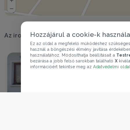
Hozzájárul a cookie-k használ
Az iroda egyéb ingatlanajánlatai
Ez az oldal a megfelelő működéshez szükséges te
használ a böngészési élmény javítása érdekébe
használatához. Módosíthatja beállításait a
Testr
bezárása a jobb felső sarokban található
X
kivála
információért tekintse meg az
Adatvédelmi olda
€ 192.912
69.900.000 Ft
Lakás eladó
Budapest XVII. ker., Csokonai utca - Rákoshegy