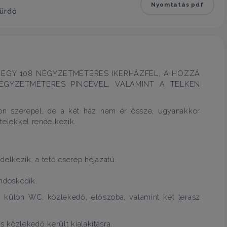
Nyomtatás pdf
fürdő
 EGY 108 NÉGYZETMÉTERES IKERHÁZFÉL, A HOZZÁ
ÉGYZETMÉTERES PINCÉVEL, VALAMINT A TELKEN
mon szerepel, de a két ház nem ér össze, ugyanakkor
 telekkel rendelkezik.
delkezik, a tető cserép héjazatú.
ondoskodik.
a, külön WC, közlekedő, előszoba, valamint két terasz
 közlekedő került kialakításra.