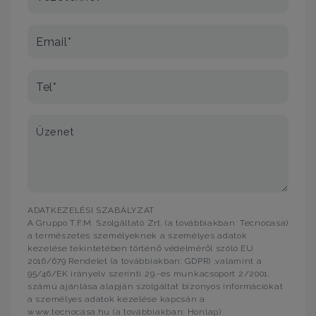
Email*
Tel*
Üzenet
ADATKEZELÉSI SZABÁLYZAT
A Gruppo T.F.M. Szolgáltató Zrt. (a továbbiakban: Tecnocasa)
a természetes személyeknek a személyes adatok
kezelése tekintetében történő védelméről szóló EU
2016/679 Rendelet (a továbbiakban: GDPR) ,valamint a
95/46/EK irányelv szerinti 29.-es munkacsoport 2/2001.
számú ajánlása alapján szolgáltat bizonyos információkat
a személyes adatok kezelése kapcsán a
www.tecnocasa.hu (a továbbiakban: Honlap)