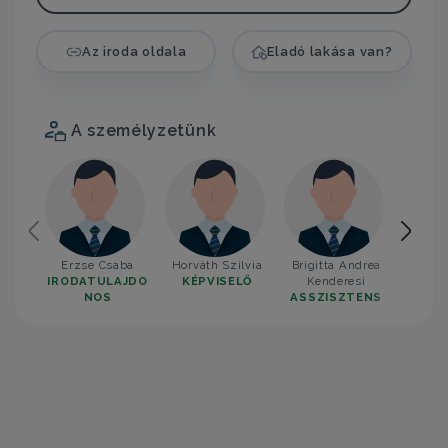
Az iroda oldala
Eladó lakása van?
A személyzetünk
Erzse Csaba
Horváth Szilvia
Brigitta Andrea
Mellik
IRODATULAJDO
KÉPVISELŐ
Kenderesi
KÉP
NOS
ASSZISZTENS