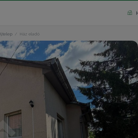
jtelep
Ház eladó