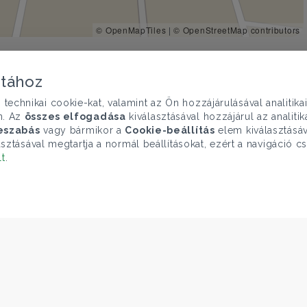
© OpenMapTiles
|
© OpenStreetMap contributors
atához
chnikai cookie-kat, valamint az Ön hozzájárulásával analitika
n. Az
összes elfogadása
kiválasztásával hozzájárul az analiti
eszabás
vagy bármikor a
Cookie-beállítás
elem kiválasztásáv
sztásával megtartja a normál beállításokat, ezért a navigáció cs
lt
.
€ 206.987
75.000.000 Ft
Ház eladó
Budapest XVII. ker., Páncél utca - Rákoscsaba