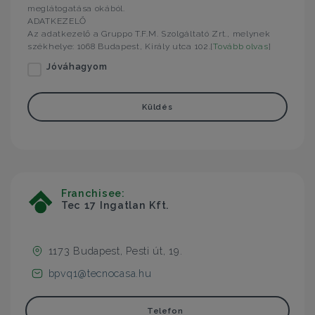
meglátogatása okából.
ADATKEZELŐ
Az adatkezelő a Gruppo T.F.M. Szolgáltató Zrt., melynek
székhelye: 1068 Budapest, Király utca 102.[
Tovább olvas
]
Jóváhagyom
Küldés
Franchisee:
Tec 17 Ingatlan Kft.
1173 Budapest, Pesti út, 19.
bpvq1@tecnocasa.hu
Telefon