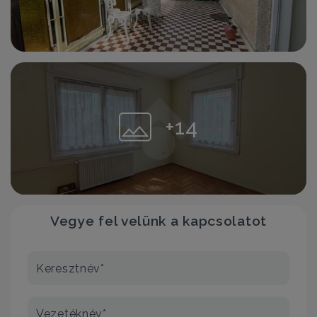
+14
Vegye fel velünk a kapcsolatot
Keresztnév*
Vezetéknév*