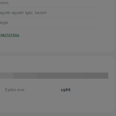
nincs
egyéb egyedi (gáz, kazán)
tégla
T MUTATÁSA
Építés éve:
1986