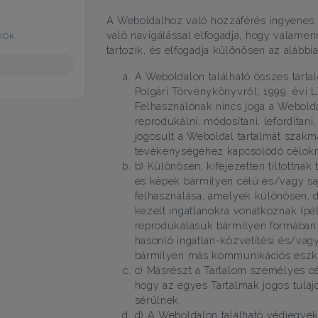
A Weboldalhoz való hozzáférés ingyenes 
való navigálással elfogadja, hogy valamen
IÓK
tartozik, és elfogadja különösen az alábbia
A Weboldalon található összes tartal
Polgári Törvénykönyvről; 1999. évi L
Felhasználónak nincs joga a Webold
reprodukálni, módosítani, lefordítani
jogosult a Weboldal tartalmát szakm
tevékenységéhez kapcsolódó célokra
b) Különösen, kifejezetten tiltottna
és képek bármilyen célú és/vagy s
felhasználása, amelyek különösen, de
kezelt ingatlanokra vonatkoznak (pé
reprodukálásuk bármilyen formában 
hasonló ingatlan-közvetítési és/vagy
bármilyen más kommunikációs eszkö
c) Másrészt a Tartalom személyes cé
hogy az egyes Tartalmak jogos tulaj
sérülnek.
d) A Weboldalon található védjegye