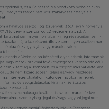
és opcionális, és a Felhasználó a vonatkozó weboldalakon
nyi, Magyarországon hatályos szabályozás hatálya alá
kat:
om a hatályos szerzői jogi törvények (2013. évi V. törvény a
XXVI törvény a szerzői jogról) védelme alatt áll. A
al Tartalmát semmilyen formában - még részleteiben sem -
, terjeszteni, újra közzétenni, illetve semmilyen esetben nem
ai célokra és/vagy saját, vagy mások szakmai
 felhasználni.
k tekintendő a Weboldalon közzétett olyan adatok, információk
aját, vagy mások szakmai tevékenységéhez kapcsolódó célú
 nem kizárólag a Tecnocasa és a csoport más vállalatai által
ldául, de nem kizárólagosan: teljes és/vagy részleges
más internetes oldalakon, különösen azokon, amelyek
 információs szolgáltatásokat kínálnak, és általában
zön keresztül).
lú felhasználhatósága továbbra is szabad marad, feltéve,
donosainak személyiségi jogai és/vagy vagyoni jogai nem
k és/vagy egyéb megkülönböztető jelek a Tecnocasa