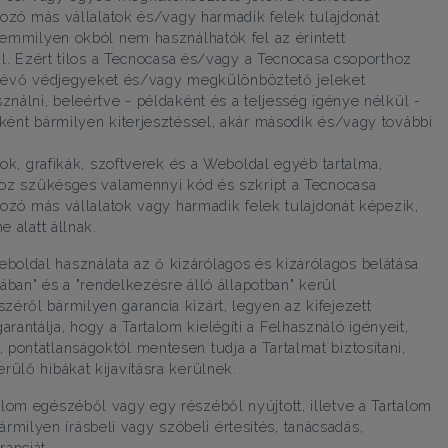
ozó más vállalatok és/vagy harmadik felek tulajdonát
emmilyen okból nem használhatók fel az érintett
l. Ezért tilos a Tecnocasa és/vagy a Tecnocasa csoporthoz
n lévő védjegyeket és/vagy megkülönböztető jeleket
álni, beleértve - példaként és a teljesség igénye nélkül -
ént bármilyen kiterjesztéssel, akár második és/vagy további
ok, grafikák, szoftverek és a Weboldal egyéb tartalma,
oz szükésges valamennyi kód és szkript a Tecnocasa
ozó más vállalatok vagy harmadik felek tulajdonát képezik,
 alatt állnak.
boldal használata az ő kizárólagos és kizárólagos belátása
otában" és a "rendelkezésre álló állapotban" kerül
zéről bármilyen garancia kizárt, legyen az kifejezett
antálja, hogy a Tartalom kielégíti a Felhasználó igényeit,
 pontatlanságoktól mentesen tudja a Tartalmat biztosítani,
rülő hibákat kijavításra kerülnek.
alom egészéből vagy egy részéből nyújtott, illetve a Tartalom
ilyen írásbeli vagy szóbeli értesítés, tanácsadás,
ranciát.