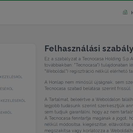
Felhasználási szabál
Ez a szabályzat a Tecnocasa Holding S.p.
továbbiakban: "Tecnocasa") tulajdonában 
"Weboldal") regisztráció nélkül elérhető t
TKEZELÉSRŐL
A Honlap nem minősül újságnak, sem szer
Tecnocasa szabad belátása szerint frissül.
LÉSÉRŐL
A Tartalmat, beleértve a Weboldalon talál
 KEZELÉSÉRŐL
legjobb tudásunk szerint szerkesztjük an
sem tudjuk garantálni, hogy az nem tartal
SEKRŐL
A Tecnocasa fenntartja magának a jogot, ho
nélkül módosítsa, kiegészítse, eltávolítsa
megszakítsa vagy korlátozza a Weboldalh