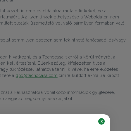
al kezelt internetes oldalakra mutató linkeket, de a
artalmáért. Az ilyen linkek elhelyezése a Weboldalon nem
említett oldalak üzemeltetőivel való bármilyen formában való
csolat semmilyen esetben sem tekinthető tanácsadói és/vagy
don hivatkozni, és a Tecnocasa-t erről a körülményről a
n kell értesíteni. Ellenkezőleg, kifejezetten tilos a
agy tükrözéssel láthatóvá tenni, kivéve, ha erre előzetes
észére a
dpo@tecnocasa.com
címre küldött e-mailre kapott
nál a Felhasználóra vonatkozó információk gyűjtésére,
 a navigáció megkönnyítése céljából.
x