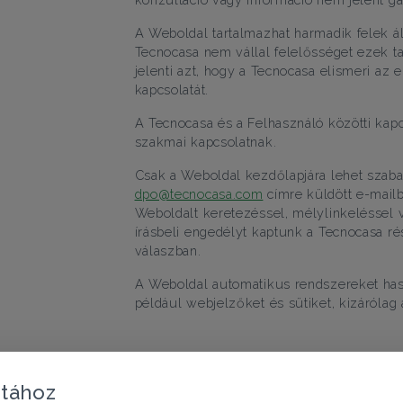
A Weboldal tartalmazhat harmadik felek ált
Tecnocasa nem vállal felelősséget ezek t
jelenti azt, hogy a Tecnocasa elismeri az 
kapcsolatát.
A Tecnocasa és a Felhasználó közötti kap
szakmai kapcsolatnak.
Csak a Weboldal kezdőlapjára lehet szaba
dpo@tecnocasa.com
címre küldött e-mailbe
Weboldalt keretezéssel, mélylinkeléssel v
írásbeli engedélyt kaptunk a Tecnocasa r
válaszban.
A Weboldal automatikus rendszereket hasz
például webjelzőket és sütiket, kizárólag
atához