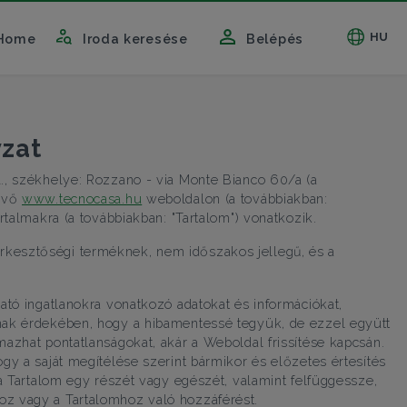
HU
Home
Iroda keresése
Belépés
yzat
A., székhelye: Rozzano - via Monte Bianco 60/a (a
lévő
www.tecnocasa.hu
weboldalon (a továbbiakban:
artalmakra (a továbbiakban: "Tartalom") vonatkozik.
kesztőségi terméknek, nem időszakos jellegű, és a
ható ingatlanokra vonatkozó adatokat és információkat,
nak érdekében, hogy a hibamentessé tegyük, de ezzel együtt
mazhat pontatlanságokat, akár a Weboldal frissítése kapcsán.
gy a saját megítélése szerint bármikor és előzetes értesítés
 a Tartalom egy részét vagy egészét, valamint felfüggessze,
oz vagy a Tartalomhoz való hozzáférést.