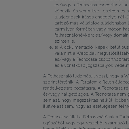
és/vagy a Tecnocasa csoporthoz tart
képezik, és semmilyen esetben és s
tulajdonosok írásos engedélye nélkü
tartozó más vállalatok tulajdonába
bármilyen formában vagy módon haszn
felhasználónévként és/vagy domaink
szinten is.
e) A dokumentáció, képek, betűtípus
valamint a Weboldal megvalósításáh
és/vagy a Tecnocasa csoporthoz tart
és a vonatkozó jogszabályok védelme
A Felhasználó tudomásul veszi, hogy a We
szerint történik. A Tartalom a "jelen állap
rendelkezésre bocsátásra. A Tecnocasa rés
és/vagy hallgatólagos. A Tecnocasa nem gar
sem azt, hogy megszakítás nélkül, időben,
illetve azt sem, hogy az esetlegesen felme
A Tecnocasa által a Felhasználónak a Tart
egészéből vagy egy részéből származó bárm
konzultáció vagy információ nem jelent ga